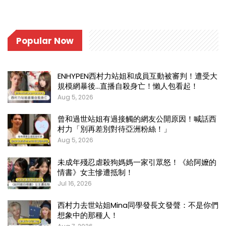
Popular Now
ENHYPEN西村力站姐和成員互動被審判！遭受大
規模網暴後…直播自殺身亡！懶人包看起！
Aug 5, 2026
曾和過世站姐有過接觸的網友公開原因！喊話西
村力「別再差別對待亞洲粉絲！」
Aug 5, 2026
未成年殘忍虐殺狗媽媽一家引眾怒！《給阿嬤的
情書》女主慘遭抵制！
Jul 16, 2026
西村力去世站姐Mina同學發長文發聲：不是你們
想象中的那種人！