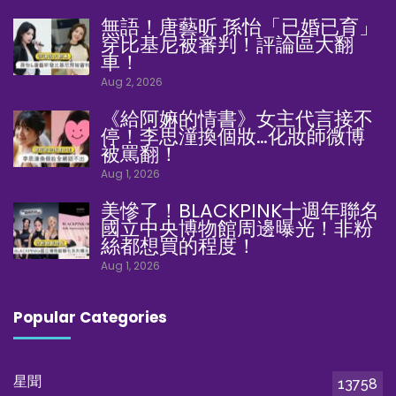
無語！唐藝昕 孫怡「已婚已育」
穿比基尼被審判！評論區大翻
車！
Aug 2, 2026
《給阿嫲的情書》女主代言接不
停！李思潼換個妝…化妝師微博
被罵翻！
Aug 1, 2026
美慘了！BLACKPINK十週年聯名
國立中央博物館周邊曝光！非粉
絲都想買的程度！
Aug 1, 2026
Popular Categories
星聞
13758