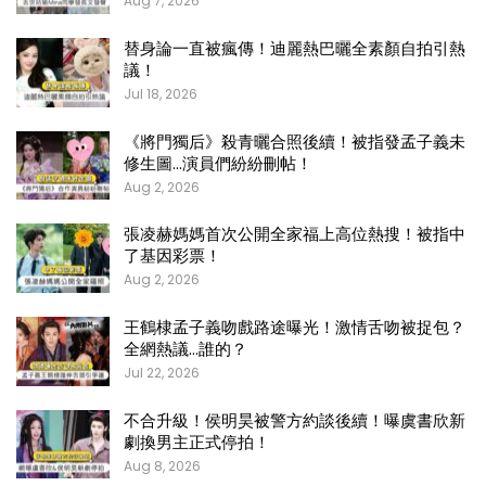
Aug 7, 2026
替身論一直被瘋傳！迪麗熱巴曬全素顏自拍引熱
議！
Jul 18, 2026
《將門獨后》殺青曬合照後續！被指發孟子義未
修生圖…演員們紛紛刪帖！
Aug 2, 2026
張凌赫媽媽首次公開全家福上高位熱搜！被指中
了基因彩票！
Aug 2, 2026
王鶴棣孟子義吻戲路途曝光！激情舌吻被捉包？
全網熱議…誰的？
Jul 22, 2026
不合升級！侯明昊被警方約談後續！曝虞書欣新
劇換男主正式停拍！
Aug 8, 2026