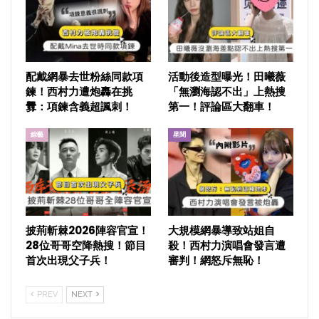
配戴網暴去世粉絲同款項
活動後造型曝光！田曦薇
鍊！西村力遭炮轟在挑
「無瀏海認不出」上熱搜
釁：項鍊含義超諷刺！
第一！評論區大翻車！
綜藝
星聞
披荊斬棘2026陣容官宣！
大規模網暴導致站姐自
28位哥哥空降熱搜！節目
殺！西村力演唱會發言遭
首次出現父子兵！
審判！網怒斥無恥！
PREV
NEXT