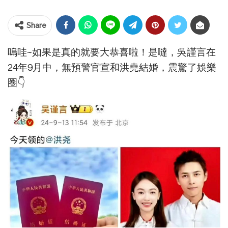
Share
嗚哇~如果是真的就要大恭喜啦！是噠，吳謹言在
24年9月中，無預警官宣和洪堯結婚，震驚了娛樂
圈👇