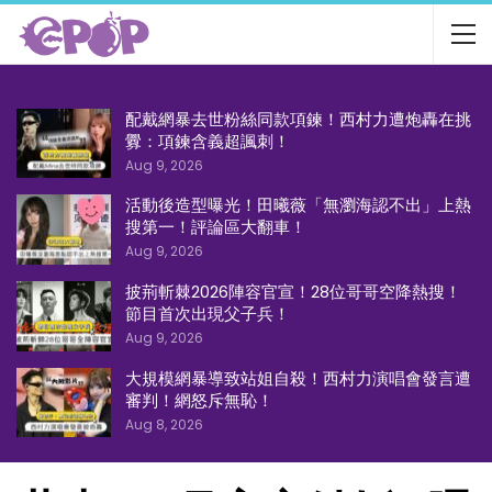
配戴網暴去世粉絲同款項鍊！西村力遭炮轟在挑
釁：項鍊含義超諷刺！
Aug 9, 2026
活動後造型曝光！田曦薇「無瀏海認不出」上熱
搜第一！評論區大翻車！
Aug 9, 2026
披荊斬棘2026陣容官宣！28位哥哥空降熱搜！
節目首次出現父子兵！
Aug 9, 2026
大規模網暴導致站姐自殺！西村力演唱會發言遭
審判！網怒斥無恥！
Aug 8, 2026