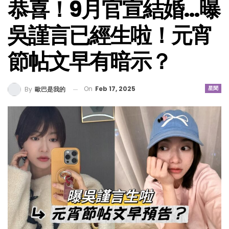
恭喜！9月官宣結婚…曝
吳謹言已經生啦！元宵
節帖文早有暗示？
On
Feb 17, 2025
星聞
By
歐巴是我的