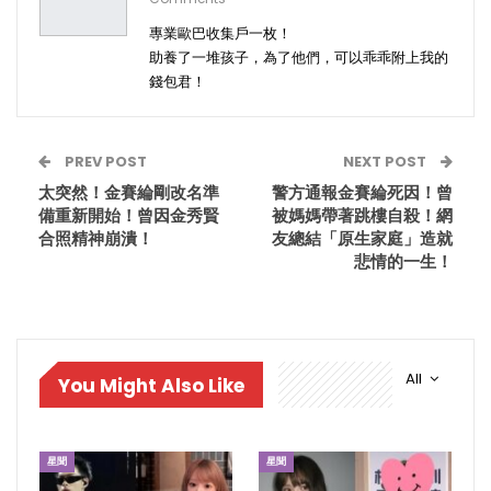
專業歐巴收集戶一枚！
助養了一堆孩子，為了他們，可以乖乖附上我的
錢包君！
PREV POST
NEXT POST
太突然！金賽綸剛改名準
警方通報金賽綸死因！曾
備重新開始！曾因金秀賢
被媽媽帶著跳樓自殺！網
合照精神崩潰！
友總結「原生家庭」造就
悲情的一生！
All
You Might Also Like
星聞
星聞