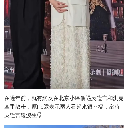
在過年前，就有網友在北京小區偶遇吳謹言和洪堯
牽手散步，原Po還表示兩人看起來很幸福，當時
吳謹言還沒生👇