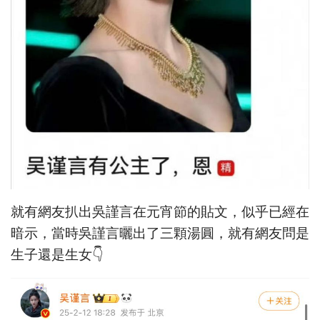
就有網友扒出吳謹言在元宵節的貼文，似乎已經在
暗示，當時吳謹言曬出了三顆湯圓，就有網友問是
生子還是生女👇