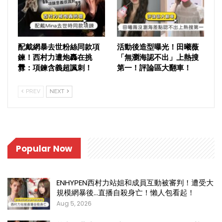
配戴網暴去世粉絲同款項
活動後造型曝光！田曦薇
鍊！西村力遭炮轟在挑
「無瀏海認不出」上熱搜
釁：項鍊含義超諷刺！
第一！評論區大翻車！
PREV
NEXT
Popular Now
ENHYPEN西村力站姐和成員互動被審判！遭受大
規模網暴後…直播自殺身亡！懶人包看起！
Aug 5, 2026