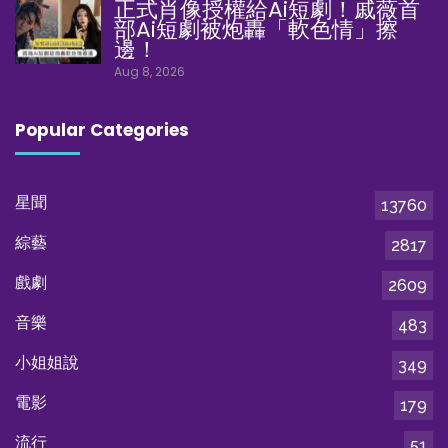
正式肖像授權給Ai短劇！戚薇首
部Ai短劇被炮轟「軟色情」擦
邊！
Aug 8, 2026
Popular Categories
星聞
13760
綜藝
2817
戲劇
2609
音樂
483
小姐姐說
349
電影
179
流行
51