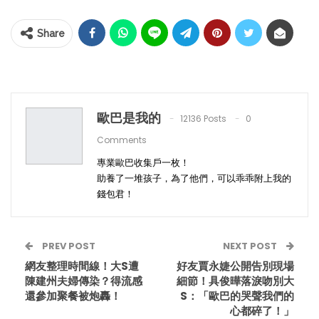
Share
歐巴是我的
12136 Posts
0
Comments
專業歐巴收集戶一枚！
助養了一堆孩子，為了他們，可以乖乖附上我的
錢包君！
PREV POST
NEXT POST
網友整理時間線！大S遭
好友賈永婕公開告別現場
陳建州夫婦傳染？得流感
細節！具俊曄落淚吻別大
還參加聚餐被炮轟！
S：「歐巴的哭聲我們的
心都碎了！」