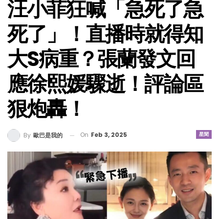
汪小菲狂喊「急死了急
死了」！直播時就得知
大S病重？張蘭發文回
應徐熙媛驟逝！評論區
狠炮轟！
On
Feb 3, 2025
星聞
By
歐巴是我的