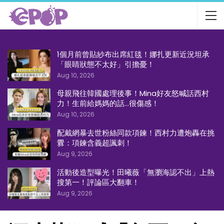
1個月前曾貼紗布出席紅毯！娜扎更新近況坦承
「眼睛狀態不太好」引擔憂！
Aug 10, 2026
母親飛往韓國處理後事！Mina好友怒喊話西村
力！生前給媽媽的話…很傷感！
Aug 10, 2026
配戴網暴去世粉絲同款項鍊！西村力遭炮轟在挑
釁：項鍊含義超諷刺！
Aug 9, 2026
活動後造型曝光！田曦薇「無瀏海認不出」上熱
搜第一！評論區大翻車！
Aug 9, 2026