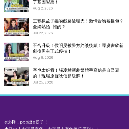
了基因彩票！
Aug 2, 2026
王鶴棣孟子義吻戲路途曝光！激情舌吻被捉包？
全網熱議…誰的？
Jul 22, 2026
不合升級！侯明昊被警方約談後續！曝虞書欣新
劇換男主正式停拍！
Aug 8, 2026
字也太好看！張凌赫新劇繁體手寫信是自己寫
的！現場原聲唸信超級蘇！
Jul 25, 2026
e选择，pop出e份子！