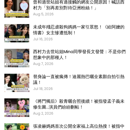
曾和過世站姐有過接觸的網友公開原因！喊話西
村力「別再差別對待亞洲粉絲！」
Aug 5, 2026
未成年殘忍虐殺狗媽媽一家引眾怒！《給阿嬤的
情書》女主慘遭抵制！
Jul 16, 2026
西村力去世站姐Mina同學發長文發聲：不是你們
想象中的那種人！
Aug 7, 2026
替身論一直被瘋傳！迪麗熱巴曬全素顏自拍引熱
議！
Jul 18, 2026
《將門獨后》殺青曬合照後續！被指發孟子義未
修生圖…演員們紛紛刪帖！
Aug 2, 2026
張凌赫媽媽首次公開全家福上高位熱搜！被指中