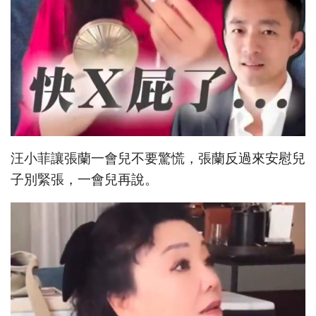
汪小菲讓張蘭一會兒不要驚慌，張蘭反過來安慰兒
子別緊張，一會兒再說。