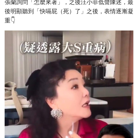
張蘭詢問「怎麼來著」，之後汪小菲低聲陳述，最
後明顯聽到「快嗝屁（死）了」之後，表情逐漸凝
重👇