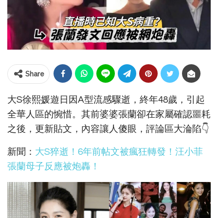
Share
大S徐熙媛遊日因A型流感驟逝，終年48歲，引起
全華人區的惋惜。其前婆婆張蘭卻在家屬確認噩耗
之後，更新貼文，內容讓人傻眼，評論區大淪陷👇
新聞：
大S猝逝！6年前帖文被瘋狂轉發！汪小菲
張蘭母子反應被炮轟！