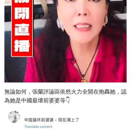
無論如何，張蘭評論區依然火力全開在炮轟她，認
為她是中國最壞前婆婆等👇