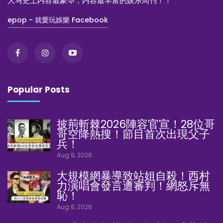
大马史上内容最豪华，内容最丰富的娱乐周刊！！
epop - 就愛玩娛樂 Facebook
Popular Posts
披荊斬棘2026陣容官宣！28位哥
哥空降熱搜！節目首次出現父子
兵！
Aug 9, 2026
大規模網暴導致站姐自殺！西村
力演唱會發言遭審判！網怒斥無
恥！
Aug 8, 2026