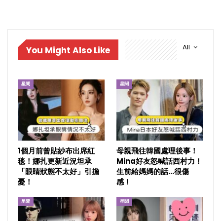
All
You Might Also Like
星聞
星聞
1個月前曾貼紗布出席紅
母親飛往韓國處理後事！
毯！娜扎更新近況坦承
Mina好友怒喊話西村力！
「眼睛狀態不太好」引擔
生前給媽媽的話…很傷
憂！
感！
星聞
星聞