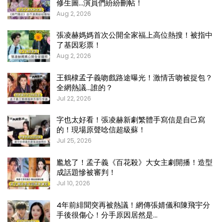
修生圖…演員們紛紛刪帖！
Aug 2, 2026
張凌赫媽媽首次公開全家福上高位熱搜！被指中
了基因彩票！
Aug 2, 2026
王鶴棣孟子義吻戲路途曝光！激情舌吻被捉包？
全網熱議…誰的？
Jul 22, 2026
字也太好看！張凌赫新劇繁體手寫信是自己寫
的！現場原聲唸信超級蘇！
Jul 25, 2026
尷尬了！孟子義《百花殺》大女主劇開播！造型
成話題慘被審判！
Jul 10, 2026
4年前緋聞突再被熱議！網傳張婧儀和陳飛宇分
手後很傷心！分手原因居然是…