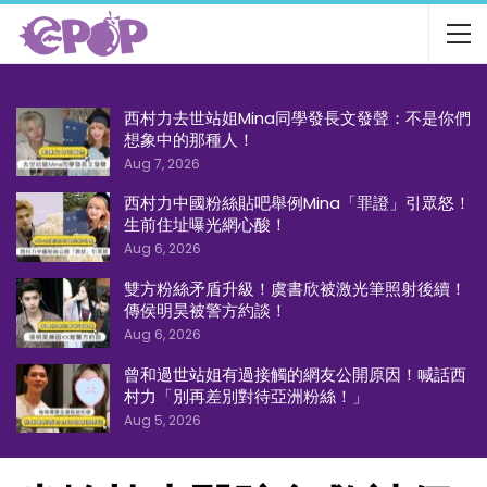
西村力去世站姐Mina同學發長文發聲：不是你們
想象中的那種人！
Aug 7, 2026
西村力中國粉絲貼吧舉例Mina「罪證」引眾怒！
生前住址曝光網心酸！
Aug 6, 2026
雙方粉絲矛盾升級！虞書欣被激光筆照射後續！
傳侯明昊被警方約談！
Aug 6, 2026
曾和過世站姐有過接觸的網友公開原因！喊話西
村力「別再差別對待亞洲粉絲！」
Aug 5, 2026