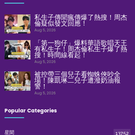
私生子傳聞瘋傳爆了熱搜！周杰
倫疑似發文回應！
Aug 5, 2026
「第一狗仔」爆料華語歌唱天王
有私生子！周杰倫私生子爆了熱
搜！時間線看起！
Aug 5, 2026
被控帶三個兒子看蜘蛛俠吵全
場！陳凱琳二兒子遭潑奶油報
警！
Aug 5, 2026
Popular Categories
星聞
13752