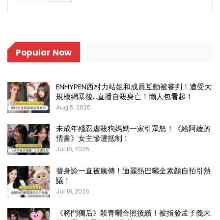
Popular Now
ENHYPEN西村力站姐和成員互動被審判！遭受大
規模網暴後…直播自殺身亡！懶人包看起！
Aug 5, 2026
未成年殘忍虐殺狗媽媽一家引眾怒！《給阿嬤的
情書》女主慘遭抵制！
Jul 16, 2026
替身論一直被瘋傳！迪麗熱巴曬全素顏自拍引熱
議！
Jul 18, 2026
《將門獨后》殺青曬合照後續！被指發孟子義未