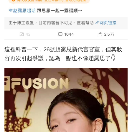
這裡科普一下，26號趙露思新代言官宣，但其妝
容再次引起爭議，認為一點也不像趙露思了👇