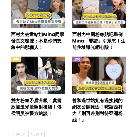
西村力去世站姐Mina同學
西村力中國粉絲貼吧舉例
發長文發聲：不是你們想
Mina「罪證」引眾怒！生
象中的那種人！
前住址曝光網心酸！
戲劇
星聞
雙方粉絲矛盾升級！虞書
曾和過世站姐有過接觸的
欣被激光筆照射後續！傳
網友公開原因！喊話西村
侯明昊被警方約談！
力「別再差別對待亞洲粉
絲！」
PREV
NEXT