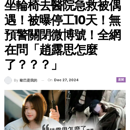
坐輪椅去醫院急救被偶
遇！被曝停工10天！無
預警關閉微博號！全網
在問「趙露思怎麼
了？？？」
On
Dec 27, 2024
星聞
By
歐巴是我的