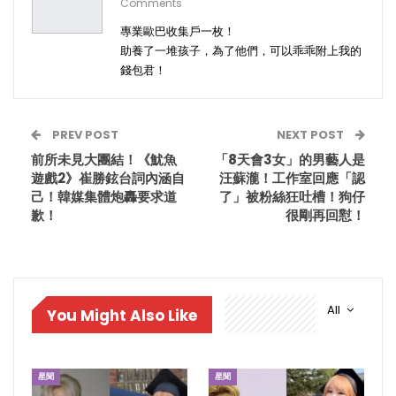
Comments
專業歐巴收集戶一枚！
助養了一堆孩子，為了他們，可以乖乖附上我的
錢包君！
PREV POST
NEXT POST
前所未見大團結！《魷魚
「8天會3女」的男藝人是
遊戲2》崔勝鉉台詞內涵自
汪蘇瀧！工作室回應「認
己！韓媒集體炮轟要求道
了」被粉絲狂吐槽！狗仔
歉！
很剛再回懟！
All
You Might Also Like
星聞
星聞