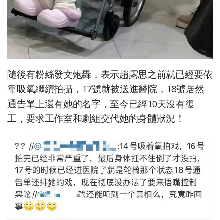
隨後有粉絲發文炮轟，表示趙露思之前就已經要依
靠吸氧繼續拍攝，17號就被送進醫院，18號居然
通告單上還有她的名字，至今已經10天沒有復
工，要求工作室和劇組交代她的身體狀況！