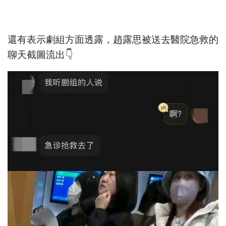
還有表示劇組方面透露，趙露思被送去醫院急救的
聊天截圖流出👇