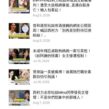
ENHYPEN西村力站姐和成員互動被審
判！遭受大規模網暴後…直播自殺身
亡！懶人包看起！
Aug 5, 2026
曾和過世站姐有過接觸的網友公開原
因！喊話西村力「別再差別對待亞洲
粉絲！」
Aug 5, 2026
未成年殘忍虐殺狗媽媽一家引眾怒！
《給阿嬤的情書》女主慘遭抵制！
Jul 16, 2026
替身論一直被瘋傳！迪麗熱巴曬全素
顏自拍引熱議！
Jul 18, 2026
西村力去世站姐Mina同學發長文發
聲：不是你們想象中的那種人！
Aug 7, 2026