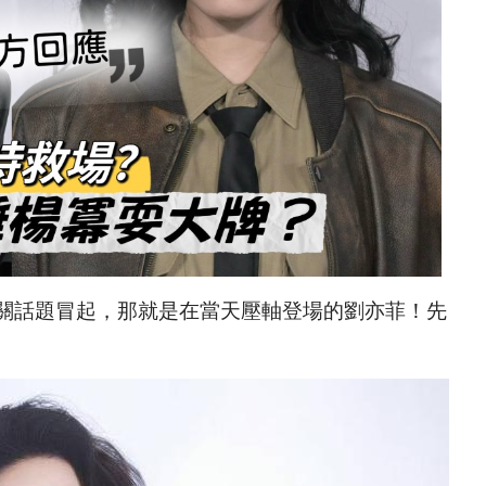
關話題冒起，那就是在當天壓軸登場的劉亦菲！先