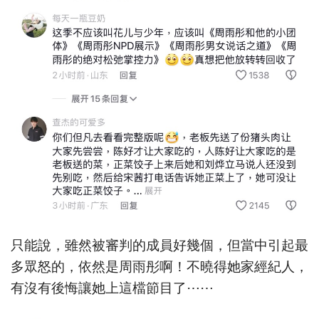
只能說，雖然被審判的成員好幾個，但當中引起最
多眾怒的，依然是周雨彤啊！不曉得她家經紀人，
有沒有後悔讓她上這檔節目了⋯⋯