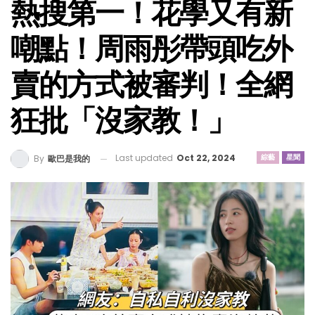
熱搜第一！花學又有新
嘲點！周雨彤帶頭吃外
賣的方式被審判！全網
狂批「沒家教！」
Last updated
Oct 22, 2024
綜藝
星聞
By
歐巴是我的