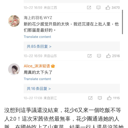
沒想到這爭議還沒結束，花少6又來一個吃飯不等
人2.0！這次宋茜依然最無辜，花少團通過她的人
脈，在國外吃上了山東菜，結果一行人還是沒等她