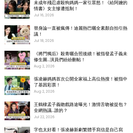
未成年殘忍虐殺狗媽媽一家引眾怒！《給阿嬤的
情書》女主慘遭抵制！
Jul 16, 2026
替身論一直被瘋傳！迪麗熱巴曬全素顏自拍引熱
議！
Jul 18, 2026
《將門獨后》殺青曬合照後續！被指發孟子義未
修生圖…演員們紛紛刪帖！
Aug 2, 2026
張凌赫媽媽首次公開全家福上高位熱搜！被指中
了基因彩票！
Aug 2, 2026
王鶴棣孟子義吻戲路途曝光！激情舌吻被捉包？
全網熱議…誰的？
Jul 22, 2026
字也太好看！張凌赫新劇繁體手寫信是自己寫