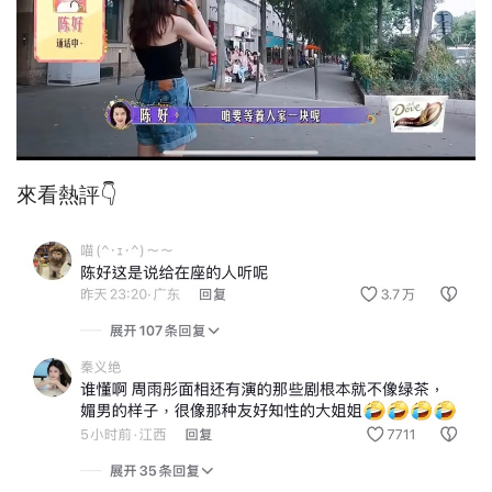
來看熱評👇