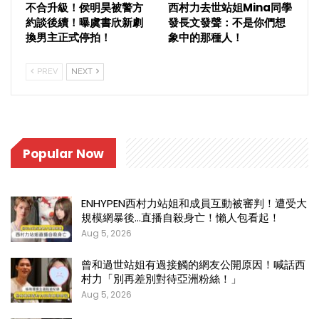
不合升級！侯明昊被警方
西村力去世站姐Mina同學
約談後續！曝虞書欣新劇
發長文發聲：不是你們想
換男主正式停拍！
象中的那種人！
PREV
NEXT
Popular Now
ENHYPEN西村力站姐和成員互動被審判！遭受大
規模網暴後…直播自殺身亡！懶人包看起！
Aug 5, 2026
曾和過世站姐有過接觸的網友公開原因！喊話西
村力「別再差別對待亞洲粉絲！」
Aug 5, 2026