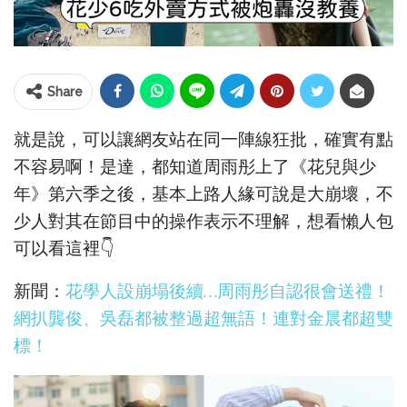
Share
就是說，可以讓網友站在同一陣線狂批，確實有點
不容易啊！是達，都知道周雨彤上了《花兒與少
年》第六季之後，基本上路人緣可說是大崩壞，不
少人對其在節目中的操作表示不理解，想看懶人包
可以看這裡👇
新聞：
花學人設崩塌後續…周雨彤自認很會送禮！
網扒龔俊、吳磊都被整過超無語！連對金晨都超雙
標！