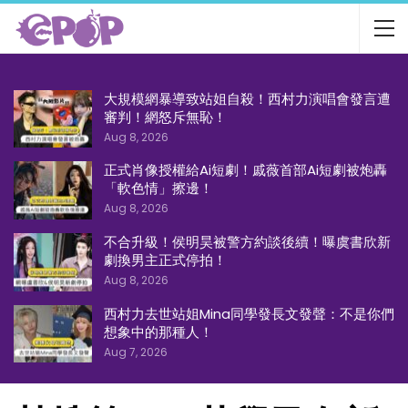
大規模網暴導致站姐自殺！西村力演唱會發言遭
審判！網怒斥無恥！
Aug 8, 2026
正式肖像授權給Ai短劇！戚薇首部Ai短劇被炮轟
「軟色情」擦邊！
Aug 8, 2026
不合升級！侯明昊被警方約談後續！曝虞書欣新
劇換男主正式停拍！
Aug 8, 2026
西村力去世站姐Mina同學發長文發聲：不是你們
想象中的那種人！
Aug 7, 2026