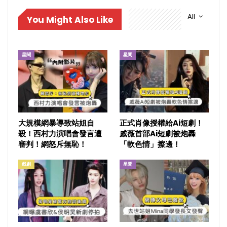
All
You Might Also Like
星聞
星聞
大規模網暴導致站姐自
正式肖像授權給Ai短劇！
殺！西村力演唱會發言遭
戚薇首部Ai短劇被炮轟
審判！網怒斥無恥！
「軟色情」擦邊！
戲劇
星聞