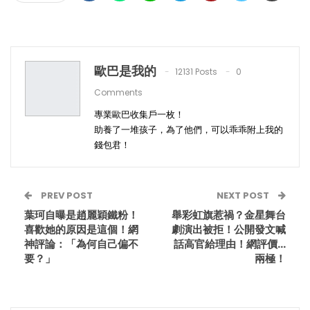
歐巴是我的
12131 Posts
0
Comments
專業歐巴收集戶一枚！
助養了一堆孩子，為了他們，可以乖乖附上我的
錢包君！
PREV POST
NEXT POST
葉珂自曝是趙麗穎鐵粉！
舉彩虹旗惹禍？金星舞台
喜歡她的原因是這個！網
劇演出被拒！公開發文喊
神評論：「為何自己偏不
話高官給理由！網評價…
要？」
兩極！