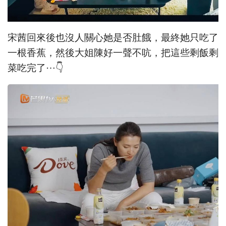
宋茜回來後也沒人關心她是否肚餓，最終她只吃了
一根香蕉，然後大姐陳好一聲不吭，把這些剩飯剩
菜吃完了⋯👇