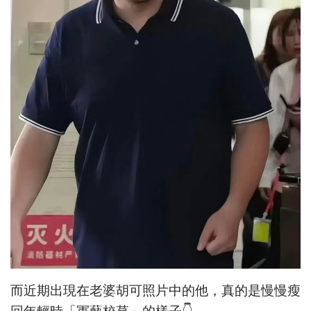
而近期出現在老婆胡可照片中的他，真的是慢慢瘦