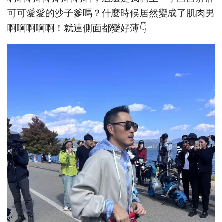
可可愛愛的沙子爹嗎？什麼時候居然變成了肌肉男
啊啊啊啊啊！就連側面都變好薄👇