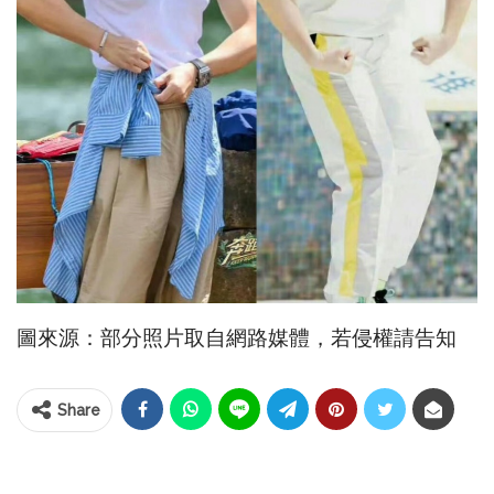
圖來源：部分照片取自網路媒體，若侵權請告知
Share