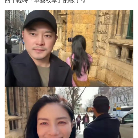
回年輕時「軍藝校草」的樣子👇