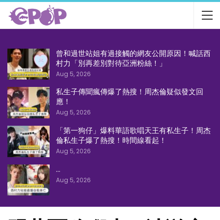
曾和過世站姐有過接觸的網友公開原因！喊話西
村力「別再差別對待亞洲粉絲！」
Aug 5, 2026
私生子傳聞瘋傳爆了熱搜！周杰倫疑似發文回
應！
Aug 5, 2026
「第一狗仔」爆料華語歌唱天王有私生子！周杰
倫私生子爆了熱搜！時間線看起！
Aug 5, 2026
…
Aug 5, 2026