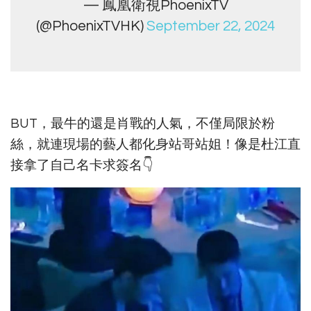
— 鳳凰衛視PhoenixTV
(@PhoenixTVHK)
September 22, 2024
BUT，最牛的還是肖戰的人氣，不僅局限於粉
絲，就連現場的藝人都化身站哥站姐！像是杜江直
接拿了自己名卡求簽名👇