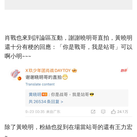
肖戰也來到評論區互動，謝謝曉明哥直拍，黃曉明
還十分有梗的回應：「你是戰哥，我是站哥」可以
啊小明~~~
除了黃曉明，粉絲也捉到在場當站哥的還有王力宏
~