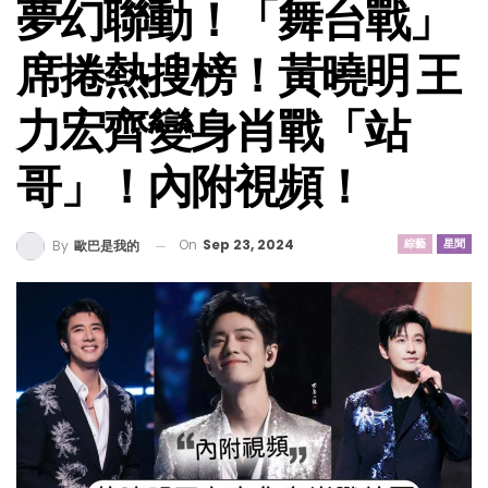
夢幻聯動！「舞台戰」
席捲熱搜榜！黃曉明 王
力宏齊變身肖戰「站
哥」！內附視頻！
On
Sep 23, 2024
綜藝
星聞
By
歐巴是我的