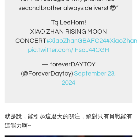
second brother always delivers! 😎”
Tq LeeHom!
XIAO ZHAN RISING MOON
CONCERT
#XiaoZhanGBAFC24
#XiaoZha
pic.twitter.com/jFsoJ44CGH
— foreverDAYTOY
(@ForeverDaytoy)
September 23,
2024
就是說，能引起這麼大的關注，絕對只有肖戰能有
這能力啊~