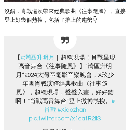
沒錯，肖戰這次帶來經典歌曲《往事隨風》，直接
登上好幾個熱搜，包括了推上的趨勢👇
【
#灣區升明月
｜超穩現場！肖戰呈現
高音舞台《往事隨風》】“灣區升明
月”2024大灣區電影音樂晚會，X玖少
年團肖戰演繹經典歌曲《往事隨
風》，超穩現場，聲聲入畫，好好聽
啊！“肖戰高音舞台”登上微博熱搜。
#
肖戰
#Xiaozhan
pic.twitter.com/x1cafR2iiS