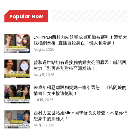
Popular Now
ENHYPEN西村力站姐和成員互動被審判！遭受大
規模網暴後…直播自殺身亡！懶人包看起！
Aug 5, 2026
曾和過世站姐有過接觸的網友公開原因！喊話西
村力「別再差別對待亞洲粉絲！」
Aug 5, 2026
未成年殘忍虐殺狗媽媽一家引眾怒！《給阿嬤的
情書》女主慘遭抵制！
Jul 16, 2026
西村力去世站姐Mina同學發長文發聲：不是你們
想象中的那種人！
Aug 7, 2026