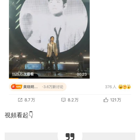
視頻看起👇