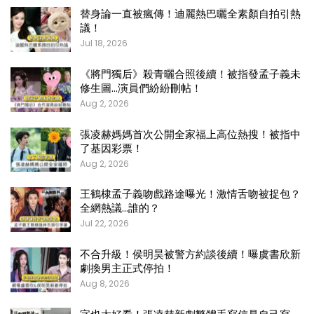
替身論一直被瘋傳！迪麗熱巴曬全素顏自拍引熱
議！
Jul 18, 2026
《將門獨后》殺青曬合照後續！被指發孟子義未
修生圖…演員們紛紛刪帖！
Aug 2, 2026
張凌赫媽媽首次公開全家福上高位熱搜！被指中
了基因彩票！
Aug 2, 2026
王鶴棣孟子義吻戲路途曝光！激情舌吻被捉包？
全網熱議…誰的？
Jul 22, 2026
不合升級！侯明昊被警方約談後續！曝虞書欣新
劇換男主正式停拍！
Aug 8, 2026