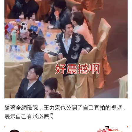
隨著全網敲碗，王力宏也公開了自己直拍的視頻，
表示自己有求必應👇