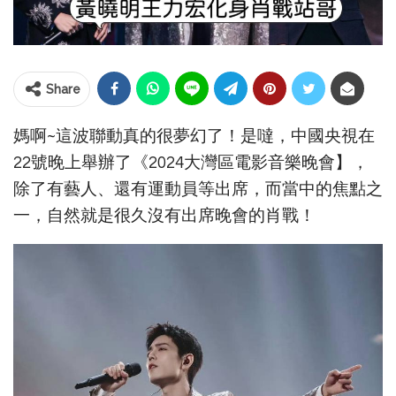
Share
媽啊~這波聯動真的很夢幻了！是噠，中國央視在
22號晚上舉辦了《2024大灣區電影音樂晚會】，
除了有藝人、還有運動員等出席，而當中的焦點之
一，自然就是很久沒有出席晚會的肖戰！