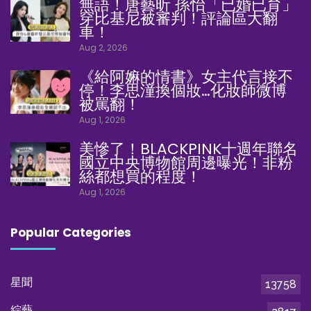
無語！唐藝昕 孫怡「已婚已育」
穿比基尼被審判！評論區大翻
車！
Aug 2, 2026
《給阿嫲的情書》女主代言接不
停！李思潼換個妝…化妝師微博
被罵翻！
Aug 1, 2026
美慘了！BLACKPINK十週年聯名
國立中央博物館周邊曝光！非粉
絲都想買的程度！
Aug 1, 2026
Popular Categories
星聞
13758
綜藝