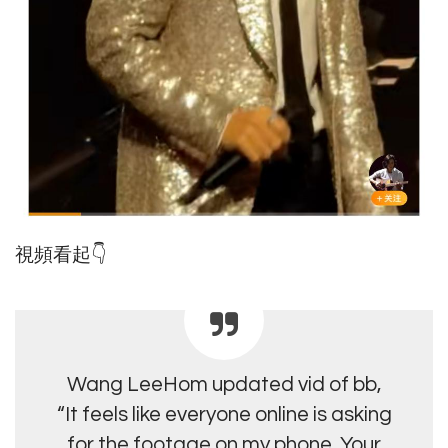
視頻看起👇
Wang LeeHom updated vid of bb,
“It feels like everyone online is asking
for the footage on my phone. Your