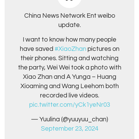
China News Network Ent weibo
update.
I want to know how many people
have saved
#XiaoZhan
pictures on
their phones. Sitting and watching
the party, Wei Wei took a photo with
Xiao Zhan and A Yunga – Huang
Xioaming and Wang Leehom both
recorded live videos.
pic.twitter.com/yCk1yeNr03
— Yuulina (@yuuyuu_chan)
September 23, 2024