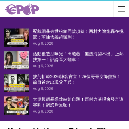
配戴網暴去世粉絲同款項鍊！西村力遭炮轟在挑
釁：項鍊含義超諷刺！
Aug 9, 2026
活動後造型曝光！田曦薇「無瀏海認不出」上熱
搜第一！評論區大翻車！
Aug 9, 2026
披荊斬棘2026陣容官宣！28位哥哥空降熱搜！
節目首次出現父子兵！
Aug 9, 2026
大規模網暴導致站姐自殺！西村力演唱會發言遭
審判！網怒斥無恥！
Aug 8, 2026