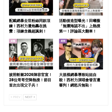
配戴網暴去世粉絲同款項
活動後造型曝光！田曦薇
鍊！西村力遭炮轟在挑
「無瀏海認不出」上熱搜
釁：項鍊含義超諷刺！
第一！評論區大翻車！
綜藝
星聞
披荊斬棘2026陣容官宣！
大規模網暴導致站姐自
28位哥哥空降熱搜！節目
殺！西村力演唱會發言遭
首次出現父子兵！
審判！網怒斥無恥！
PREV
NEXT