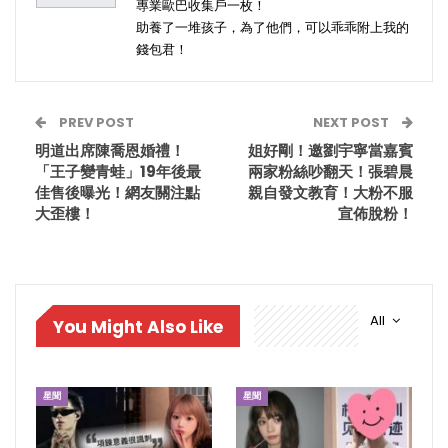
專業歐巴收集戶一枚！
助養了一堆孩子，為了他們，可以乖乖附上我的
錢包君！
PREV POST
NEXT POST
明道出席陳喬恩婚禮！
姐好剛！邀劉宇寧當嘉賓
「王子變青蛙」19年後最
兩家粉絲吵翻天！張碧晨
佳售後曝光！網友關注點
親自發文教育！大粉不服
大歪樓！
宣佈脫粉！
All
You Might Also Like
星聞
星聞