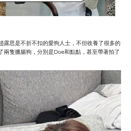
趙露思是不折不扣的愛狗人士，不但收養了很多的
了兩隻臘腸狗，分別是Doe和點點，甚至帶著拍了