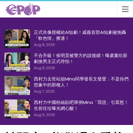
正式肖像授權給Ai短劇！戚薇首部Ai短劇被炮轟
「軟色情」擦邊！
Aug 8, 2026
不合升級！侯明昊被警方約談後續！曝虞書欣新
劇換男主正式停拍！
Aug 8, 2026
西村力去世站姐Mina同學發長文發聲：不是你們
想象中的那種人！
Aug 7, 2026
西村力中國粉絲貼吧舉例Mina「罪證」引眾怒！
生前住址曝光網心酸！
Aug 6, 2026