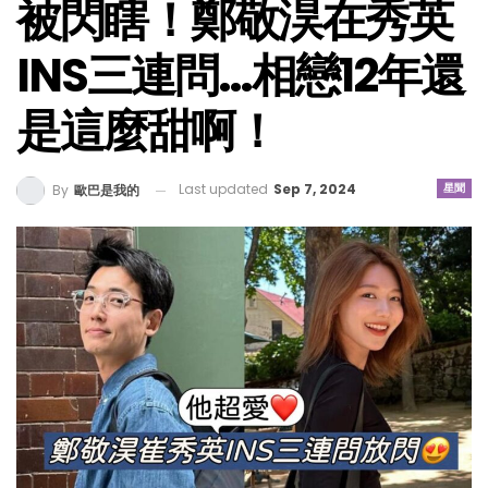
被閃瞎！鄭敬淏在秀英
INS三連問…相戀12年還
是這麼甜啊！
Last updated
Sep 7, 2024
星聞
By
歐巴是我的