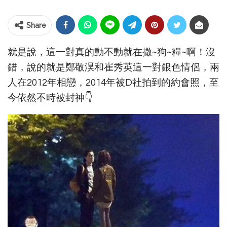
Share
就是說，這一對真的動不動就在撒~狗~糧~啊！沒
錯，說的就是鄭敬淏和崔秀英這一對銀色情侶，兩
人在2012年相戀，2014年被D社拍到的約會照，至
今依然不時被封神👇