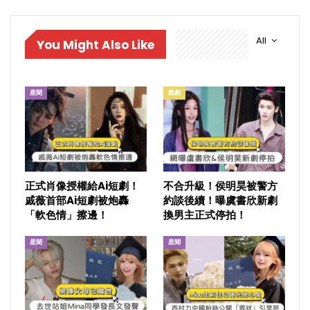
All
You Might Also Like
星聞
戲劇
正式肖像授權給Ai短劇！
不合升級！侯明昊被警方
戚薇首部Ai短劇被炮轟
約談後續！曝虞書欣新劇
「軟色情」擦邊！
換男主正式停拍！
星聞
星聞