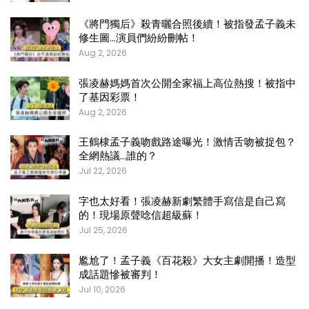
《將門獨后》殺青曬合照後續！被指發孟子義未
修生圖…演員們紛紛刪帖！
Aug 2, 2026
張凌赫媽媽首次公開全家福上高位熱搜！被指中
了基因彩票！
Aug 2, 2026
王鶴棣孟子義吻戲路途曝光！激情舌吻被捉包？
全網熱議…誰的？
Jul 22, 2026
字也太好看！張凌赫新劇繁體手寫信是自己寫
的！現場原聲唸信超級蘇！
Jul 25, 2026
尷尬了！孟子義《百花殺》大女主劇開播！造型
成話題慘被審判！
Jul 10, 2026