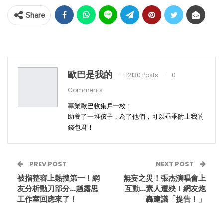
Share
歐巴是我的
12130 Posts
0
Comments
專業歐巴收集戶一枚！
助養了一堆孩子，為了他們，可以乖乖附上我的
錢包君！
PREV POST
NEXT POST
被指整容上熱搜第一！網
無妄之災！張杰演唱會上
友分析動刀部分…趙露思
互動…素人遭殃！網友炮
工作室回應來了！
轟建議「提告！」