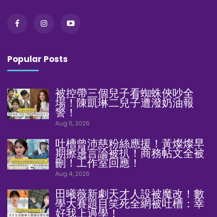
Popular Posts
被控帶三個兒子看蜘蛛俠吵全
場！陳凱琳二兒子遭潑奶油報
警！
Aug 5, 2026
吐槽曾沛慈粉絲應援！黃燦燦早
期擦邊言論被扒！商務帖文全被
刪！工作室回應！
Aug 4, 2026
田曦薇新劇天才人設被魔改！數
學大賽題目笑死全網被吐槽：幸
好我上過學！