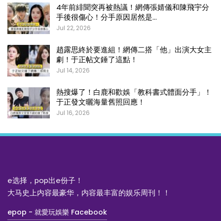
4年前緋聞突再被熱議！網傳張婧儀和陳飛宇分
手後很傷心！分手原因居然是…
Jul 22, 2026
趙露思終於要進組！網傳二搭「他」出演大女主
劇！于正帖文錘了這點！
Jul 14, 2026
熱搜爆了！白鹿和歡娛「教科書式體面分手」！
于正發文曬海量舊照回應！
Jul 16, 2026
e选择，pop出e份子！
大马史上内容最豪华，内容最丰富的娱乐周刊！！
epop - 就愛玩娛樂 Facebook