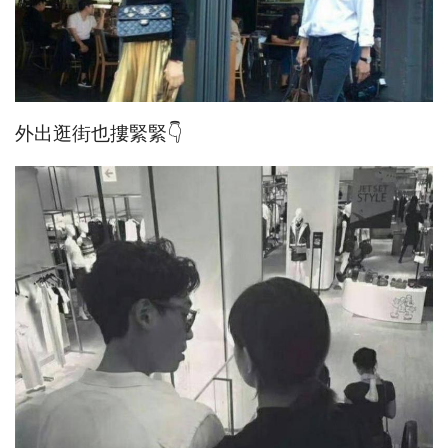
外出逛街也摟緊緊👇