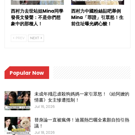
西村力去世站姐Mina同學
西村力中國粉絲貼吧舉例
發長文發聲：不是你們想
Mina「罪證」引眾怒！生
象中的那種人！
前住址曝光網心酸！
PREV
NEXT
Popular Now
未成年殘忍虐殺狗媽媽一家引眾怒！《給阿嬤的
情書》女主慘遭抵制！
Jul 16, 2026
替身論一直被瘋傳！迪麗熱巴曬全素顏自拍引熱
議！
Jul 18, 2026