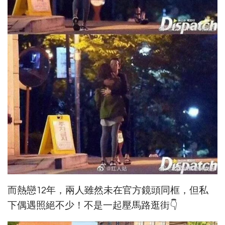
而熱戀12年，兩人雖然未在官方鏡頭同框，但私
下偶遇照絕不少！不是一起壓馬路逛街👇