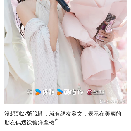
沒想到27號晚間，就有網友發文，表示在美國的
朋友偶遇徐藝洋產檢👇