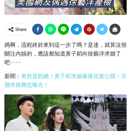
Share
媽啊，流程終於來到這一步了嗎？是達，就算沒很
關注內娛的，應該都知道黃子韜向徐藝洋求婚了
吧⋯⋯
新聞：
果然是韜總！黃子韜求婚幕後花絮公開！天
價求婚費也曝光！