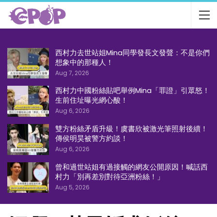
西村力去世站姐Mina同學發長文發聲：不是你們
想象中的那種人！
Aug 7, 2026
西村力中國粉絲貼吧舉例Mina「罪證」引眾怒！
生前住址曝光網心酸！
Aug 6, 2026
雙方粉絲矛盾升級！虞書欣被激光筆照射後續！
傳侯明昊被警方約談！
Aug 6, 2026
曾和過世站姐有過接觸的網友公開原因！喊話西
村力「別再差別對待亞洲粉絲！」
Aug 5, 2026