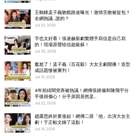
王鶴棣孟子義吻戲路途曝光！激情舌吻被捉包？
全網熱議…誰的？
Jul 22, 2026
字也太好看！張凌赫新劇繁體手寫信是自己寫
的！現場原聲唸信超級蘇！
Jul 25, 2026
尷尬了！孟子義《百花殺》大女主劇開播！造型
成話題慘被審判！
Jul 10, 2026
4年前緋聞突再被熱議！網傳張婧儀和陳飛宇分
手後很傷心！分手原因居然是…
Jul 22, 2026
趙露思終於要進組！網傳二搭「他」出演大女主
劇！于正帖文錘了這點！
Jul 14, 2026