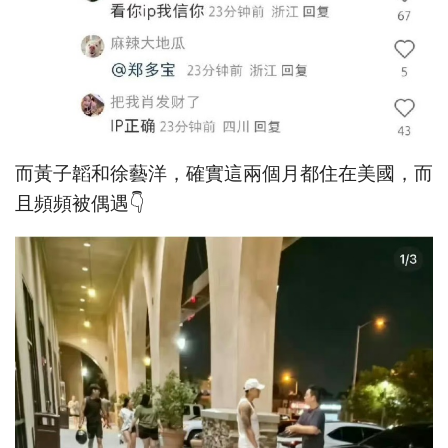
而黃子韜和徐藝洋，確實這兩個月都住在美國，而
且頻頻被偶遇👇