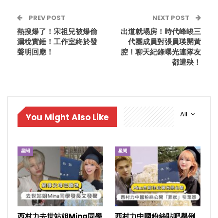
PREV POST
NEXT POST
熱搜爆了！宋祖兒被爆偷
出道就塌房！時代峰峻三
漏稅實錘！工作室終於發
代團成員對張員瑛開黃
聲明回應！
腔！聊天紀錄曝光連隊友
都遭殃！
All
You Might Also Like
星聞
星聞
西村力去世站姐Mina同學
西村力中國粉絲貼吧舉例