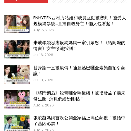
ENHYPEN西村力站姐和成員互動被審判！遭受大
規模網暴後…直播自殺身亡！懶人包看起！
Aug 5, 2026
未成年殘忍虐殺狗媽媽一家引眾怒！《給阿嬤的
情書》女主慘遭抵制！
Jul 16, 2026
替身論一直被瘋傳！迪麗熱巴曬全素顏自拍引熱
議！
Jul 18, 2026
《將門獨后》殺青曬合照後續！被指發孟子義未
修生圖…演員們紛紛刪帖！
Aug 2, 2026
張凌赫媽媽首次公開全家福上高位熱搜！被指中
了基因彩票！
Aug 2, 2026