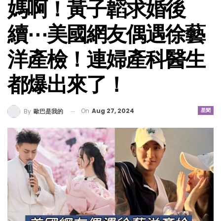
媽啊！黃子韜求婚後
續⋯美國網友偶遇徐藝
洋產檢！連婦產科醫生
都爆出來了！
On
Aug 27, 2024
星聞
By
歐巴是我的