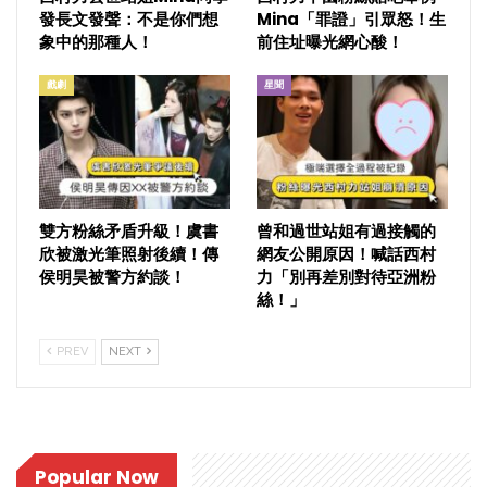
發長文發聲：不是你們想
Mina「罪證」引眾怒！生
象中的那種人！
前住址曝光網心酸！
戲劇
星聞
雙方粉絲矛盾升級！虞書
曾和過世站姐有過接觸的
欣被激光筆照射後續！傳
網友公開原因！喊話西村
侯明昊被警方約談！
力「別再差別對待亞洲粉
絲！」
PREV
NEXT
Popular Now