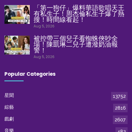
「第一狗仔」爆料華語歌唱天王
有私生子！周杰倫私生子爆了熱
搜！時間線看起！
Aug 5, 2026
被控帶三個兒子看蜘蛛俠吵全
場！陳凱琳二兒子遭潑奶油報
警！
Aug 5, 2026
Popular Categories
星聞
13752
綜藝
2816
戲劇
2607
音樂
483