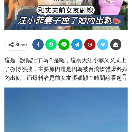
Share
這是…說錯話了嗎？是噠，這兩天汪小菲又又又上
了微博熱搜，主要原因還是因為被台灣媒體爆料婚
內出軌，而爆料者是前女友張穎穎？時間線看起👇