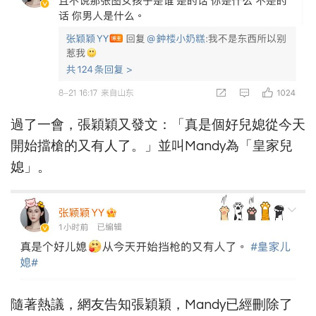
過了一會，張穎穎又發文：「真是個好兒媳從今天
開始擋槍的又有人了。」並叫Mandy為「皇家兒
媳」。
隨著熱議，網友告知張穎穎，Mandy已經刪除了