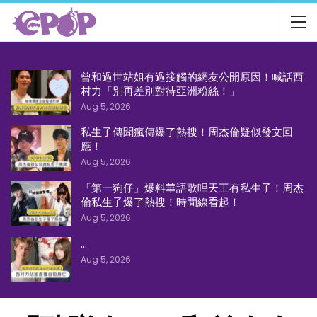
曾和過世站姐有過接觸的網友公開原因！喊話西
村力「別再差別對待亞洲粉絲！」
Aug 5, 2026
私生子傳聞瘋傳爆了熱搜！周杰倫疑似發文回
應！
Aug 5, 2026
「第一狗仔」爆料華語歌唱天王有私生子！周杰
倫私生子爆了熱搜！時間線看起！
Aug 5, 2026
…
Aug 5, 2026