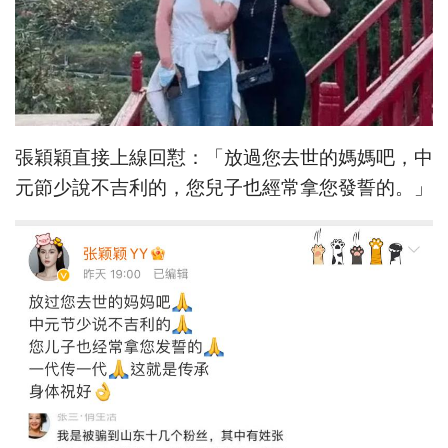
張穎穎直接上線回懟：「放過您去世的媽媽吧，中
元節少說不吉利的，您兒子也經常拿您發誓的。」