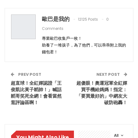
歐巴是我的
12125 Posts
0
Comments
專業歐巴收集戶一枚！
助養了一堆孩子，為了他們，可以乖乖附上我的
錢包君！
PREV POST
NEXT POST
超直球！全紅嬋認證「王
超傻眼！奧運冠軍全紅嬋
俊凱比黃子韜帥！」喊話
買手機給媽媽！指定：
韜哥笑死全網！會看當然
「要買最好的」中網友大
逛評論區啊！
破防砲轟！
All
You Might Also Like