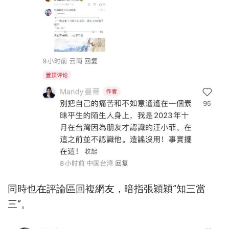
同時也在評論區回複網友，暗指張穎穎“知三當
三”。