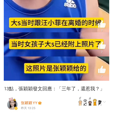
13點，張穎穎發文回應：「三年了，還惹我？」