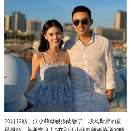
20日12點，汪小菲母親張蘭發了一段葛斯齊的直
播視頻，葛斯齊說大S在和汪小菲簽離婚協議的時