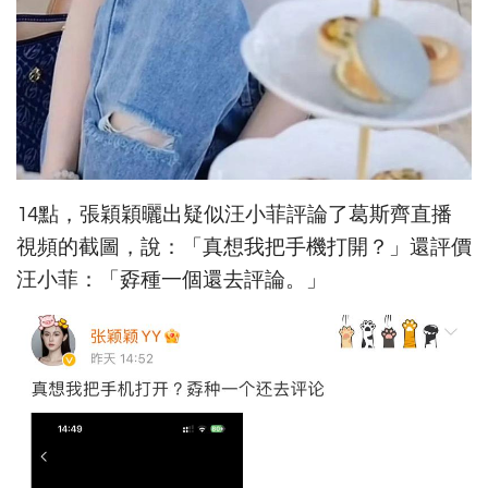
14點，張穎穎曬出疑似汪小菲評論了葛斯齊直播
視頻的截圖，說：「真想我把手機打開？」還評價
汪小菲：「孬種一個還去評論。」