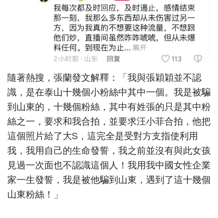
隨著熱搜，張蘭發文解釋：「我與張穎穎並不認
識，是在泰山十幾個小粉絲中其中一個。我是被騙
到山東的，十幾個粉絲，其中有姓張的只是其中粉
絲之一，要求和我合拍，並要求汪小菲合拍，他把
這個照片給了大S，這完全是受對方支指使利用
我，我用自己的生命發誓，我之前並沒有與此女孩
見過一次面也不認識這個人！我用我中國女性企業
家一生發誓，我是被他騙到山東，遇到了這十幾個
山東粉絲！」