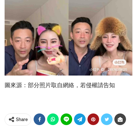
圖來源：部分照片取自網絡，若侵權請告知
Share