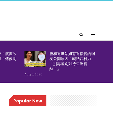
級！虞書欣
曾和過世站姐有過接觸的網
續！傳侯明
友公開原因！喊話西村力
「別再差別對待亞洲粉
絲！」
Aug 5, 2026
Popular Now