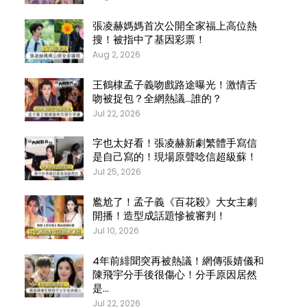
張凌赫媽媽首次公開全家福上高位熱
搜！被指中了基因彩票！
Aug 2, 2026
王鶴棣孟子義吻戲路途曝光！激情舌
吻被捉包？全網熱議…誰的？
Jul 22, 2026
字也太好看！張凌赫新劇繁體手寫信
是自己寫的！現場原聲唸信超級蘇！
Jul 25, 2026
尷尬了！孟子義《百花殺》大女主劇
開播！造型成話題慘被審判！
Jul 10, 2026
4年前緋聞突再被熱議！網傳張婧儀和
陳飛宇分手後很傷心！分手原因居然
是…
Jul 22, 2026