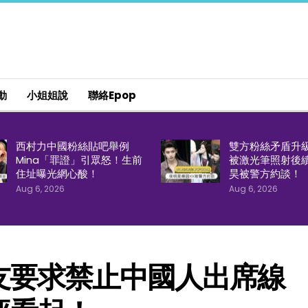
動
小姐姐說
聯絡epop
西村力中國粉絲貼吧舉例
雙方粉絲矛盾升
Mina「罪證」引眾怒！生前
被激光筆照射後
住址曝光網心酸！
昊被警方約談！
Aug 6, 2026
Aug 6, 2026
友要求禁止中國人出席線