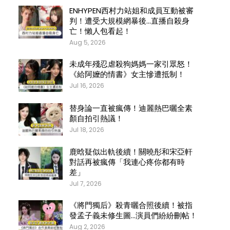
ENHYPEN西村力站姐和成員互動被審
判！遭受大規模網暴後…直播自殺身
亡！懶人包看起！
Aug 5, 2026
未成年殘忍虐殺狗媽媽一家引眾怒！
《給阿嬤的情書》女主慘遭抵制！
Jul 16, 2026
替身論一直被瘋傳！迪麗熱巴曬全素
顏自拍引熱議！
Jul 18, 2026
鹿晗疑似出軌後續！關曉彤和宋亞軒
對話再被瘋傳「我連心疼你都有時
差」
Jul 7, 2026
《將門獨后》殺青曬合照後續！被指
發孟子義未修生圖…演員們紛紛刪帖！
Aug 2, 2026