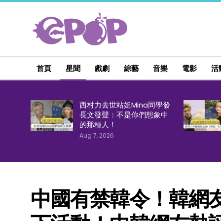
首頁
星聞
戲劇
綜藝
音樂
電影
活
西村力去世站姐Mina同學發
長文發聲：不是你們想象中
的那種人！
Aug 7, 2026
中國有禁韓令！韓網