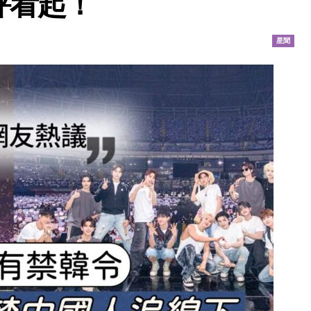
評看起！
星聞