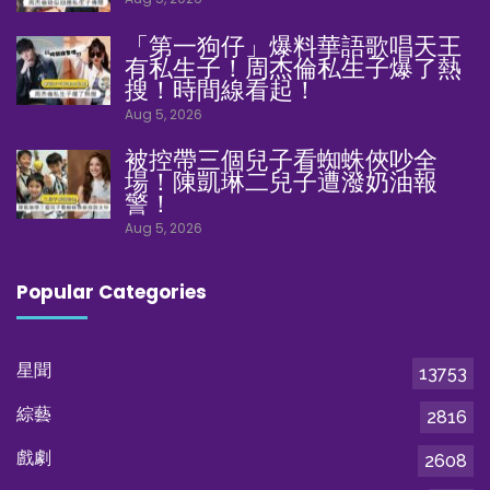
「第一狗仔」爆料華語歌唱天王
有私生子！周杰倫私生子爆了熱
搜！時間線看起！
Aug 5, 2026
被控帶三個兒子看蜘蛛俠吵全
場！陳凱琳二兒子遭潑奶油報
警！
Aug 5, 2026
Popular Categories
星聞
13753
綜藝
2816
戲劇
2608