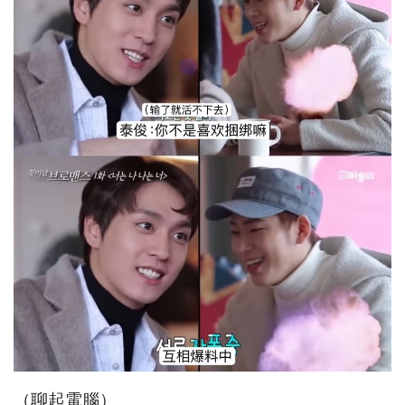
（聊起電腦）