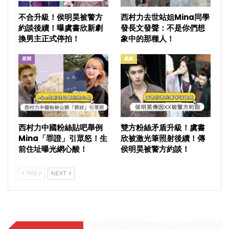
不合升級！侯明昊被警方
西村力去世站姐Mina同學
約談後續！曝虞書欣新劇
發長文發聲：不是你們想
換男主正式停拍！
象中的那種人！
星聞
戲劇
西村力中國粉絲貼吧舉例
雙方粉絲矛盾升級！虞書
Mina「罪證」引眾怒！生
欣被激光筆照射後續！傳
前住址曝光網心酸！
侯明昊被警方約談！
PREV
NEXT