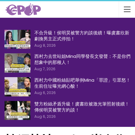
不合升級！侯明昊被警方約談後續！曝虞書欣新
劇換男主正式停拍！
Aug 8, 2026
西村力去世站姐Mina同學發長文發聲：不是你們
想象中的那種人！
Aug 7, 2026
西村力中國粉絲貼吧舉例Mina「罪證」引眾怒！
生前住址曝光網心酸！
Aug 6, 2026
雙方粉絲矛盾升級！虞書欣被激光筆照射後續！
傳侯明昊被警方約談！
Aug 6, 2026