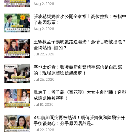
Aug 2, 2026
張凌赫媽媽首次公開全家福上高位熱搜！被指中
了基因彩票！
Aug 2, 2026
王鶴棣孟子義吻戲路途曝光！激情舌吻被捉包？
全網熱議…誰的？
Jul 22, 2026
字也太好看！張凌赫新劇繁體手寫信是自己寫
的！現場原聲唸信超級蘇！
Jul 25, 2026
尷尬了！孟子義《百花殺》大女主劇開播！造型
成話題慘被審判！
Jul 10, 2026
4年前緋聞突再被熱議！網傳張婧儀和陳飛宇分
手後很傷心！分手原因居然是…
Jul 22, 2026