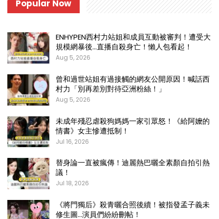
Popular Now
ENHYPEN西村力站姐和成員互動被審判！遭受大
規模網暴後…直播自殺身亡！懶人包看起！
Aug 5, 2026
曾和過世站姐有過接觸的網友公開原因！喊話西
村力「別再差別對待亞洲粉絲！」
Aug 5, 2026
未成年殘忍虐殺狗媽媽一家引眾怒！《給阿嬤的
情書》女主慘遭抵制！
Jul 16, 2026
替身論一直被瘋傳！迪麗熱巴曬全素顏自拍引熱
議！
Jul 18, 2026
《將門獨后》殺青曬合照後續！被指發孟子義未
修生圖…演員們紛紛刪帖！