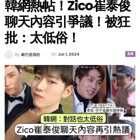
韓網熱帖！Zico崔泰俊
聊天內容引爭議！被狂
批：太低俗！
On
Jul 1, 2024
星聞
By
歐巴是我的