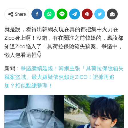
Share
就是說，看得出韓網友現在真的都把集中火力在
Zico身上啊！沒錯，有在關注之前韓娛的，應該都
知道Zico陷入了「具荷拉保險箱失竊案」爭議中，
懶人包看這裡👇
新聞：
爭議繼續延燒！韓網主張「具荷拉保險箱失
竊案盜賊」最大嫌疑依然鎖定ZICO！證據再追
加？相似點總整理！