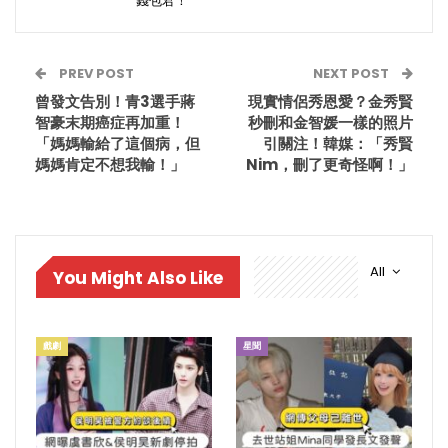
錢包君！
PREV POST
NEXT POST
曾發文告別！青3選手蔣
現實情侶秀恩愛？金秀賢
智豪末期癌症再加重！
秒刪和金智媛一樣的照片
「媽媽輸給了這個病，但
引關注！韓媒：「秀賢
媽媽肯定不想我輸！」
Nim，刪了更奇怪啊！」
All
You Might Also Like
戲劇
星聞