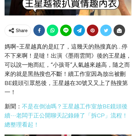
Share
媽啊~王星越真的是紅了，這幾天的熱搜真的…停
不下來啊！是噠！出演《墨雨雲間》後的王星越，
可以說一炮而紅，“小孩哥”人氣越來越高，隨之而
來的就是黑熱搜也不斷！續工作室因為放出被刪
BE鏡頭引眾怒後，王星越在30號又又上了熱搜第
一！
新聞：
不是在倒油嗎？王星越工作室放BE鏡頭後
續⋯老闆于正公開聊天記錄錘了「拆CP」流程！
總整理看起！