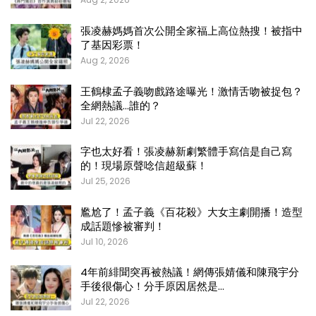
張凌赫媽媽首次公開全家福上高位熱搜！被指中
了基因彩票！
Aug 2, 2026
王鶴棣孟子義吻戲路途曝光！激情舌吻被捉包？
全網熱議…誰的？
Jul 22, 2026
字也太好看！張凌赫新劇繁體手寫信是自己寫
的！現場原聲唸信超級蘇！
Jul 25, 2026
尷尬了！孟子義《百花殺》大女主劇開播！造型
成話題慘被審判！
Jul 10, 2026
4年前緋聞突再被熱議！網傳張婧儀和陳飛宇分
手後很傷心！分手原因居然是…
Jul 22, 2026