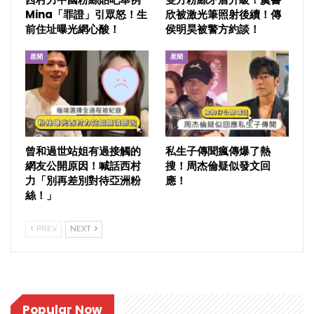
Mina「罪證」引眾怒！生
欣被激光筆照射後續！傳
前住址曝光網心酸！
侯明昊被警方約談！
星聞
星聞
曾和過世站姐有過接觸的
私生子傳聞瘋傳爆了熱
網友公開原因！喊話西村
搜！周杰倫疑似發文回
力「別再差別對待亞洲粉
應！
絲！」
PREV
NEXT
Popular Now