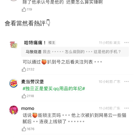
會看當然看熱評👇