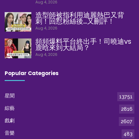
Aug 4, 2026
造型師被指利用迪麗熱巴又背
刺！回懟粉絲後…又刪評！
Aug 4, 2026
頻頻爆料平台終出手！司曉迪vs
鹿晗來到大結局？
Aug 4, 2026
Popular Categories
星聞
13751
綜藝
2816
戲劇
2607
音樂
483