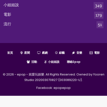
小姐姐說
349
電影
179
流行
51
首頁
星聞
戲劇
綜藝
音樂
電影
活動
小姐姐說
聯絡epop
© 2026 - epop - 就愛玩娛樂. All Rights Reserved. Owned by Yooren
Studio 202003070827 (003089220-U).
Facebook:
epopepop