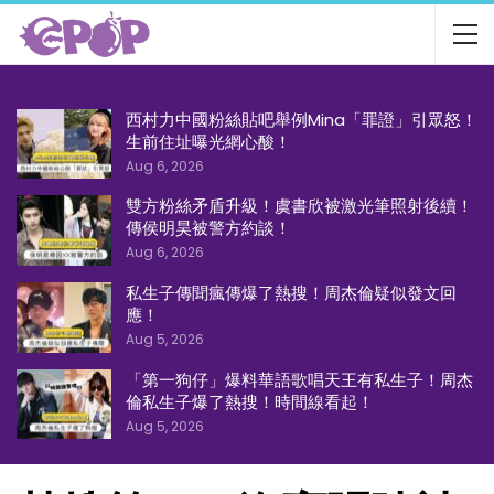
西村力中國粉絲貼吧舉例Mina「罪證」引眾怒！
生前住址曝光網心酸！
Aug 6, 2026
雙方粉絲矛盾升級！虞書欣被激光筆照射後續！
傳侯明昊被警方約談！
Aug 6, 2026
私生子傳聞瘋傳爆了熱搜！周杰倫疑似發文回
應！
Aug 5, 2026
「第一狗仔」爆料華語歌唱天王有私生子！周杰
倫私生子爆了熱搜！時間線看起！
Aug 5, 2026