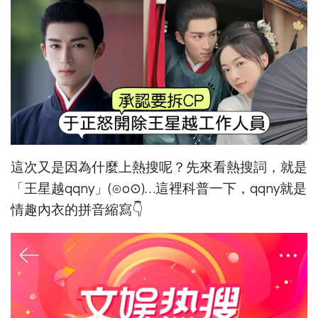
這次又是因為什麼上熱搜呢？先來看熱搜詞，就是
「王星越qqny」(⊙o⊙)…這裡科普一下，qqny就是
情趣內衣的拼音縮寫👇