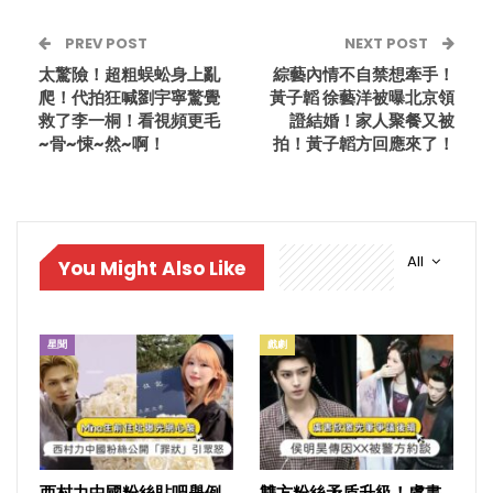
PREV POST
NEXT POST
太驚險！超粗蜈蚣身上亂
綜藝內情不自禁想牽手！
爬！代拍狂喊劉宇寧驚覺
黃子韜 徐藝洋被曝北京領
救了李一桐！看視頻更毛
證結婚！家人聚餐又被
~骨~悚~然~啊！
拍！黃子韜方回應來了！
All
You Might Also Like
星聞
戲劇
西村力中國粉絲貼吧舉例
雙方粉絲矛盾升級！虞書