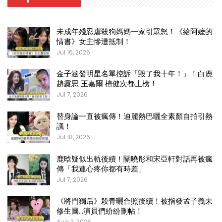
未成年殘忍虐殺狗媽媽一家引眾怒！《給阿嬤的
情書》女主慘遭抵制！
Jul 16, 2026
金子涵發明星名單控訴「毀了我十年！」！白鹿
趙露思 王嘉爾 檀健次都上榜！
Jul 7, 2026
替身論一直被瘋傳！迪麗熱巴曬全素顏自拍引熱
議！
Jul 18, 2026
鹿晗疑似出軌後續！關曉彤和宋亞軒對話再被瘋
傳「我連心疼你都有時差」
Jul 7, 2026
《將門獨后》殺青曬合照後續！被指發孟子義未
修生圖…演員們紛紛刪帖！
Aug 2, 2026