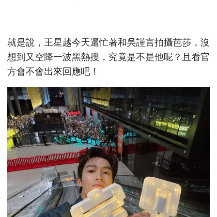
就是說，王星越今天還忙著和吳謹言拍攝芭莎，沒
想到又空降一波黑熱搜，究竟是不是他呢？且看官
方會不會出來回應吧！