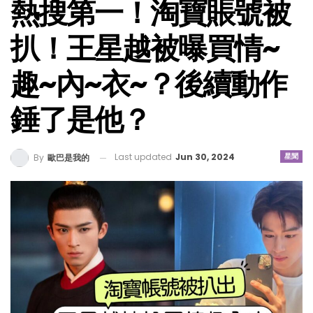
熱搜第一！淘寶賬號被
扒！王星越被曝買情~
趣~內~衣~？後續動作
錘了是他？
Last updated
Jun 30, 2024
星聞
By
歐巴是我的