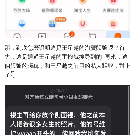
那，到底怎麼證明這是王星越的淘寶賬號呢？首
先，這是通過王星越的手機號搜尋到的~再來，這
個賬號的暱稱，和王星越之前用的私人賬號，對上
了👇