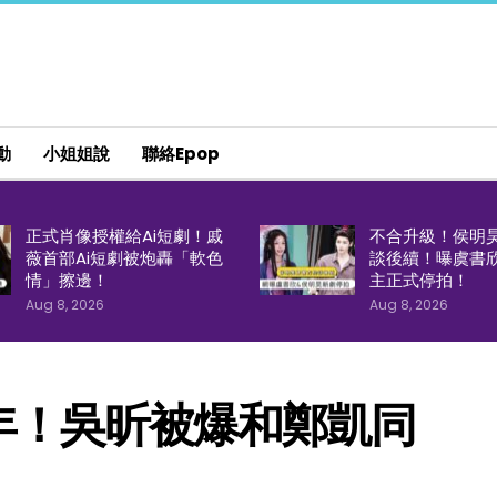
動
小姐姐說
聯絡epop
正式肖像授權給Ai短劇！戚
不合升級！侯明
薇首部Ai短劇被炮轟「軟色
談後續！曝虞書
情」擦邊！
主正式停拍！
Aug 8, 2026
Aug 8, 2026
年！吳昕被爆和鄭凱同