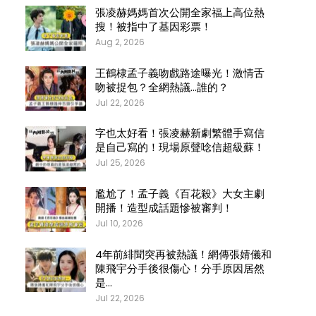
張凌赫媽媽首次公開全家福上高位熱
搜！被指中了基因彩票！
Aug 2, 2026
王鶴棣孟子義吻戲路途曝光！激情舌
吻被捉包？全網熱議…誰的？
Jul 22, 2026
字也太好看！張凌赫新劇繁體手寫信
是自己寫的！現場原聲唸信超級蘇！
Jul 25, 2026
尷尬了！孟子義《百花殺》大女主劇
開播！造型成話題慘被審判！
Jul 10, 2026
4年前緋聞突再被熱議！網傳張婧儀和
陳飛宇分手後很傷心！分手原因居然
是…
Jul 22, 2026