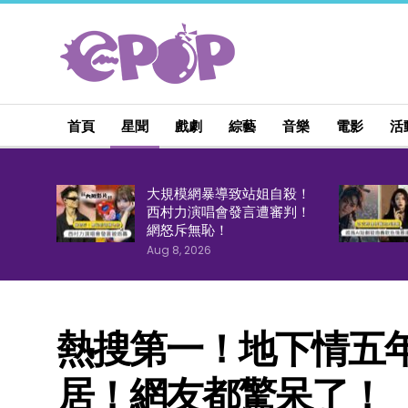
首頁
星聞
戲劇
綜藝
音樂
電影
活
大規模網暴導致站姐自殺！
西村力演唱會發言遭審判！
網怒斥無恥！
Aug 8, 2026
熱搜第一！地下情五
居！網友都驚呆了！