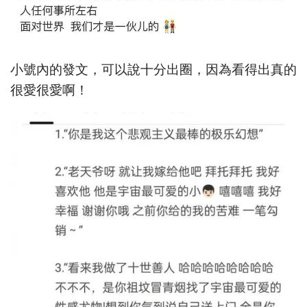
小號內的發文，可以說十分出圈，因為看得出真的
很愛很愛啊！