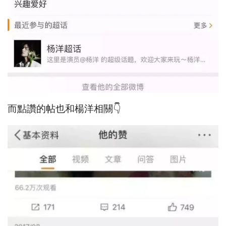
而點讚的帖也和楊洋相關👇