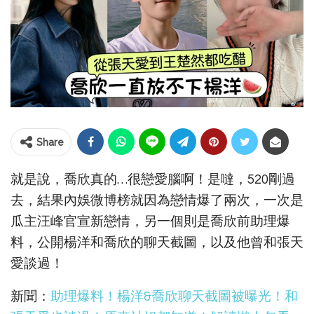
Share
就是說，喬欣真的…很戀愛腦啊！是噠，520剛過
去，結果內娛微博榜就因為戀情爆了兩次，一次是
瓜主汪峰官宣新戀情，另一個則是喬欣前助理爆
料，公開楊洋和喬欣的聊天截圖，以及他曾和張天
愛談過！
新聞：
助理爆料！楊洋&喬欣聊天截圖被曝光！和