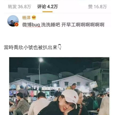
當時喬欣小號也被扒出來👇