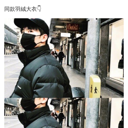
同款羽絨大衣👇