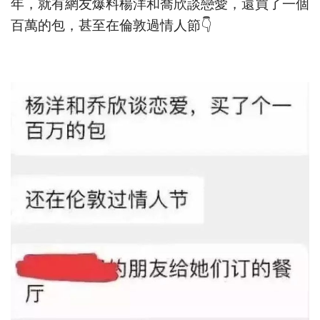
年，就有網友爆料楊洋和喬欣談戀愛，還買了一個
百萬的包，甚至在倫敦過情人節👇