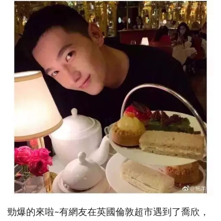
勁爆的來啦~有網友在英國倫敦超市遇到了喬欣，