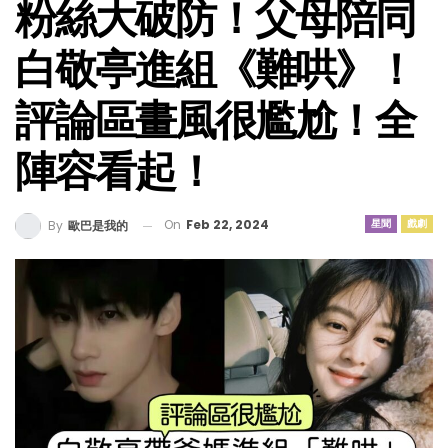
粉絲大破防！父母陪同
白敬亭進組《難哄》！
評論區畫風很尷尬！全
陣容看起！
On
Feb 22, 2024
星聞
戲劇
By
歐巴是我的