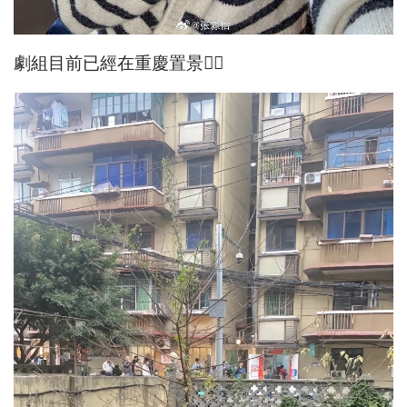
劇組目前已經在重慶置景👇🏻