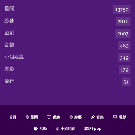
星聞
13750
綜藝
2816
戲劇
2607
音樂
483
小姐姐說
349
電影
179
流行
51
首頁
星聞
戲劇
綜藝
音樂
電影
活動
小姐姐說
聯絡epop