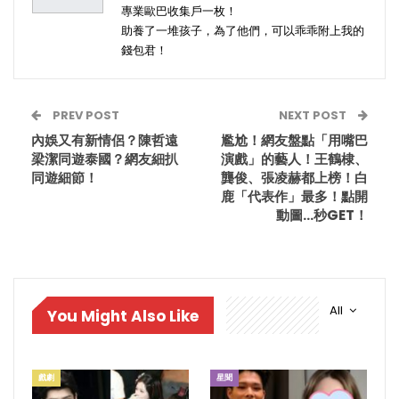
專業歐巴收集戶一枚！
助養了一堆孩子，為了他們，可以乖乖附上我的
錢包君！
PREV POST
NEXT POST
內娛又有新情侶？陳哲遠
尷尬！網友盤點「用嘴巴
梁潔同遊泰國？網友細扒
演戲」的藝人！王鶴棣、
同遊細節！
龔俊、張凌赫都上榜！白
鹿「代表作」最多！點開
動圖…秒GET！
All
You Might Also Like
戲劇
星聞