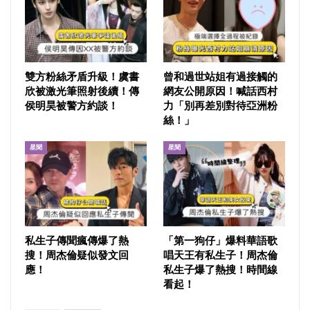
雙方粉絲矛盾升級！虞書
曾和過世站姐有過接觸的
欣被激光筆照射後續！傳
網友公開原因！喊話西村
侯明昊被警方約談！
力「別再差別對待亞洲粉
絲！」
星聞
星聞
私生子傳聞瘋傳爆了熱
「第一狗仔」爆料華語歌
搜！周杰倫疑似發文回
唱天王有私生子！周杰倫
應！
私生子爆了熱搜！時間線
看起！