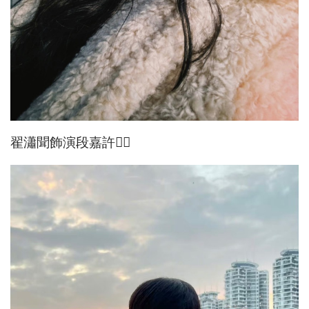
翟瀟聞飾演段嘉許👇🏻