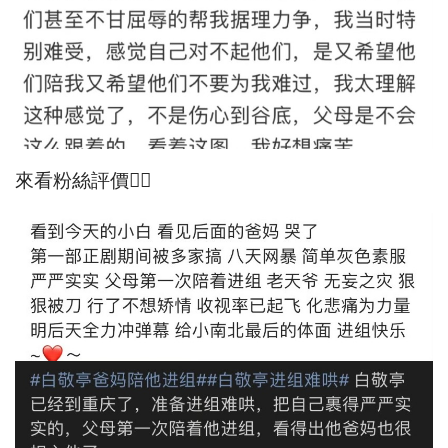
來看粉絲評價👇🏻