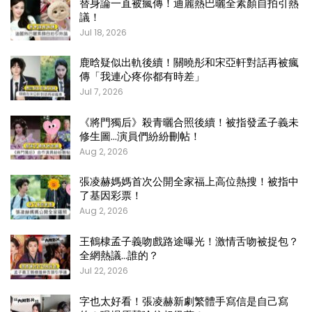
替身論一直被瘋傳！迪麗熱巴曬全素顏自拍引熱
議！
Jul 18, 2026
鹿晗疑似出軌後續！關曉彤和宋亞軒對話再被瘋
傳「我連心疼你都有時差」
Jul 7, 2026
《將門獨后》殺青曬合照後續！被指發孟子義未
修生圖…演員們紛紛刪帖！
Aug 2, 2026
張凌赫媽媽首次公開全家福上高位熱搜！被指中
了基因彩票！
Aug 2, 2026
王鶴棣孟子義吻戲路途曝光！激情舌吻被捉包？
全網熱議…誰的？
Jul 22, 2026
字也太好看！張凌赫新劇繁體手寫信是自己寫