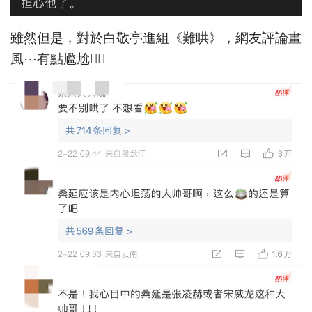
雖然但是，對於白敬亭進組《難哄》，網友評論畫
風⋯有點尷尬👇🏻