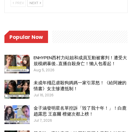
PREV
NEXT
Popular Now
ENHYPEN西村力站姐和成員互動被審判！遭受大
規模網暴後…直播自殺身亡！懶人包看起！
Aug 5, 2026
未成年殘忍虐殺狗媽媽一家引眾怒！《給阿嬤的
情書》女主慘遭抵制！
Jul 16, 2026
金子涵發明星名單控訴「毀了我十年！」！白鹿
趙露思 王嘉爾 檀健次都上榜！
Jul 7, 2026