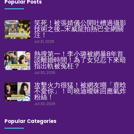
Popular Posts
笑死！被張婧儀公開吐槽過攝影
技術之後…宋威龍拍熱巴全網關
注！
Jul 31, 2026
熱搜第一！李小璐被網暴8年首
談離婚時間！為了女兒忍下來暗
指出軌被冤枉？
Jul 30, 2026
攻擊火力很猛！被網友嘲「鹿晗
不愛你」！司曉迪曖昧回應氣炸
粉絲！
Jul 30, 2026
Popular Categories