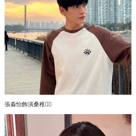
張淼怡飾演桑稚👇🏻