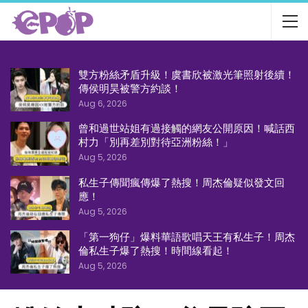
雙方粉絲矛盾升級！虞書欣被激光筆照射後續！
傳侯明昊被警方約談！
Aug 6, 2026
曾和過世站姐有過接觸的網友公開原因！喊話西
村力「別再差別對待亞洲粉絲！」
Aug 5, 2026
私生子傳聞瘋傳爆了熱搜！周杰倫疑似發文回
應！
Aug 5, 2026
「第一狗仔」爆料華語歌唱天王有私生子！周杰
倫私生子爆了熱搜！時間線看起！
Aug 5, 2026