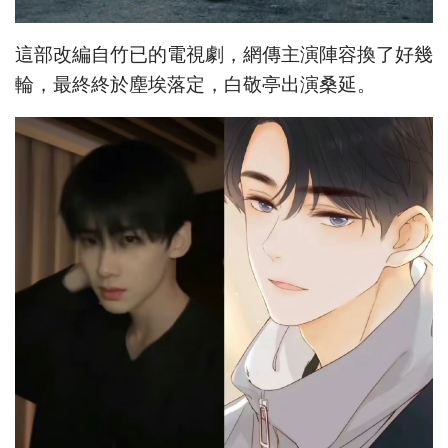
這部改編自竹已的電視劇，網傳主演陣容換了好幾
輪，最終終於塵埃落定，白敬亭出演桑延。