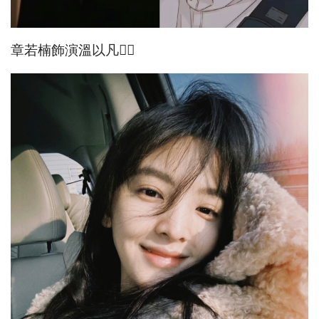
章若楠飾演溫以凡👇🏻