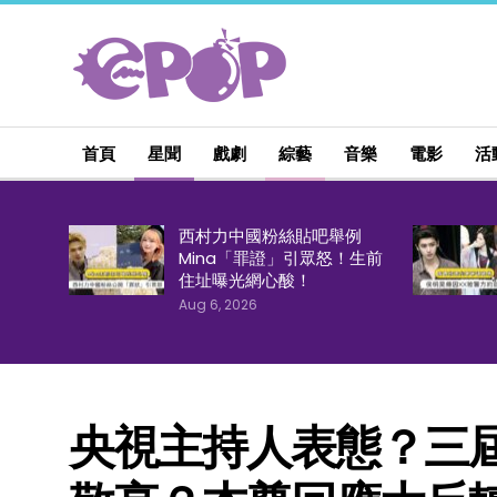
首頁
星聞
戲劇
綜藝
音樂
電影
活
西村力中國粉絲貼吧舉例
Mina「罪證」引眾怒！生前
住址曝光網心酸！
Aug 6, 2026
央視主持人表態？三