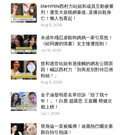
ENHYPEN西村力站姐和成員互動被審
判！遭受大規模網暴後…直播自殺身
亡！懶人包看起！
Aug 5, 2026
未成年殘忍虐殺狗媽媽一家引眾怒！
《給阿嬤的情書》女主慘遭抵制！
Jul 16, 2026
曾和過世站姐有過接觸的網友公開原
因！喊話西村力「別再差別對待亞洲
粉絲！」
Aug 5, 2026
金子涵發明星名單控訴「毀了我十
年！」！白鹿 趙露思 王嘉爾 檀健次
都上榜！
Jul 7, 2026
替身論一直被瘋傳！迪麗熱巴曬全素
顏自拍引熱議！