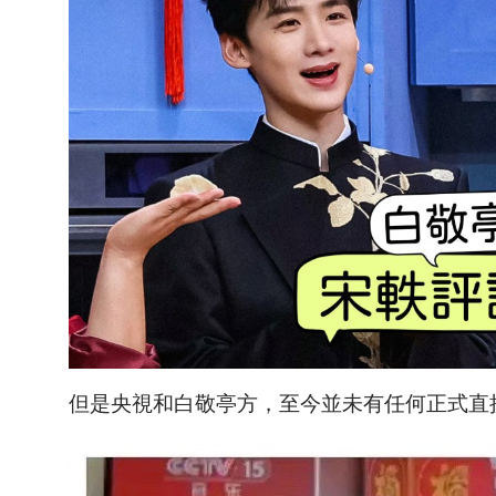
但是央視和白敬亭方，至今並未有任何正式直接