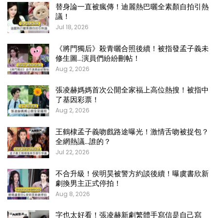
替身論一直被瘋傳！迪麗熱巴曬全素顏自拍引熱
議！
Jul 18, 2026
《將門獨后》殺青曬合照後續！被指發孟子義未
修生圖…演員們紛紛刪帖！
Aug 2, 2026
張凌赫媽媽首次公開全家福上高位熱搜！被指中
了基因彩票！
Aug 2, 2026
王鶴棣孟子義吻戲路途曝光！激情舌吻被捉包？
全網熱議…誰的？
Jul 22, 2026
不合升級！侯明昊被警方約談後續！曝虞書欣新
劇換男主正式停拍！
Aug 8, 2026
字也太好看！張凌赫新劇繁體手寫信是自己寫