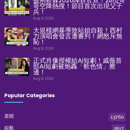
披荊斬棘2026陣容官宣！28位哥
哥空降熱搜！節目首次出現父子
兵！
Aug 9, 2026
大規模網暴導致站姐自殺！西村
力演唱會發言遭審判！網怒斥無
恥！
Aug 8, 2026
正式肖像授權給Ai短劇！戚薇首
部Ai短劇被炮轟「軟色情」擦
邊！
Aug 8, 2026
Popular Categories
星聞
13760
綜藝
2817