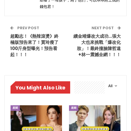
助養了一堆孩子，為了他們，可以乖乖附上我的
錢包君！
PREV POST
NEXT POST
超勵志！《熱辣滾燙》終
續金靖爆改大成功…張大
極版預告來了！賈玲瘦了
大也來挑戰「爆改化
100斤身型曝光！預告看
妝」！最終撞臉陳哲遠
起！！！
+林一震撼全網！！！
All
You Might Also Like
星聞
星聞