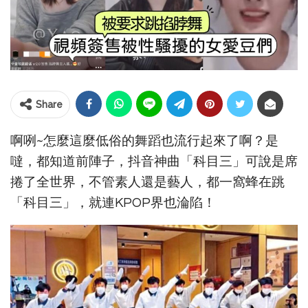
Share
啊咧~怎麼這麼低俗的舞蹈也流行起來了啊？是
噠，都知道前陣子，抖音神曲「科目三」可說是席
捲了全世界，不管素人還是藝人，都一窩蜂在跳
「科目三」，就連KPOP界也淪陷！