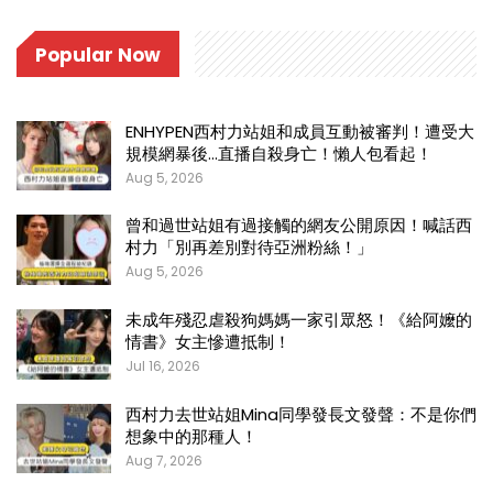
Popular Now
ENHYPEN西村力站姐和成員互動被審判！遭受大
規模網暴後…直播自殺身亡！懶人包看起！
Aug 5, 2026
曾和過世站姐有過接觸的網友公開原因！喊話西
村力「別再差別對待亞洲粉絲！」
Aug 5, 2026
未成年殘忍虐殺狗媽媽一家引眾怒！《給阿嬤的
情書》女主慘遭抵制！
Jul 16, 2026
西村力去世站姐Mina同學發長文發聲：不是你們
想象中的那種人！
Aug 7, 2026