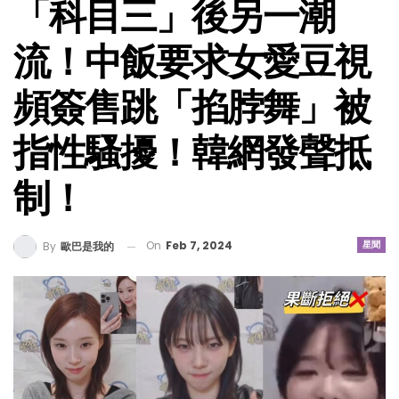
「科目三」後另一潮
流！中飯要求女愛豆視
頻簽售跳「掐脖舞」被
指性騷擾！韓網發聲抵
制！
On
Feb 7, 2024
星聞
By
歐巴是我的