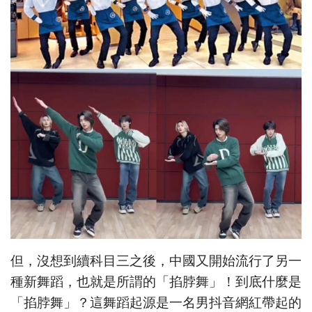
但，沒想到續科目三之後，中國又開始流行了另一
種新舞蹈，也就是所謂的「掐脖舞」！到底什麼是
「掐脖舞」？這舞蹈起源是一名男抖音網紅帶起的