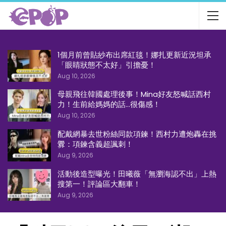
1個月前曾貼紗布出席紅毯！娜扎更新近況坦承
「眼睛狀態不太好」引擔憂！
Aug 10, 2026
母親飛往韓國處理後事！Mina好友怒喊話西村
力！生前給媽媽的話…很傷感！
Aug 10, 2026
配戴網暴去世粉絲同款項鍊！西村力遭炮轟在挑
釁：項鍊含義超諷刺！
Aug 9, 2026
活動後造型曝光！田曦薇「無瀏海認不出」上熱
搜第一！評論區大翻車！
Aug 9, 2026