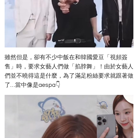
雖然但是，卻有不少中飯在和韓國愛豆「視頻簽
售」時，要求女藝人們做「掐脖舞」！由於女藝人
們並不曉得這是什麼，為了滿足粉絲要求就跟著做
了…當中像是aespa👇