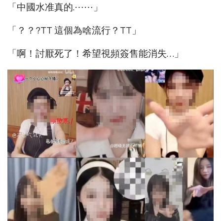
「中國水准真的.⋯⋯」
「？？?TT 這個為啥流行？TT」
「啊！討厭死了！希望視頻簽售能消失…」