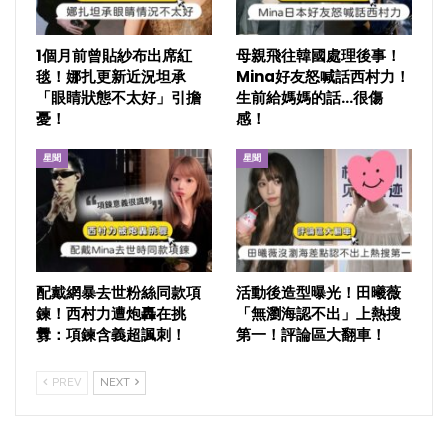
1個月前曾貼紗布出席紅
母親飛往韓國處理後事！
毯！娜扎更新近況坦承
Mina好友怒喊話西村力！
「眼睛狀態不太好」引擔
生前給媽媽的話…很傷
憂！
感！
星聞
星聞
配戴網暴去世粉絲同款項
活動後造型曝光！田曦薇
鍊！西村力遭炮轟在挑
「無瀏海認不出」上熱搜
釁：項鍊含義超諷刺！
第一！評論區大翻車！
PREV
NEXT