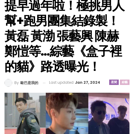
提早過年啦！極挑男人
幫+跑男團集結錄製！
黃磊 黃渤 張藝興 陳赫
鄭愷等…綜藝《盒子裡
的貓》路透曝光！
Last updated
Jan 27, 2024
星聞
綜藝
By
歐巴是我的