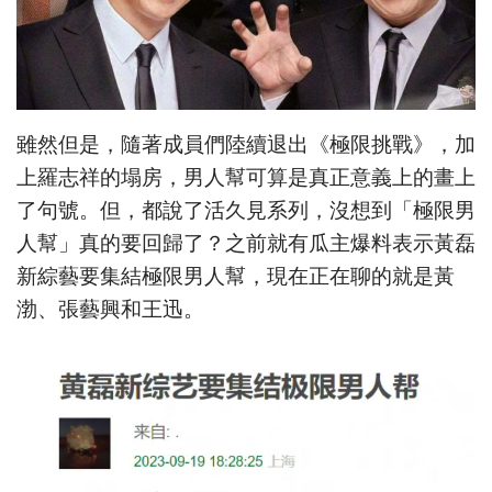
雖然但是，隨著成員們陸續退出《極限挑戰》，加
上羅志祥的塌房，男人幫可算是真正意義上的畫上
了句號。但，都說了活久見系列，沒想到「極限男
人幫」真的要回歸了？之前就有瓜主爆料表示黃磊
新綜藝要集結極限男人幫，現在正在聊的就是黃
渤、張藝興和王迅。