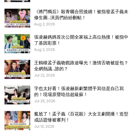
《將門獨后》殺青曬合照後續！被指發孟子義未
修生圖…演員們紛紛刪帖！
Aug 2, 2026
張凌赫媽媽首次公開全家福上高位熱搜！被指中
了基因彩票！
Aug 2, 2026
王鶴棣孟子義吻戲路途曝光！激情舌吻被捉包？
全網熱議…誰的？
Jul 22, 2026
字也太好看！張凌赫新劇繁體手寫信是自己寫
的！現場原聲唸信超級蘇！
Jul 25, 2026
尷尬了！孟子義《百花殺》大女主劇開播！造型
成話題慘被審判！
Jul 10, 2026