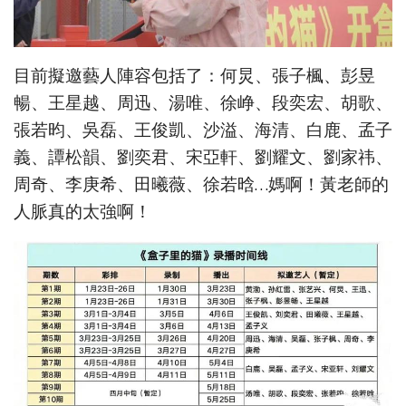
目前擬邀藝人陣容包括了：何炅、張子楓、彭昱
暢、王星越、周迅、湯唯、徐峥、段奕宏、胡歌、
張若昀、吳磊、王俊凱、沙溢、海清、白鹿、孟子
義、譚松韻、劉奕君、宋亞軒、劉耀文、劉家祎、
周奇、李庚希、田曦薇、徐若晗…媽啊！黃老師的
人脈真的太強啊！