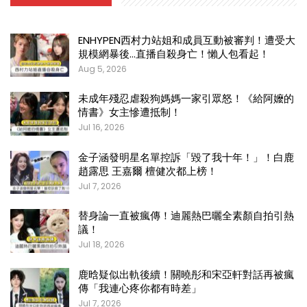
ENHYPEN西村力站姐和成員互動被審判！遭受大
規模網暴後…直播自殺身亡！懶人包看起！
Aug 5, 2026
未成年殘忍虐殺狗媽媽一家引眾怒！《給阿嬤的
情書》女主慘遭抵制！
Jul 16, 2026
金子涵發明星名單控訴「毀了我十年！」！白鹿
趙露思 王嘉爾 檀健次都上榜！
Jul 7, 2026
替身論一直被瘋傳！迪麗熱巴曬全素顏自拍引熱
議！
Jul 18, 2026
鹿晗疑似出軌後續！關曉彤和宋亞軒對話再被瘋
傳「我連心疼你都有時差」
Jul 7, 2026