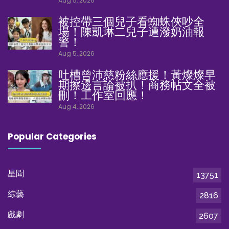
Aug 5, 2026
被控帶三個兒子看蜘蛛俠吵全
場！陳凱琳二兒子遭潑奶油報
警！
Aug 5, 2026
吐槽曾沛慈粉絲應援！黃燦燦早
期擦邊言論被扒！商務帖文全被
刪！工作室回應！
Aug 4, 2026
Popular Categories
星聞
13751
綜藝
2816
戲劇
2607