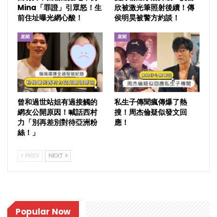
Mina「罪證」引眾怒！生
欣被激光筆照射後續！傳
前住址曝光網心酸！
侯明昊被警方約談！
星聞
星聞
曾和過世站姐有過接觸的
私生子傳聞瘋傳爆了熱
網友公開原因！喊話西村
搜！周杰倫疑似發文回
力「別再差別對待亞洲粉
應！
絲！」
PREV
NEXT
Popular Now