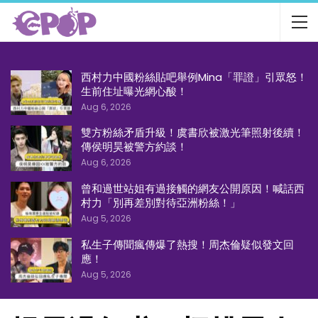
西村力中國粉絲貼吧舉例Mina「罪證」引眾怒！
生前住址曝光網心酸！
Aug 6, 2026
雙方粉絲矛盾升級！虞書欣被激光筆照射後續！
傳侯明昊被警方約談！
Aug 6, 2026
曾和過世站姐有過接觸的網友公開原因！喊話西
村力「別再差別對待亞洲粉絲！」
Aug 5, 2026
私生子傳聞瘋傳爆了熱搜！周杰倫疑似發文回
應！
Aug 5, 2026