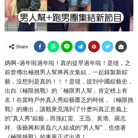
Share
媽啊~過年啦過年啦！真的提早過年啦！是噠，之
前曾傳出極挑男人幫將再次集結，一起錄製新綜
藝，沒想到是真的！！！是噠，提到中國綜藝史，
出自《極限挑戰》的「極限男人幫」肯定榜上有
名！在當時戶外真人秀綜藝匮乏的時候，《極限挑
戰》的播出，讓觀衆見識到了什麽叫真正意義上
的“真人秀”綜藝，而孫紅雷、王迅、黃渤、羅志
祥、張藝興和黃磊六人組成的“男人幫”，也借著
《極限挑戰》的東風正式出道！