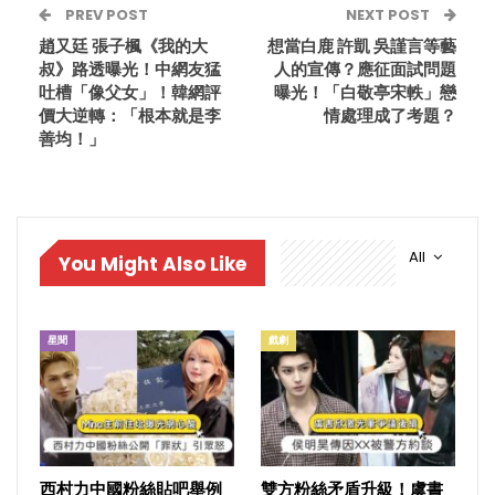
PREV POST
NEXT POST
趙又廷 張子楓《我的大
想當白鹿 許凱 吳謹言等藝
叔》路透曝光！中網友猛
人的宣傳？應征面試問題
吐槽「像父女」！韓網評
曝光！「白敬亭宋軼」戀
價大逆轉：「根本就是李
情處理成了考題？
善均！」
All
You Might Also Like
星聞
戲劇
西村力中國粉絲貼吧舉例
雙方粉絲矛盾升級！虞書