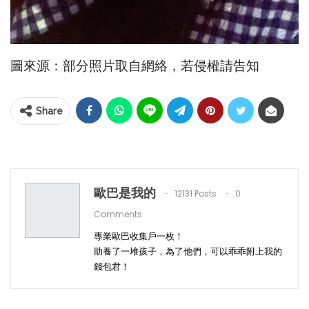
圖來源：部分照片取自網絡，若侵權請告知
Share
歐巴是我的
12131 Posts
0
Comments
專業歐巴收集戶一枚！
助養了一堆孩子，為了他們，可以乖乖附上我的
錢包君！