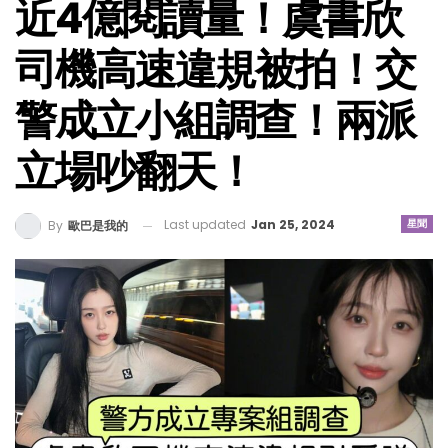
近4億閱讀量！虞書欣
司機高速違規被拍！交
警成立小組調查！兩派
立場吵翻天！
Last updated
Jan 25, 2024
星聞
By
歐巴是我的