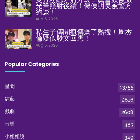
光筆照射後續！傳侯明昊被警方
約談！
Aug 6, 2026
私生子傳聞瘋傳爆了熱搜！周杰
倫疑似發文回應！
Aug 5, 2026
Popular Categories
星聞
13755
綜藝
2816
戲劇
2608
音樂
483
小姐姐說
349