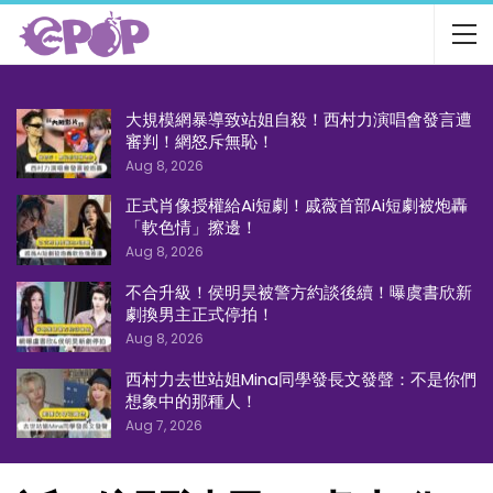
大規模網暴導致站姐自殺！西村力演唱會發言遭
審判！網怒斥無恥！
Aug 8, 2026
正式肖像授權給Ai短劇！戚薇首部Ai短劇被炮轟
「軟色情」擦邊！
Aug 8, 2026
不合升級！侯明昊被警方約談後續！曝虞書欣新
劇換男主正式停拍！
Aug 8, 2026
西村力去世站姐Mina同學發長文發聲：不是你們
想象中的那種人！
Aug 7, 2026