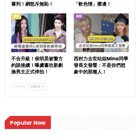
審判！網怒斥無恥！
「軟色情」擦邊！
戲劇
星聞
不合升級！侯明昊被警方
西村力去世站姐Mina同學
約談後續！曝虞書欣新劇
發長文發聲：不是你們想
換男主正式停拍！
象中的那種人！
PREV
NEXT
Popular Now