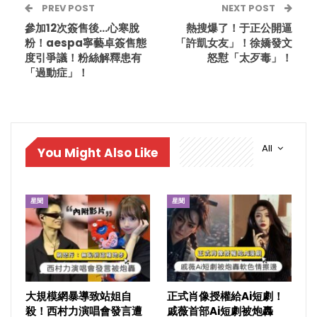
PREV POST
NEXT POST
參加12次簽售後…心寒脫
熱搜爆了！于正公開逼
粉！aespa寧藝卓簽售態
「許凱女友」！徐嬌發文
度引爭議！粉絲解釋患有
怒懟「太歹毒」！
「過動症」！
All
You Might Also Like
星聞
星聞
大規模網暴導致站姐自
正式肖像授權給Ai短劇！
殺！西村力演唱會發言遭
戚薇首部Ai短劇被炮轟