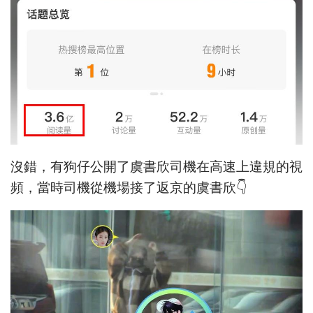
沒錯，有狗仔公開了虞書欣司機在高速上違規的視
頻，當時司機從機場接了返京的虞書欣👇