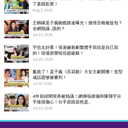
了基因彩票！
Aug 2, 2026
王鶴棣孟子義吻戲路途曝光！激情舌吻被捉包？
全網熱議…誰的？
Jul 22, 2026
字也太好看！張凌赫新劇繁體手寫信是自己寫
的！現場原聲唸信超級蘇！
Jul 25, 2026
尷尬了！孟子義《百花殺》大女主劇開播！造型
成話題慘被審判！
Jul 10, 2026
4年前緋聞突再被熱議！網傳張婧儀和陳飛宇分
手後很傷心！分手原因居然是…
Jul 22, 2026