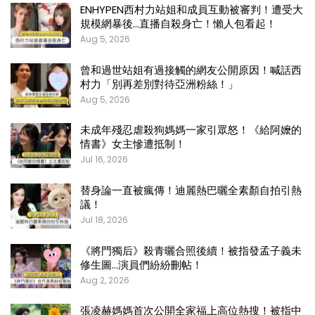
ENHYPEN西村力站姐和成員互動被審判！遭受大
規模網暴後…直播自殺身亡！懶人包看起！
Aug 5, 2026
曾和過世站姐有過接觸的網友公開原因！喊話西
村力「別再差別對待亞洲粉絲！」
Aug 5, 2026
未成年殘忍虐殺狗媽媽一家引眾怒！《給阿嬤的
情書》女主慘遭抵制！
Jul 16, 2026
替身論一直被瘋傳！迪麗熱巴曬全素顏自拍引熱
議！
Jul 18, 2026
《將門獨后》殺青曬合照後續！被指發孟子義未
修生圖…演員們紛紛刪帖！
Aug 2, 2026
張凌赫媽媽首次公開全家福上高位熱搜！被指中