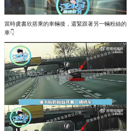
當時虞書欣搭乘的車輛後，還緊跟著另一輛粉絲的
車👇