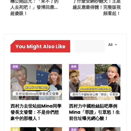
機公開詛咒：「來不了的
了什麼全網吵翻天！王星
人去死吧！」發博回應…
越反應最得體！完整版視
超傻眼！
頻看起！
All
You Might Also Like
星聞
星聞
西村力去世站姐Mina同學
西村力中國粉絲貼吧舉例
發長文發聲：不是你們想
Mina「罪證」引眾怒！生
象中的那種人！
前住址曝光網心酸！
戲劇
星聞