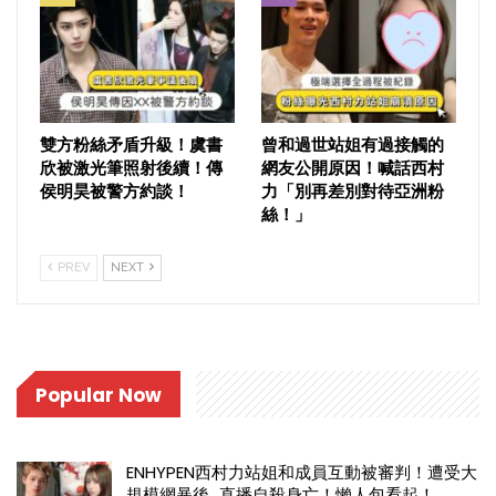
雙方粉絲矛盾升級！虞書
曾和過世站姐有過接觸的
欣被激光筆照射後續！傳
網友公開原因！喊話西村
侯明昊被警方約談！
力「別再差別對待亞洲粉
絲！」
PREV
NEXT
Popular Now
ENHYPEN西村力站姐和成員互動被審判！遭受大
規模網暴後…直播自殺身亡！懶人包看起！