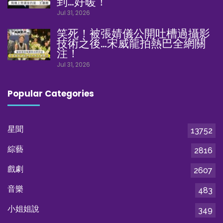
到…好暖！
Jul 31, 2026
笑死！被張婧儀公開吐槽過攝影
技術之後…宋威龍拍熱巴全網關
注！
Jul 31, 2026
Popular Categories
星聞
13752
綜藝
2816
戲劇
2607
音樂
483
小姐姐說
349