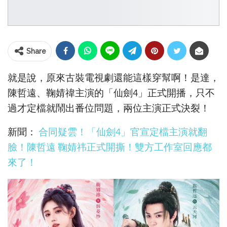
Share
就是說，原來古裝電視劇還能這樣穿幫啊！是達，
陳哲遠、鞠婧禕主演的「仙劍4」正式開播，只不
過才定檔就鬧出番位問題，兩位主演正式決裂！
新聞：
合同疑雲！「仙劍4」官宣定檔主演就翻
臉！陳哲遠 鞠婧祎正式開撕！雙方工作室回應都
來了！