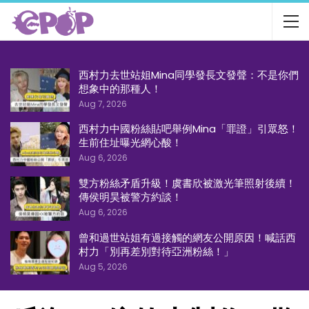
西村力去世站姐Mina同學發長文發聲：不是你們
想象中的那種人！
Aug 7, 2026
西村力中國粉絲貼吧舉例Mina「罪證」引眾怒！
生前住址曝光網心酸！
Aug 6, 2026
雙方粉絲矛盾升級！虞書欣被激光筆照射後續！
傳侯明昊被警方約談！
Aug 6, 2026
曾和過世站姐有過接觸的網友公開原因！喊話西
村力「別再差別對待亞洲粉絲！」
Aug 5, 2026