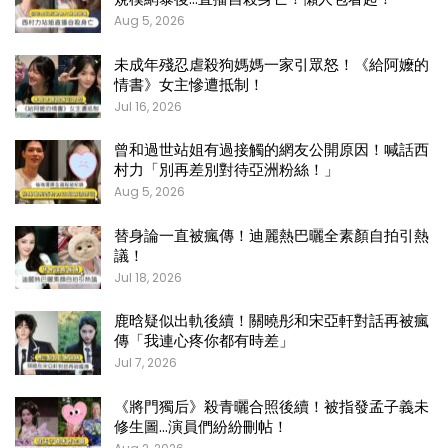
Aug 5, 2026
未成年殘忍虐殺狗媽媽一家引眾怒！《給阿嬤的
情書》女主慘遭抵制！
Jul 16, 2026
曾和過世站姐有過接觸的網友公開原因！喊話西
村力「別再差別對待亞洲粉絲！」
Aug 5, 2026
替身論一直被瘋傳！迪麗熱巴曬全素顏自拍引熱
議！
Jul 18, 2026
鹿晗疑似出軌後續！關曉彤和宋亞軒對話再被瘋
傳「我連心疼你都有時差」
Jul 7, 2026
《將門獨后》殺青曬合照後續！被指發孟子義未
修生圖…演員們紛紛刪帖！