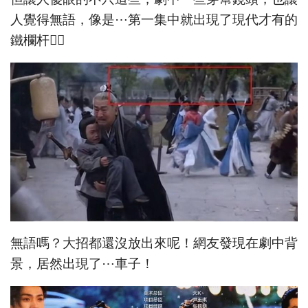
人覺得無語，像是⋯第一集中就出現了現代才有的
鐵欄杆👇🏻
無語嗎？大招都還沒放出來呢！網友發現在劇中背
景，居然出現了⋯車子！