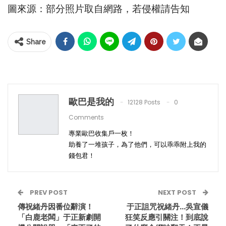
圖來源：部分照片取自網路，若侵權請告知
Share
歐巴是我的
12128 Posts
0
Comments
專業歐巴收集戶一枚！
助養了一堆孩子，為了他們，可以乖乖附上我的
錢包君！
PREV POST
NEXT POST
傳祝緒丹因番位辭演！
于正詛咒祝緒丹…吳宣儀
「白鹿老闆」于正新劇開
狂笑反應引關注！到底說