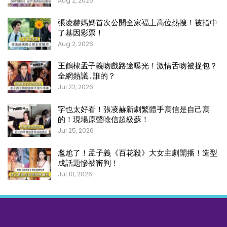
Aug 2, 2026
張凌赫媽媽首次公開全家福上高位熱搜！被指中
了基因彩票！
Aug 2, 2026
王鶴棣孟子義吻戲路途曝光！激情舌吻被捉包？
全網熱議…誰的？
Jul 22, 2026
字也太好看！張凌赫新劇繁體手寫信是自己寫
的！現場原聲唸信超級蘇！
Jul 25, 2026
尷尬了！孟子義《百花殺》大女主劇開播！造型
成話題慘被審判！
Jul 10, 2026