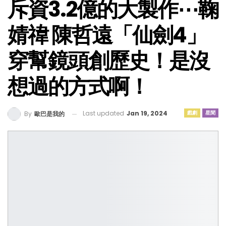
斥資3.2億的大製作⋯鞠
婧禕 陳哲遠「仙劍4」
穿幫鏡頭創歷史！是沒
想過的方式啊！
Last updated
Jan 19, 2024
戲劇
星聞
By
歐巴是我的