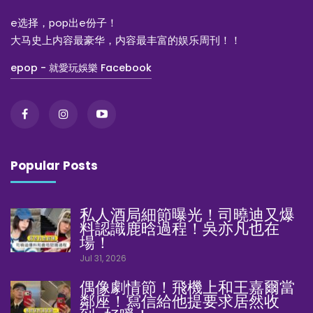
e选择，pop出e份子！
大马史上内容最豪华，内容最丰富的娱乐周刊！！
epop - 就愛玩娛樂 Facebook
Popular Posts
私人酒局細節曝光！司曉迪又爆
料認識鹿晗過程！吳亦凡也在
場！
Jul 31, 2026
偶像劇情節！飛機上和王嘉爾當
鄰座！寫信給他提要求居然收