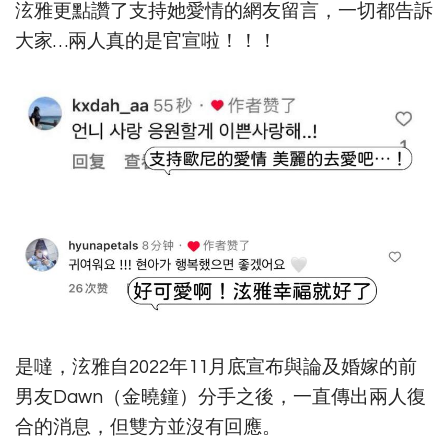
泫雅更點讚了支持她愛情的網友留言，一切都告訴
大家…兩人真的是官宣啦！！！
是噠，泫雅自2022年11月底宣布與論及婚嫁的前
男友Dawn（金曉鐘）分手之後，一直傳出兩人復
合的消息，但雙方並沒有回應。