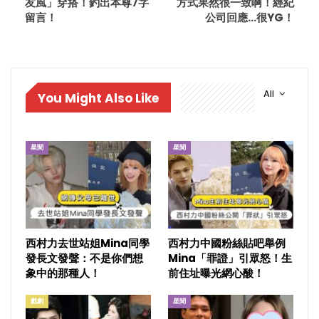
友風」穿搭！釣出本尊7字
方式果然很一致啊！經紀
留言！
公司回應…很YG！
All
You Might Also Like
星聞
星聞
西村力去世站姐Mina同學
西村力中國粉絲貼吧舉例
發長文發聲：不是你們想
Mina「罪證」引眾怒！生
象中的那種人！
前住址曝光網心酸！
戲劇
星聞