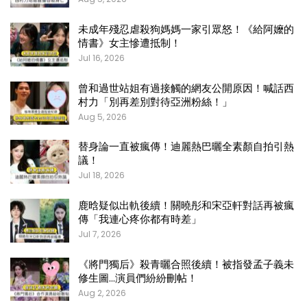
未成年殘忍虐殺狗媽媽一家引眾怒！《給阿嬤的
情書》女主慘遭抵制！
Jul 16, 2026
曾和過世站姐有過接觸的網友公開原因！喊話西
村力「別再差別對待亞洲粉絲！」
Aug 5, 2026
替身論一直被瘋傳！迪麗熱巴曬全素顏自拍引熱
議！
Jul 18, 2026
鹿晗疑似出軌後續！關曉彤和宋亞軒對話再被瘋
傳「我連心疼你都有時差」
Jul 7, 2026
《將門獨后》殺青曬合照後續！被指發孟子義未
修生圖…演員們紛紛刪帖！
Aug 2, 2026