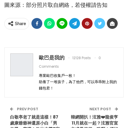
圖來源：部分照片取自網絡，若侵權請告知
Share
歐巴是我的
12128 Posts
0
Comments
專業歐巴收集戶一枚！
助養了一堆孩子，為了他們，可以乖乖附上我的
錢包君！
PREV POST
NEXT POST
白敬亭老了就是這樣！87
韓網開扒！泫雅❤️龍俊亨
歲康爺爺神還原小白「男
11月就在一起？泫雅官宣