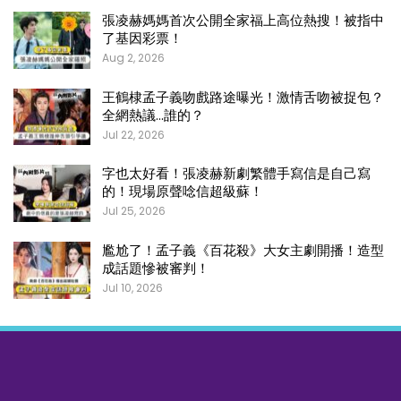
張凌赫媽媽首次公開全家福上高位熱搜！被指中
了基因彩票！
Aug 2, 2026
王鶴棣孟子義吻戲路途曝光！激情舌吻被捉包？
全網熱議…誰的？
Jul 22, 2026
字也太好看！張凌赫新劇繁體手寫信是自己寫
的！現場原聲唸信超級蘇！
Jul 25, 2026
尷尬了！孟子義《百花殺》大女主劇開播！造型
成話題慘被審判！
Jul 10, 2026