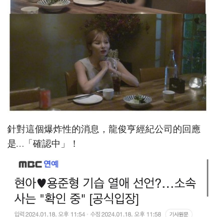
針對這個爆炸性的消息，龍俊亨經紀公司的回應
是…「確認中」！