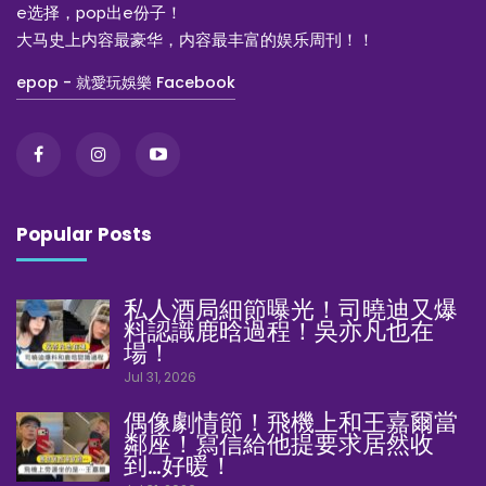
e选择，pop出e份子！
大马史上内容最豪华，内容最丰富的娱乐周刊！！
epop - 就愛玩娛樂 Facebook
Popular Posts
私人酒局細節曝光！司曉迪又爆
料認識鹿晗過程！吳亦凡也在
場！
Jul 31, 2026
偶像劇情節！飛機上和王嘉爾當
鄰座！寫信給他提要求居然收
到…好暖！