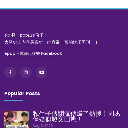
e选择，pop出e份子！
大马史上内容最豪华，内容最丰富的娱乐周刊！！
epop - 就愛玩娛樂 Facebook
Popular Posts
私生子傳聞瘋傳爆了熱搜！周杰
倫疑似發文回應！
Aug 5, 2026