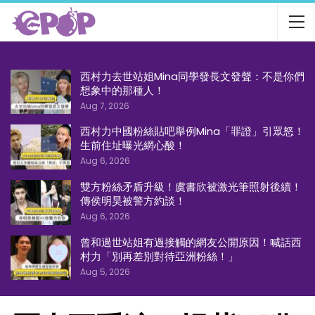
西村力去世站姐Mina同學發長文發聲：不是你們
想象中的那種人！
Aug 7, 2026
西村力中國粉絲貼吧舉例Mina「罪證」引眾怒！
生前住址曝光網心酸！
Aug 6, 2026
雙方粉絲矛盾升級！虞書欣被激光筆照射後續！
傳侯明昊被警方約談！
Aug 6, 2026
曾和過世站姐有過接觸的網友公開原因！喊話西
村力「別再差別對待亞洲粉絲！」
Aug 5, 2026