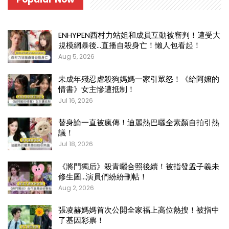
ENHYPEN西村力站姐和成員互動被審判！遭受大
規模網暴後…直播自殺身亡！懶人包看起！
Aug 5, 2026
未成年殘忍虐殺狗媽媽一家引眾怒！《給阿嬤的
情書》女主慘遭抵制！
Jul 16, 2026
替身論一直被瘋傳！迪麗熱巴曬全素顏自拍引熱
議！
Jul 18, 2026
《將門獨后》殺青曬合照後續！被指發孟子義未
修生圖…演員們紛紛刪帖！
Aug 2, 2026
張凌赫媽媽首次公開全家福上高位熱搜！被指中
了基因彩票！