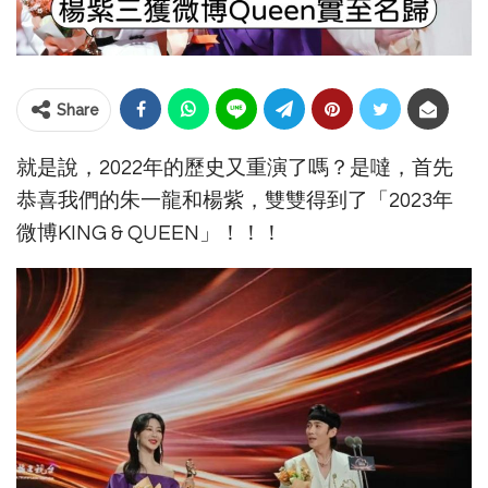
Share
就是說，2022年的歷史又重演了嗎？是噠，首先
恭喜我們的朱一龍和楊紫，雙雙得到了「2023年
微博KING & QUEEN」！！！