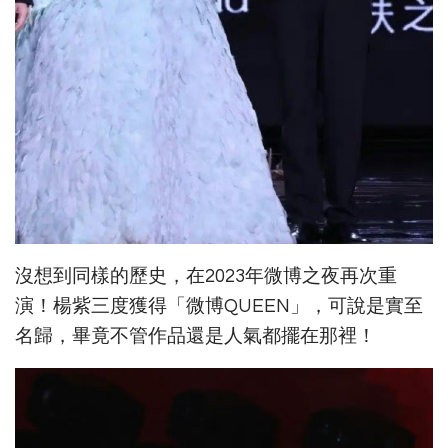
沒想到同樣的歷史，在2023年微博之夜再次重
演！楊紫三度獲得「微博QUEEN」，可說是實至
名歸，畢竟不管作品還是人氣都擺在那裡！