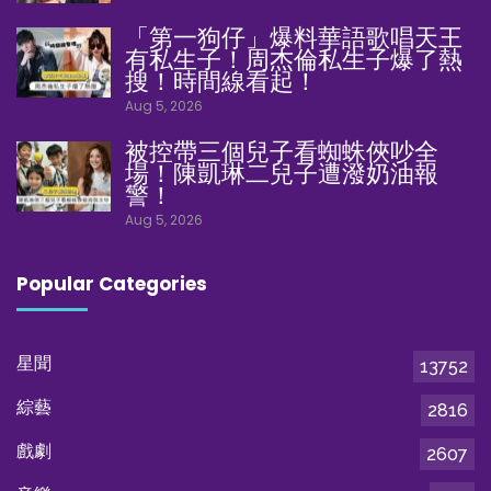
「第一狗仔」爆料華語歌唱天王
有私生子！周杰倫私生子爆了熱
搜！時間線看起！
Aug 5, 2026
被控帶三個兒子看蜘蛛俠吵全
場！陳凱琳二兒子遭潑奶油報
警！
Aug 5, 2026
Popular Categories
星聞
13752
綜藝
2816
戲劇
2607