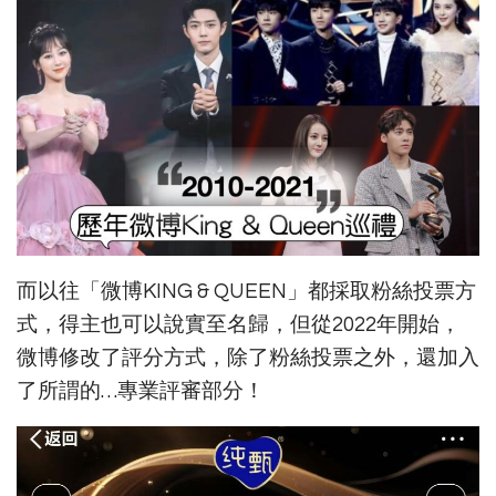
而以往「微博KING & QUEEN」都採取粉絲投票方
式，得主也可以說實至名歸，但從2022年開始，
微博修改了評分方式，除了粉絲投票之外，還加入
了所謂的…專業評審部分！