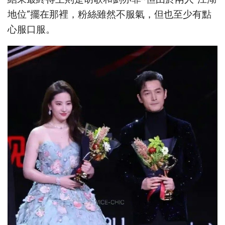
地位”擺在那裡，粉絲雖然不服氣，但也至少有點
心服口服。