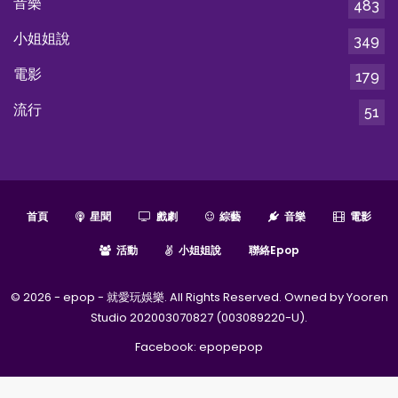
音樂
483
小姐姐說
349
電影
179
流行
51
首頁
星聞
戲劇
綜藝
音樂
電影
活動
小姐姐說
聯絡epop
© 2026 - epop - 就愛玩娛樂. All Rights Reserved. Owned by Yooren
Studio 202003070827 (003089220-U).
Facebook:
epopepop