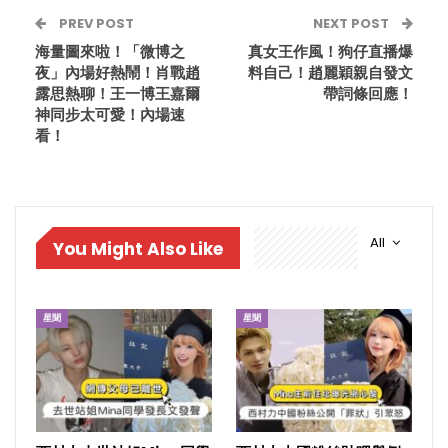
PREV POST
NEXT POST
海量圖來啦！「微博之
真女王作風！狗仔直播爆
夜」內場好熱鬧！肖戰趙
料自己！趙麗穎親自發文
露思熱聊！王一博王嘉爾
帶詞條回應！
神同步太可愛！內場速
看！
All
You Might Also Like
星聞
星聞