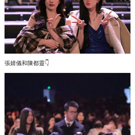
張婧儀和陳都靈👇