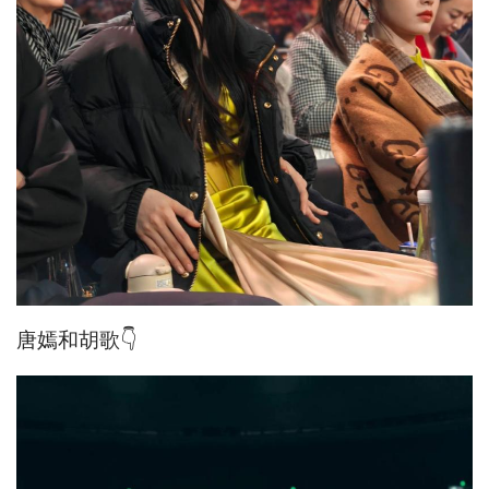
唐嫣和胡歌👇