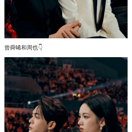
曾舜晞和周也👇