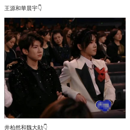
王源和華晨宇👇
井柏然和魏大勛👇