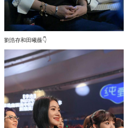
劉浩存和田曦薇👇