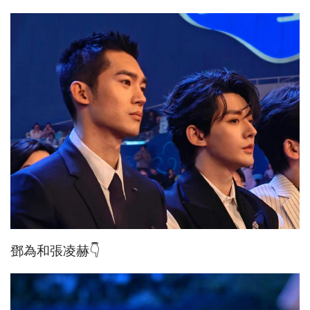
鄧為和張凌赫👇