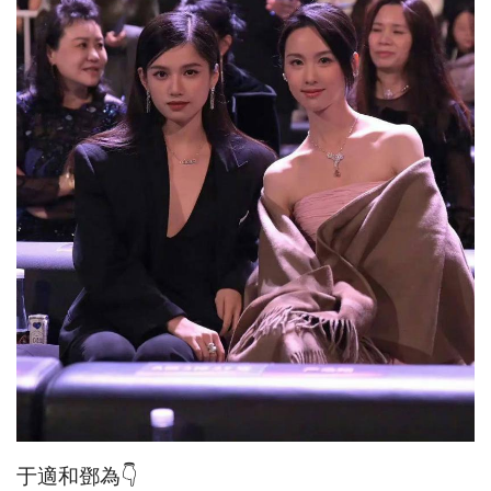
于適和鄧為👇