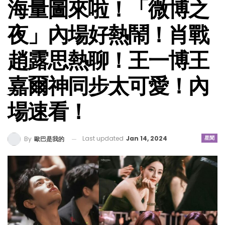
海量圖來啦！「微博之
夜」內場好熱鬧！肖戰
趙露思熱聊！王一博王
嘉爾神同步太可愛！內
場速看！
Last updated
Jan 14, 2024
星聞
By
歐巴是我的