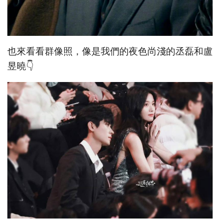
也來看看群像照，像是我們的夜色尚淺的丞磊和盧
昱曉👇