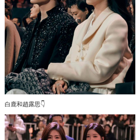
白鹿和趙露思👇