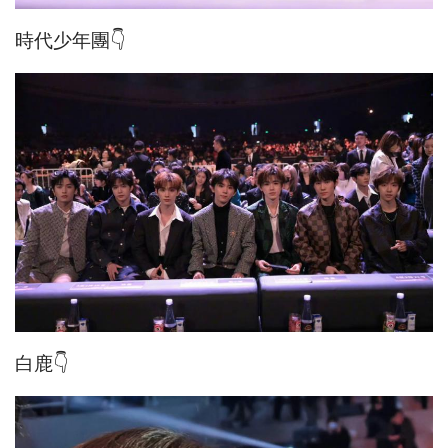
時代少年團👇
白鹿👇