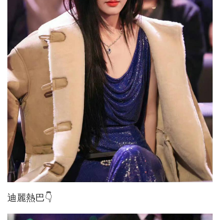
迪麗熱巴👇