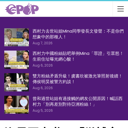
西村力去世站姐Mina同學發長文發聲：不是你們
想象中的那種人！
Aug 7, 2026
西村力中國粉絲貼吧舉例Mina「罪證」引眾怒！
生前住址曝光網心酸！
Aug 6, 2026
雙方粉絲矛盾升級！虞書欣被激光筆照射後續！
傳侯明昊被警方約談！
Aug 6, 2026
曾和過世站姐有過接觸的網友公開原因！喊話西
村力「別再差別對待亞洲粉絲！」
Aug 5, 2026