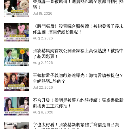
替身論一直被瘋傳！迪麗熱巴曬全素顏自拍引熱
議！
Jul 18, 2026
《將門獨后》殺青曬合照後續！被指發孟子義未
修生圖…演員們紛紛刪帖！
Aug 2, 2026
張凌赫媽媽首次公開全家福上高位熱搜！被指中
了基因彩票！
Aug 2, 2026
王鶴棣孟子義吻戲路途曝光！激情舌吻被捉包？
全網熱議…誰的？
Jul 22, 2026
不合升級！侯明昊被警方約談後續！曝虞書欣新
劇換男主正式停拍！
Aug 8, 2026
字也太好看！張凌赫新劇繁體手寫信是自己寫