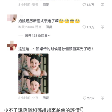
少不了說孫儷和鄧超越來越像的評價👇