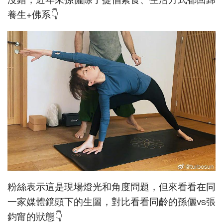
養生+佛系👇
粉絲表示這是現場燈光和角度問題，但來看看在同
一家媒體鏡頭下的生圖，對比看看同齡的孫儷vs張
鈞甯的狀態👇