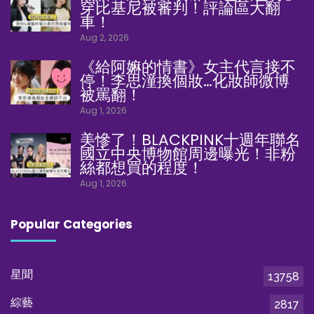
穿比基尼被審判！評論區大翻
車！
Aug 2, 2026
《給阿嫲的情書》女主代言接不
停！李思潼換個妝…化妝師微博
被罵翻！
Aug 1, 2026
美慘了！BLACKPINK十週年聯名
國立中央博物館周邊曝光！非粉
絲都想買的程度！
Aug 1, 2026
Popular Categories
星聞
13758
綜藝
2817