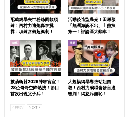
配戴網暴去世粉絲同款項
活動後造型曝光！田曦薇
鍊！西村力遭炮轟在挑
「無瀏海認不出」上熱搜
釁：項鍊含義超諷刺！
第一！評論區大翻車！
綜藝
星聞
披荊斬棘2026陣容官宣！
大規模網暴導致站姐自
28位哥哥空降熱搜！節目
殺！西村力演唱會發言遭
首次出現父子兵！
審判！網怒斥無恥！
PREV
NEXT