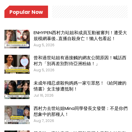
Popular Now
ENHYPEN西村力站姐和成員互動被審判！遭受大
規模網暴後…直播自殺身亡！懶人包看起！
Aug 5, 2026
曾和過世站姐有過接觸的網友公開原因！喊話西
村力「別再差別對待亞洲粉絲！」
Aug 5, 2026
未成年殘忍虐殺狗媽媽一家引眾怒！《給阿嬤的
情書》女主慘遭抵制！
Jul 16, 2026
西村力去世站姐Mina同學發長文發聲：不是你們
想象中的那種人！
Aug 7, 2026