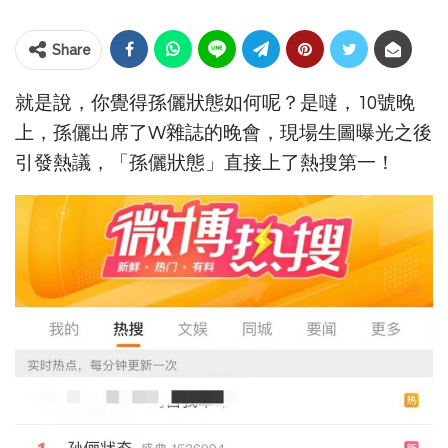
Share
就是說，你覺得孫儷狀態如何呢？是噠，10號晚
上，孫儷出席了W雜誌的晚會，現場生圖曝光之後
引發熱議，「孫儷狀態」直接上了熱搜第一！