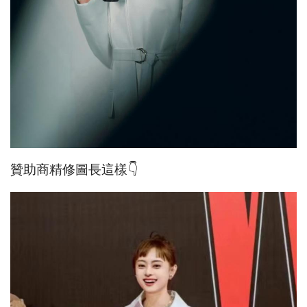
贊助商精修圖長這樣👇