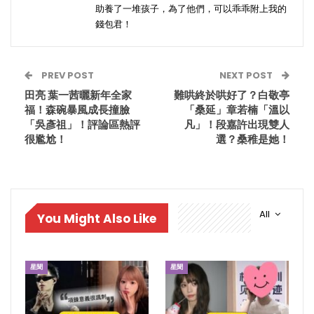
助養了一堆孩子，為了他們，可以乖乖附上我的
錢包君！
PREV POST
NEXT POST
田亮 葉一茜曬新年全家
難哄終於哄好了？白敬亭
福！森碗暴風成長撞臉
「桑延」章若楠「溫以
「吳彥祖」！評論區熱評
凡」！段嘉許出現雙人
很尷尬！
選？桑稚是她！
All
You Might Also Like
星聞
星聞