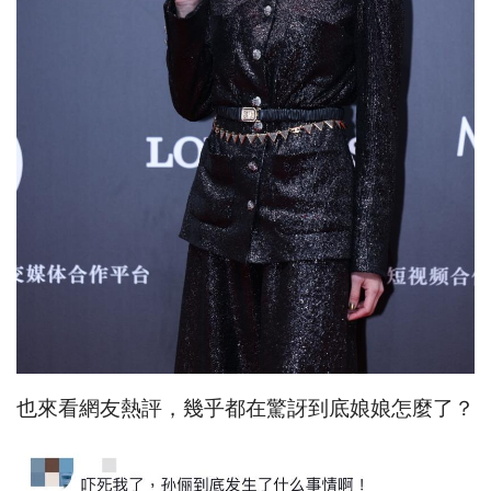
也來看網友熱評，幾乎都在驚訝到底娘娘怎麼了？