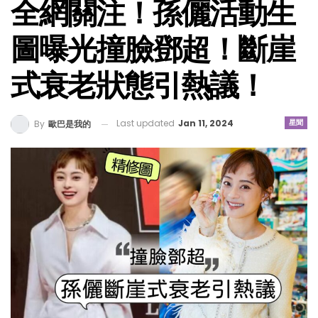
全網關注！孫儷活動生
圖曝光撞臉鄧超！斷崖
式衰老狀態引熱議！
Last updated
Jan 11, 2024
星聞
By
歐巴是我的