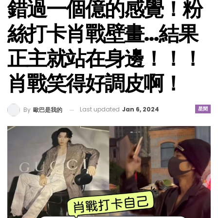
錯過一個億的感覺！粉
絲打卡肖戰壁畫…結果
正主就站在身邊！！！
肖戰笑得好調皮啊！
Last updated
Jan 6, 2024
星聞
By
歐巴是我的