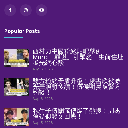
Popular Posts
西村力中國粉絲貼吧舉例
Mina「罪證」引眾怒！生前住址
曝光網心酸！
Aug 6, 2026
雙方粉絲矛盾升級！虞書欣被激
光筆照射後續！傳侯明昊被警方
約談！
Aug 6, 2026
私生子傳聞瘋傳爆了熱搜！周杰
倫疑似發文回應！
Aug 5, 2026