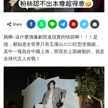
Share
媽啊~這什麼偶像劇照進現實的情節啊！！！是
噠，都知道全世界只有五塊GUCCI巨型塗鴉牆，
其中一塊就在中國上海，而現在上面繪製的，就是
全球代言人肖戰！