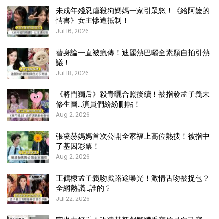
未成年殘忍虐殺狗媽媽一家引眾怒！《給阿嬤的
情書》女主慘遭抵制！
Jul 16, 2026
替身論一直被瘋傳！迪麗熱巴曬全素顏自拍引熱
議！
Jul 18, 2026
《將門獨后》殺青曬合照後續！被指發孟子義未
修生圖…演員們紛紛刪帖！
Aug 2, 2026
張凌赫媽媽首次公開全家福上高位熱搜！被指中
了基因彩票！
Aug 2, 2026
王鶴棣孟子義吻戲路途曝光！激情舌吻被捉包？
全網熱議…誰的？
Jul 22, 2026