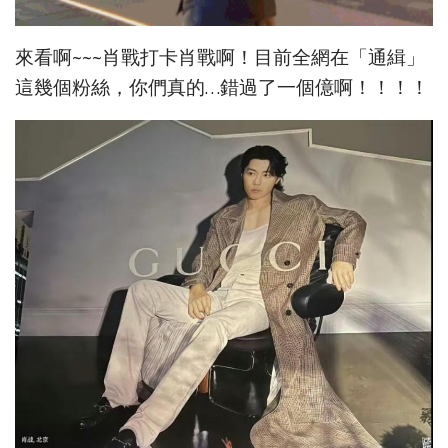
來看啊~~~肖戰打卡肖戰啊！目前全網在「通緝」
這幾個粉絲，你們真的…錯過了一個億啊！！！！