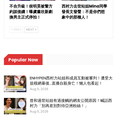
不合升級！侯明昊被警方
西村力去世站姐Mina同學
約談後續！曝虞書欣新劇
發長文發聲：不是你們想
換男主正式停拍！
象中的那種人！
PREV
NEXT
Popular Now
ENHYPEN西村力站姐和成員互動被審判！遭受大
規模網暴後…直播自殺身亡！懶人包看起！
Aug 5, 2026
曾和過世站姐有過接觸的網友公開原因！喊話西
村力「別再差別對待亞洲粉絲！」
Aug 5, 2026