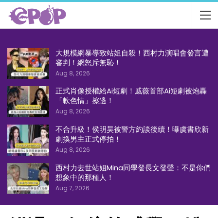
大規模網暴導致站姐自殺！西村力演唱會發言遭
審判！網怒斥無恥！
Aug 8, 2026
正式肖像授權給Ai短劇！戚薇首部Ai短劇被炮轟
「軟色情」擦邊！
Aug 8, 2026
不合升級！侯明昊被警方約談後續！曝虞書欣新
劇換男主正式停拍！
Aug 8, 2026
西村力去世站姐Mina同學發長文發聲：不是你們
想象中的那種人！
Aug 7, 2026