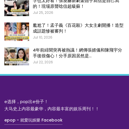
字也太好看！張凌赫新劇繁體手寫信是自己寫
的！現場原聲唸信超級蘇！
Jul 25, 2026
尷尬了！孟子義《百花殺》大女主劇開播！造型
成話題慘被審判！
Jul 10, 2026
4年前緋聞突再被熱議！網傳張婧儀和陳飛宇分
手後很傷心！分手原因居然是…
Jul 22, 2026
e选择，pop出e份子！
大马史上内容最豪华，内容最丰富的娱乐周刊！！
epop - 就愛玩娛樂 Facebook