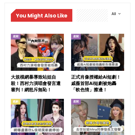
All
You Might Also Like
星聞
星聞
大規模網暴導致站姐自
正式肖像授權給Ai短劇！
殺！西村力演唱會發言遭
戚薇首部Ai短劇被炮轟
審判！網怒斥無恥！
「軟色情」擦邊！
戲劇
星聞