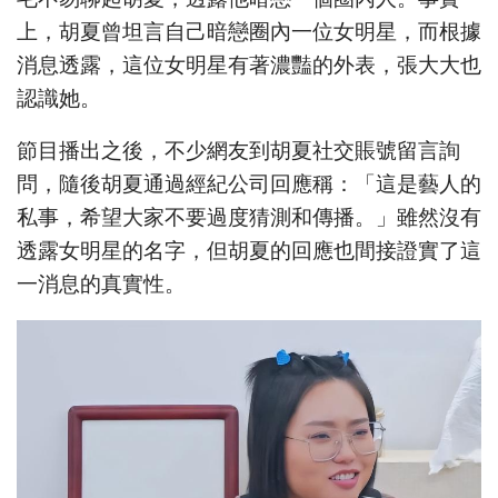
上，胡夏曾坦言自己暗戀圈內一位女明星，而根據
消息透露，這位女明星有著濃豔的外表，張大大也
認識她。
節目播出之後，不少網友到胡夏社交賬號留言詢
問，隨後胡夏通過經紀公司回應稱：「這是藝人的
私事，希望大家不要過度猜測和傳播。」雖然沒有
透露女明星的名字，但胡夏的回應也間接證實了這
一消息的真實性。