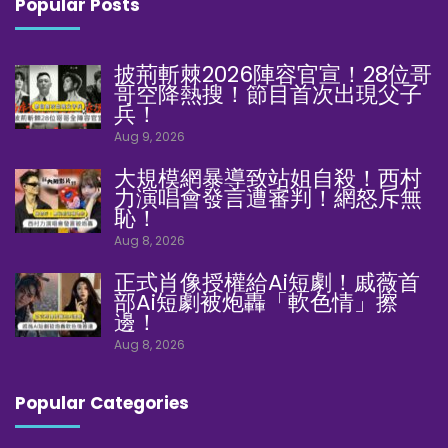
Popular Posts
披荊斬棘2026陣容官宣！28位哥
哥空降熱搜！節目首次出現父子
兵！
Aug 9, 2026
大規模網暴導致站姐自殺！西村
力演唱會發言遭審判！網怒斥無
恥！
Aug 8, 2026
正式肖像授權給Ai短劇！戚薇首
部Ai短劇被炮轟「軟色情」擦
邊！
Aug 8, 2026
Popular Categories