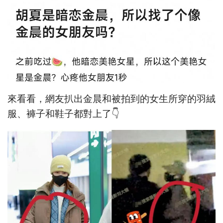
來看看，網友扒出金晨和被拍到的女生所穿的羽絨
服、褲子和鞋子都對上了👇