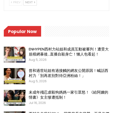
PREV
NEXT
Popular Now
ENHYPEN西村力站姐和成員互動被審判！遭受大
規模網暴後…直播自殺身亡！懶人包看起！
Aug 5, 2026
曾和過世站姐有過接觸的網友公開原因！喊話西
村力「別再差別對待亞洲粉絲！」
Aug 5, 2026
未成年殘忍虐殺狗媽媽一家引眾怒！《給阿嬤的
情書》女主慘遭抵制！
Jul 16, 2026