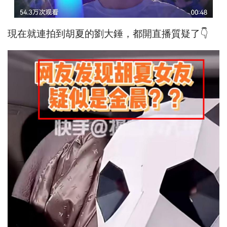
現在就連拍到胡夏的劉大錘，都開直播質疑了👇