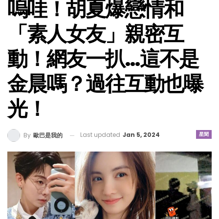
嗚哇！胡夏爆戀情和
「素人女友」親密互
動！網友一扒…這不是
金晨嗎？過往互動也曝
光！
Last updated
Jan 5, 2024
星聞
By
歐巴是我的