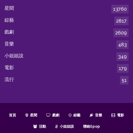
星聞
13760
綜藝
2817
戲劇
2609
音樂
483
小姐姐說
349
電影
179
流行
51
首頁
星聞
戲劇
綜藝
音樂
電影
活動
小姐姐說
聯絡epop