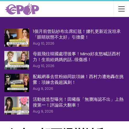
1個月前曾貼紗布出席紅毯！娜扎更新近況坦承
「眼睛狀態不太好」引擔憂！
Aug 10, 2026
母親飛往韓國處理後事！Mina好友怒喊話西村
力！生前給媽媽的話…很傷感！
Aug 10, 2026
配戴網暴去世粉絲同款項鍊！西村力遭炮轟在挑
釁：項鍊含義超諷刺！
Aug 9, 2026
活動後造型曝光！田曦薇「無瀏海認不出」上熱
搜第一！評論區大翻車！
Aug 9, 2026