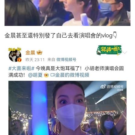
金晨甚至還特別發了自己去看演唱會的vlog👇