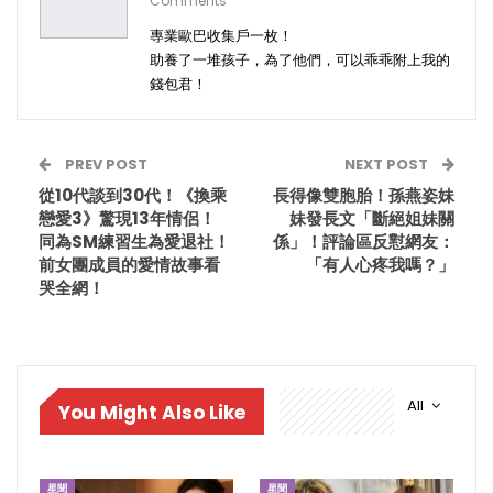
Comments
專業歐巴收集戶一枚！
助養了一堆孩子，為了他們，可以乖乖附上我的
錢包君！
PREV POST
NEXT POST
從10代談到30代！《換乘
長得像雙胞胎！孫燕姿妹
戀愛3》驚現13年情侶！
妹發長文「斷絕姐妹關
同為SM練習生為愛退社！
係」！評論區反懟網友：
前女團成員的愛情故事看
「有人心疼我嗎？」
哭全網！
All
You Might Also Like
星聞
星聞