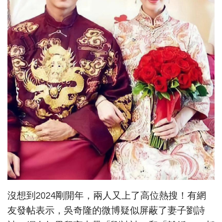
沒想到2024剛開年，兩人又上了高位熱搜！有網
友發帖表示，吳奇隆的微博疑似屏蔽了妻子劉詩