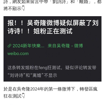
詩，網友如果留言中帶「劉詩詩」和「離婚」，都
將不顯示👇
於是在吳奇隆2024年的第一條微博下，轉發區瘋
狂在測試👇