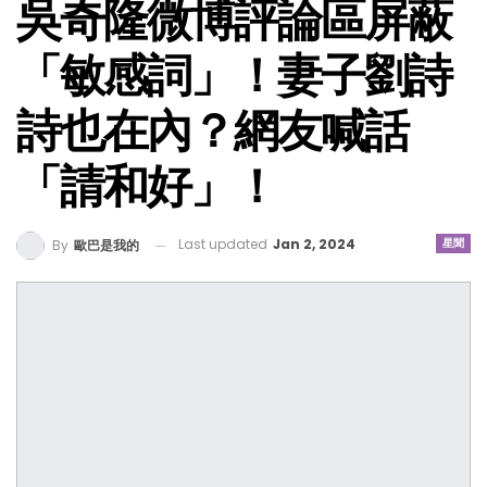
吳奇隆微博評論區屏蔽
「敏感詞」！妻子劉詩
詩也在內？網友喊話
「請和好」！
Last updated
Jan 2, 2024
星聞
By
歐巴是我的