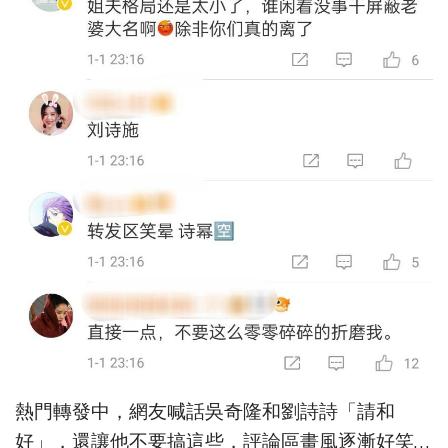
熱門轉發中，網友喊話吳奇隆和劉詩詩「請和
好」，還讓他不要搞這些，評論區畫風逐漸好笑…