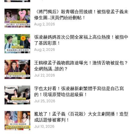
《將門獨后》殺青曬合照後續！被指發孟子義未
修生圖…演員們紛紛刪帖！
Aug 2, 2026
張凌赫媽媽首次公開全家福上高位熱搜！被指中
了基因彩票！
Aug 2, 2026
王鶴棣孟子義吻戲路途曝光！激情舌吻被捉包？
全網熱議…誰的？
Jul 22, 2026
字也太好看！張凌赫新劇繁體手寫信是自己寫
的！現場原聲唸信超級蘇！
Jul 25, 2026
尷尬了！孟子義《百花殺》大女主劇開播！造型
成話題慘被審判！
Jul 10, 2026