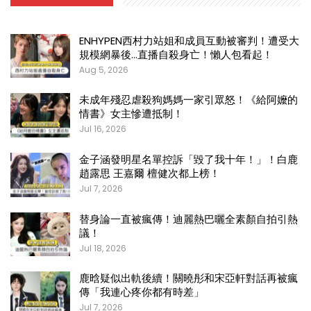
ENHYPEN西村力站姐和成員互動被審判！遭受大
規模網暴後…直播自殺身亡！懶人包看起！
Aug 5, 2026
未成年殘忍虐殺狗媽媽一家引眾怒！《給阿嬤的
情書》女主慘遭抵制！
Jul 16, 2026
金子涵發明星名單控訴「毀了我十年！」！白鹿
趙露思 王嘉爾 檀健次都上榜！
Jul 7, 2026
替身論一直被瘋傳！迪麗熱巴曬全素顏自拍引熱
議！
Jul 18, 2026
鹿晗疑似出軌後續！關曉彤和宋亞軒對話再被瘋
傳「我連心疼你都有時差」
Jul 7, 2026