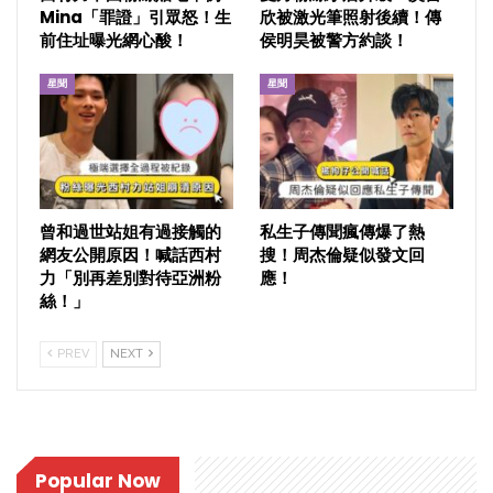
Mina「罪證」引眾怒！生
欣被激光筆照射後續！傳
前住址曝光網心酸！
侯明昊被警方約談！
星聞
星聞
曾和過世站姐有過接觸的
私生子傳聞瘋傳爆了熱
網友公開原因！喊話西村
搜！周杰倫疑似發文回
力「別再差別對待亞洲粉
應！
絲！」
PREV
NEXT
Popular Now