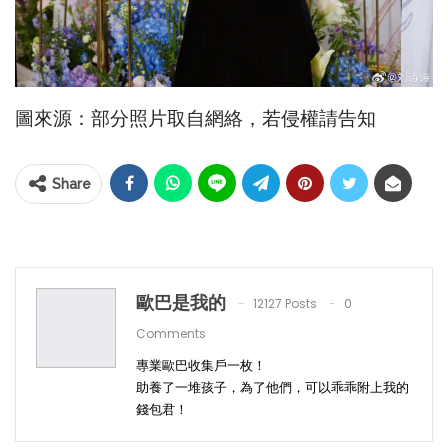
圖來源：部分照片取自網絡，若侵權請告知
Share
歐巴是我的
12127 Posts
0
Comments
專業歐巴收集戶一枚！
助養了一堆孩子，為了他們，可以乖乖附上我的
錢包君！