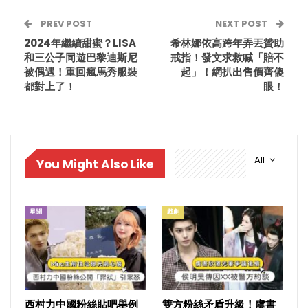
PREV POST
NEXT POST
2024年繼續甜蜜？LISA
希林娜依高跨年弄丟贊助
和三公子同遊巴黎迪斯尼
戒指！發文求救喊「賠不
被偶遇！重回瘋馬秀服裝
起」！網扒出售價齊傻
都對上了！
眼！
All
You Might Also Like
星聞
戲劇
西村力中國粉絲貼吧舉例
雙方粉絲矛盾升級！虞書