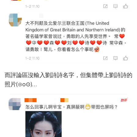
而評論區沒輸入劉詩詩名字，但集體帶上劉詩詩的
照片(⊙o⊙)…