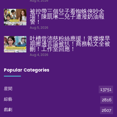
Aug 5, 2026
被控帶三個兒子看蜘蛛俠吵全
場！陳凱琳二兒子遭潑奶油報
警！
Aug 5, 2026
吐槽曾沛慈粉絲應援！黃燦燦早
期擦邊言論被扒！商務帖文全被
刪！工作室回應！
Aug 4, 2026
Popular Categories
星聞
13751
綜藝
2816
戲劇
2607