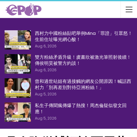
西村力中國粉絲貼吧舉例Mina「罪證」引眾怒！
生前住址曝光網心酸！
Aug 6, 2026
雙方粉絲矛盾升級！虞書欣被激光筆照射後續！
傳侯明昊被警方約談！
Aug 6, 2026
曾和過世站姐有過接觸的網友公開原因！喊話西
村力「別再差別對待亞洲粉絲！」
Aug 5, 2026
私生子傳聞瘋傳爆了熱搜！周杰倫疑似發文回
應！
Aug 5, 2026