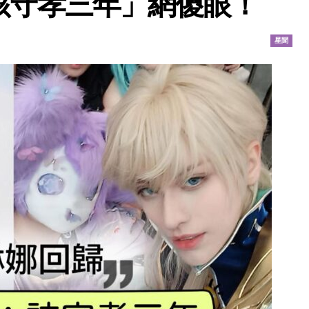
該守孝三年」網傻眼！
星聞