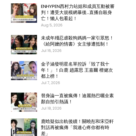
ENHYPEN西村力站姐和成員互動被審
判！遭受大規模網暴後…直播自殺身
亡！懶人包看起！
Aug 5, 2026
未成年殘忍虐殺狗媽媽一家引眾怒！
《給阿嬤的情書》女主慘遭抵制！
Jul 16, 2026
金子涵發明星名單控訴「毀了我十
年！」！白鹿 趙露思 王嘉爾 檀健次
都上榜！
Jul 7, 2026
替身論一直被瘋傳！迪麗熱巴曬全素
顏自拍引熱議！
Jul 18, 2026
鹿晗疑似出軌後續！關曉彤和宋亞軒
對話再被瘋傳「我連心疼你都有時
差」