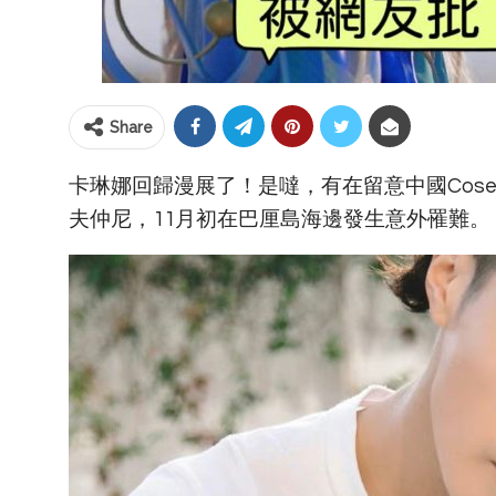
Share
卡琳娜回歸漫展了！是噠，有在留意中國Cos
夫仲尼，11月初在巴厘島海邊發生意外罹難。