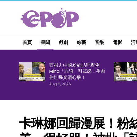
首頁
星聞
戲劇
綜藝
音樂
電影
活
西村力中國粉絲貼吧舉例
Mina「罪證」引眾怒！生前
住址曝光網心酸！
Aug 6, 2026
卡琳娜回歸漫展！粉