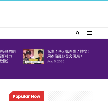
過接觸的網
私生子傳聞瘋傳爆了熱搜！
話西村力
周杰倫疑似發文回應！
亞洲粉
Aug 5, 2026
Popular Now