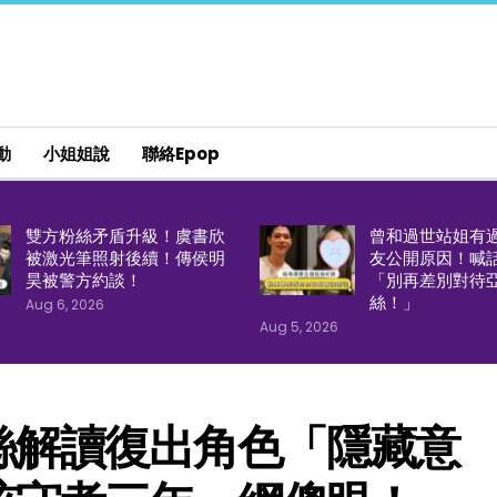
動
小姐姐說
聯絡epop
雙方粉絲矛盾升級！虞書欣
曾和過世站姐有
被激光筆照射後續！傳侯明
友公開原因！喊
昊被警方約談！
「別再差別對待
絲！」
Aug 6, 2026
Aug 5, 2026
絲解讀復出角色「隱藏意