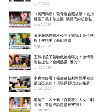
Jul 7, 2026
《將門獨后》殺青曬合照後續！被指
發孟子義未修生圖…演員們紛紛刪帖！
Aug 2, 2026
張凌赫媽媽首次公開全家福上高位熱
搜！被指中了基因彩票！
Aug 2, 2026
王鶴棣孟子義吻戲路途曝光！激情舌
吻被捉包？全網熱議…誰的？
Jul 22, 2026
字也太好看！張凌赫新劇繁體手寫信
是自己寫的！現場原聲唸信超級蘇！
Jul 25, 2026
尷尬了！孟子義《百花殺》大女主劇
開播！造型成話題慘被審判！
Jul 10, 2026