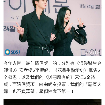
今年入圍「最佳情侶獎」的，分別有《浪漫醫生金
師傅3》安孝燮&李聖經、《花書生熱愛史》厲雲&
辛叡恩，以及我們的《與惡魔有約》宋江&金裕
貞，而這個獎項一向由網友投票，我們的「惡魔夫
婦」也不負眾望，壓倒性奪下第一！