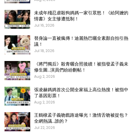
未成年殘忍虐殺狗媽媽一家引眾怒！《給阿嬤的
情書》女主慘遭抵制！
Jul 16, 2026
替身論一直被瘋傳！迪麗熱巴曬全素顏自拍引熱
議！
Jul 18, 2026
《將門獨后》殺青曬合照後續！被指發孟子義未
修生圖…演員們紛紛刪帖！
Aug 2, 2026
張凌赫媽媽首次公開全家福上高位熱搜！被指中
了基因彩票！
Aug 2, 2026
王鶴棣孟子義吻戲路途曝光！激情舌吻被捉包？
全網熱議…誰的？
Jul 22, 2026