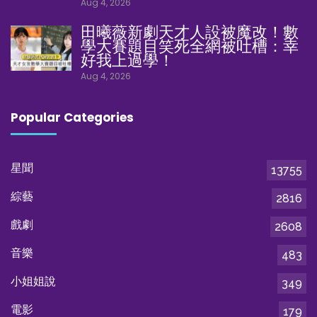
Aug 4, 2026
田曦薇新劇天才人設被魔改！數
學大賽題目笑死全網被吐槽：幸
好我上過學！
Aug 4, 2026
Popular Categories
星聞
13755
綜藝
2816
戲劇
2608
音樂
483
小姐姐說
349
電影
179