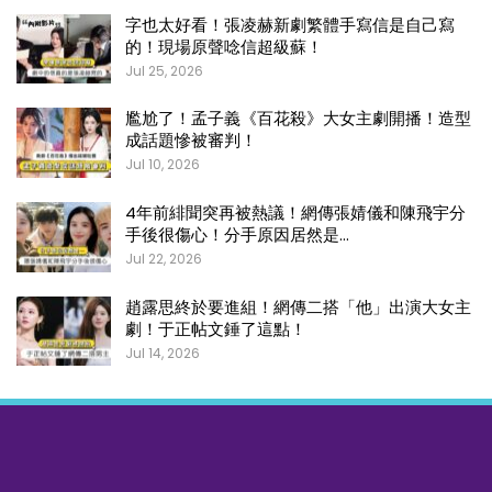
字也太好看！張凌赫新劇繁體手寫信是自己寫
的！現場原聲唸信超級蘇！
Jul 25, 2026
尷尬了！孟子義《百花殺》大女主劇開播！造型
成話題慘被審判！
Jul 10, 2026
4年前緋聞突再被熱議！網傳張婧儀和陳飛宇分
手後很傷心！分手原因居然是…
Jul 22, 2026
趙露思終於要進組！網傳二搭「他」出演大女主
劇！于正帖文錘了這點！
Jul 14, 2026