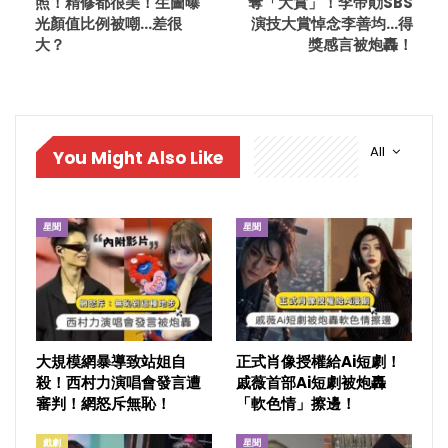
照！精修都很美！生圖曝
奪「大賞」！李帝勛SBS
光顏值比例被嘲…差很
演技大賞悼念李善均…得
大？
獎感言被炮轟！
All
You Might Also Like
星聞
星聞
大規模網暴導致站姐自
正式肖像授權給Ai短劇！
殺！西村力演唱會發言遭
戚薇首部Ai短劇被炮轟
審判！網怒斥無恥！
「軟色情」擦邊！
戲劇
星聞