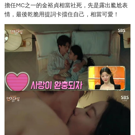
擔任MC之一的金裕貞相當社死，先是露出尷尬表
情，最後乾脆用提詞卡擋住自己，相當可愛！