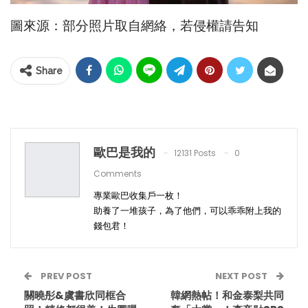
圖來源：部分照片取自網絡，若侵權請告知
Share
歐巴是我的
12131 Posts
0
Comments
專業歐巴收集戶一枚！
助養了一堆孩子，為了他們，可以乖乖附上我的
錢包君！
PREV POST
NEXT POST
關曉彤&虞書欣同框合
韓網熱帖！和金泰梨共同