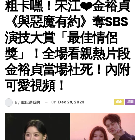
粗卡嘿！宋江❤️金裕貞
《與惡魔有約》奪SBS
演技大賞「最佳情侶
獎」！全場看親熱片段
金裕貞當場社死！內附
可愛視頻！
On
Dec 29, 2023
戲劇
星聞
By
歐巴是我的