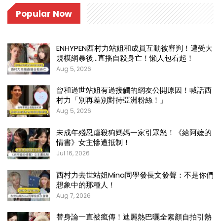
Popular Now
ENHYPEN西村力站姐和成員互動被審判！遭受大
規模網暴後…直播自殺身亡！懶人包看起！
Aug 5, 2026
曾和過世站姐有過接觸的網友公開原因！喊話西
村力「別再差別對待亞洲粉絲！」
Aug 5, 2026
未成年殘忍虐殺狗媽媽一家引眾怒！《給阿嬤的
情書》女主慘遭抵制！
Jul 16, 2026
西村力去世站姐Mina同學發長文發聲：不是你們
想象中的那種人！
Aug 7, 2026
替身論一直被瘋傳！迪麗熱巴曬全素顏自拍引熱