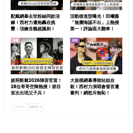
配戴網暴去世粉絲同款項
活動後造型曝光！田曦薇
鍊！西村力遭炮轟在挑
「無瀏海認不出」上熱搜
釁：項鍊含義超諷刺！
第一！評論區大翻車！
綜藝
星聞
披荊斬棘2026陣容官宣！
大規模網暴導致站姐自
28位哥哥空降熱搜！節目
殺！西村力演唱會發言遭
首次出現父子兵！
審判！網怒斥無恥！
PREV
NEXT