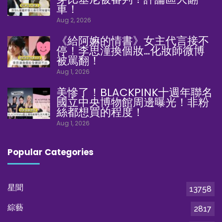
車！
Aug 2, 2026
《給阿嫲的情書》女主代言接不
停！李思潼換個妝…化妝師微博
被罵翻！
Aug 1, 2026
美慘了！BLACKPINK十週年聯名
國立中央博物館周邊曝光！非粉
絲都想買的程度！
Aug 1, 2026
Popular Categories
星聞
13758
綜藝
2817