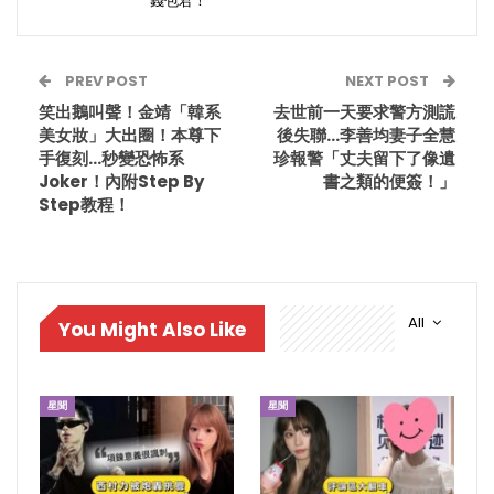
錢包君！
PREV POST
NEXT POST
笑出鵝叫聲！金靖「韓系
去世前一天要求警方測謊
美女妝」大出圈！本尊下
後失聯…李善均妻子全慧
手復刻…秒變恐怖系
珍報警「丈夫留下了像遺
Joker！內附Step By
書之類的便簽！」
Step教程！
All
You Might Also Like
星聞
星聞