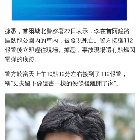
據悉，首爾城北警察署27日表示，李在首爾鐘路
區臥龍公園內的車內，被發現死亡。警方接獲112
報警後立即趕往現場。據悉，事故現場還有點燃閃
電彈的痕跡。
警方於當天上午10點12分左右接到了112報警，
稱“丈夫留下像遺書一樣的便條後離開了家”。