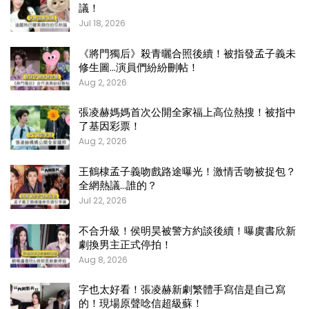
議！
Jul 18, 2026
《將門獨后》殺青曬合照後續！被指發孟子義未
修生圖…演員們紛紛刪帖！
Aug 2, 2026
張凌赫媽媽首次公開全家福上高位熱搜！被指中
了基因彩票！
Aug 2, 2026
王鶴棣孟子義吻戲路途曝光！激情舌吻被捉包？
全網熱議…誰的？
Jul 22, 2026
不合升級！侯明昊被警方約談後續！曝虞書欣新
劇換男主正式停拍！
Aug 8, 2026
字也太好看！張凌赫新劇繁體手寫信是自己寫
的！現場原聲唸信超級蘇！