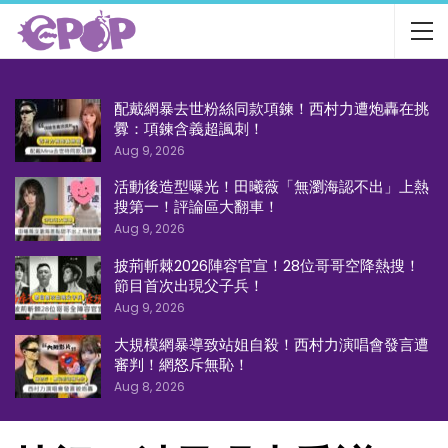
配戴網暴去世粉絲同款項鍊！西村力遭炮轟在挑
釁：項鍊含義超諷刺！
Aug 9, 2026
活動後造型曝光！田曦薇「無瀏海認不出」上熱
搜第一！評論區大翻車！
Aug 9, 2026
披荊斬棘2026陣容官宣！28位哥哥空降熱搜！
節目首次出現父子兵！
Aug 9, 2026
大規模網暴導致站姐自殺！西村力演唱會發言遭
審判！網怒斥無恥！
Aug 8, 2026