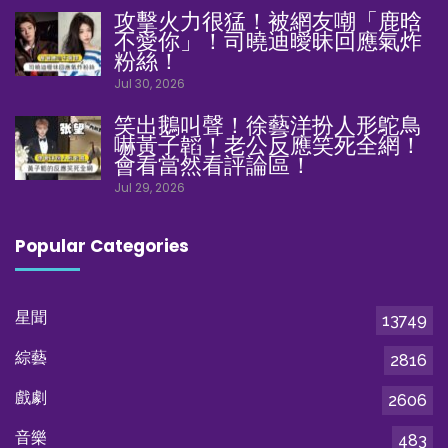
攻擊火力很猛！被網友嘲「鹿晗
不愛你」！司曉迪曖昧回應氣炸
粉絲！
Jul 30, 2026
笑出鵝叫聲！徐藝洋扮人形鴕鳥
嚇黃子韜！老公反應笑死全網！
會看當然看評論區！
Jul 29, 2026
Popular Categories
星聞
13749
綜藝
2816
戲劇
2606
音樂
483