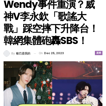
Wendy事件重演？威
神V李永欽「歌謠大
戰」踩空摔下升降台！
韓網集體砲轟SBS！
On
Dec 25, 2023
星聞
By
歐巴是我的