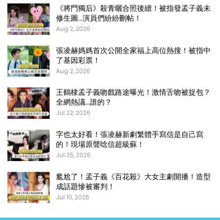
《將門獨后》殺青曬合照後續！被指發孟子義未
修生圖…演員們紛紛刪帖！
Aug 2, 2026
張凌赫媽媽首次公開全家福上高位熱搜！被指中
了基因彩票！
Aug 2, 2026
王鶴棣孟子義吻戲路途曝光！激情舌吻被捉包？
全網熱議…誰的？
Jul 22, 2026
字也太好看！張凌赫新劇繁體手寫信是自己寫
的！現場原聲唸信超級蘇！
Jul 25, 2026
尷尬了！孟子義《百花殺》大女主劇開播！造型
成話題慘被審判！
Jul 10, 2026