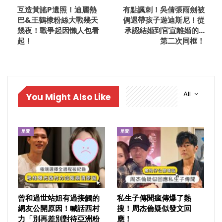
互造黃謠P遺照！迪麗熱
有點諷刺！吳倩張雨劍被
巴&王鶴棣粉絲大戰幾天
偶遇帶孩子遊迪斯尼！從
幾夜！戰爭起因懶人包看
承認結婚到官宣離婚的…
起！
第二次同框！
All
You Might Also Like
星聞
星聞
曾和過世站姐有過接觸的
私生子傳聞瘋傳爆了熱
網友公開原因！喊話西村
搜！周杰倫疑似發文回
力「別再差別對待亞洲粉
應！