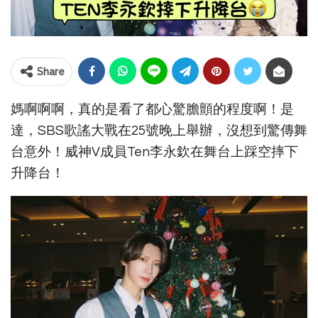
Share
媽啊啊啊，真的是看了都心驚膽顫的程度啊！是
達，SBS歌謠大戰在25號晚上舉辦，沒想到驚傳舞
台意外！威神V成員Ten李永欽在舞台上踩空摔下
升降台！