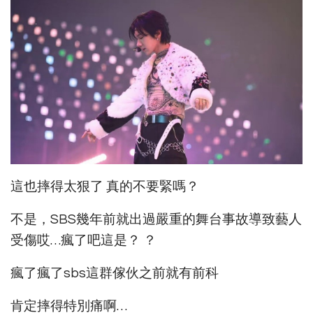
這也摔得太狠了 真的不要緊嗎？
不是，SBS幾年前就出過嚴重的舞台事故導致藝人
受傷哎…瘋了吧這是？ ？
瘋了瘋了sbs這群傢伙之前就有前科
肯定摔得特別痛啊…