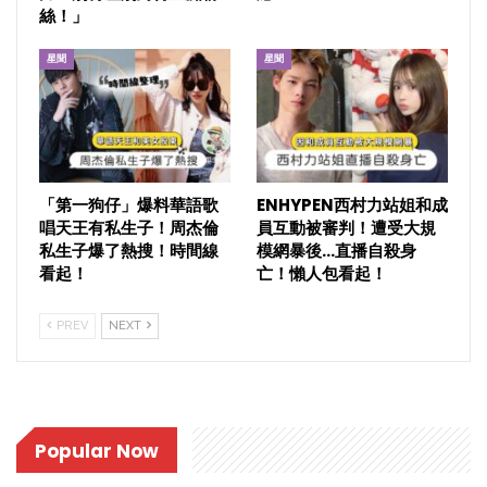
絲！」
星聞
星聞
「第一狗仔」爆料華語歌
ENHYPEN西村力站姐和成
唱天王有私生子！周杰倫
員互動被審判！遭受大規
私生子爆了熱搜！時間線
模網暴後…直播自殺身
看起！
亡！懶人包看起！
PREV
NEXT
Popular Now