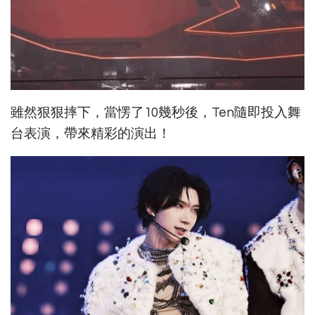
雖然狠狠摔下，當愣了10幾秒後，Ten隨即投入舞
台表演，帶來精彩的演出！