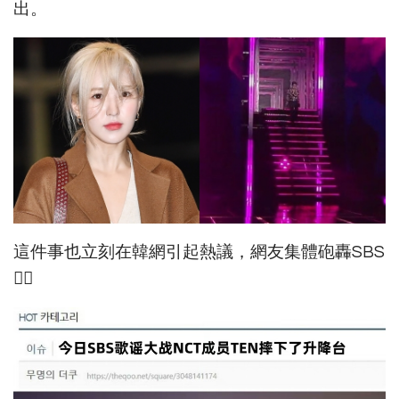
出。
這件事也立刻在韓網引起熱議，網友集體砲轟SBS
👇🏻