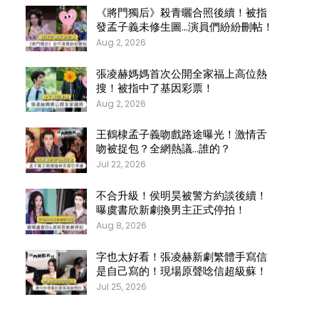
《將門獨后》殺青曬合照後續！被指
發孟子義未修生圖…演員們紛紛刪帖！
Aug 2, 2026
張凌赫媽媽首次公開全家福上高位熱
搜！被指中了基因彩票！
Aug 2, 2026
王鶴棣孟子義吻戲路途曝光！激情舌
吻被捉包？全網熱議…誰的？
Jul 22, 2026
不合升級！侯明昊被警方約談後續！
曝虞書欣新劇換男主正式停拍！
Aug 8, 2026
字也太好看！張凌赫新劇繁體手寫信
是自己寫的！現場原聲唸信超級蘇！
Jul 25, 2026