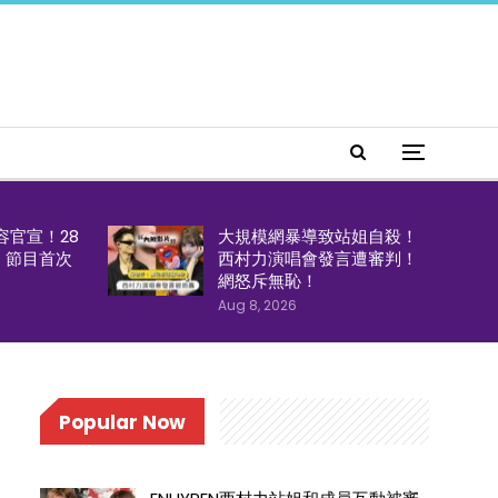
容官宣！28
大規模網暴導致站姐自殺！
！節目首次
西村力演唱會發言遭審判！
網怒斥無恥！
Aug 8, 2026
Popular Now