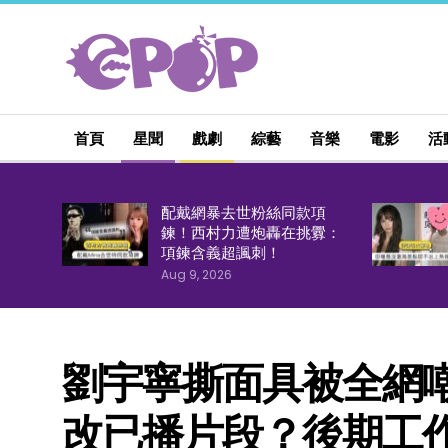
首頁
星聞
戲劇
綜藝
音樂
電影
活
配戴網暴去世粉絲同款項
鍊！西村力遭炮轟在挑釁：
項鍊含義超諷刺！
Aug 9, 2026
劉宇寧撕面具被全網
改已播片段？後期工