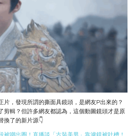
正片，發現所謂的撕面具鏡頭，是網友P出來的？
了剪輯？但許多網友都認為，這個動圖鏡頭才是原
換了的新片源👇
段被嘲出圈！直播談「古裝美男」靠濾鏡被吐槽！