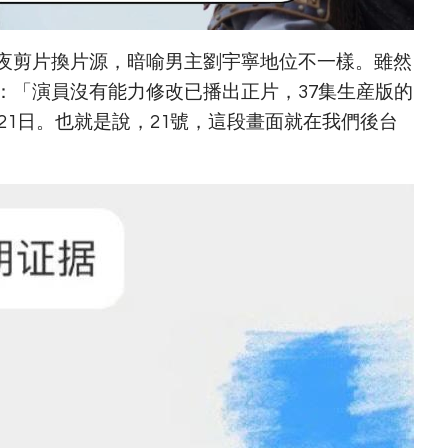
夜剪片換片源，暗喻男主劉宇寧地位不一樣。雖然
：「演員沒有能力修改已播出正片，37集生産版的
月21日。也就是說，21號，這段畫面就在我們後台