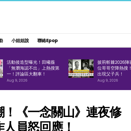
動
小姐姐說
聯絡epop
活動後造型曝光！田曦薇
披荊斬棘2026陣
「無瀏海認不出」上熱搜第
位哥哥空降熱搜
一！評論區大翻車！
出現父子兵！
Aug 9, 2026
Aug 9, 2026
嘲！《一念關山》連夜修
作人員怒回應！