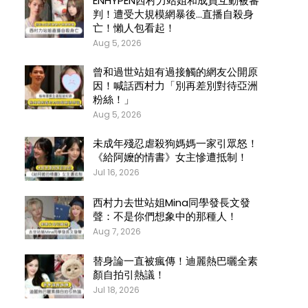
ENHYPEN西村力站姐和成員互動被審
判！遭受大規模網暴後…直播自殺身
亡！懶人包看起！
Aug 5, 2026
曾和過世站姐有過接觸的網友公開原
因！喊話西村力「別再差別對待亞洲
粉絲！」
Aug 5, 2026
未成年殘忍虐殺狗媽媽一家引眾怒！
《給阿嬤的情書》女主慘遭抵制！
Jul 16, 2026
西村力去世站姐Mina同學發長文發
聲：不是你們想象中的那種人！
Aug 7, 2026
替身論一直被瘋傳！迪麗熱巴曬全素
顏自拍引熱議！
Jul 18, 2026