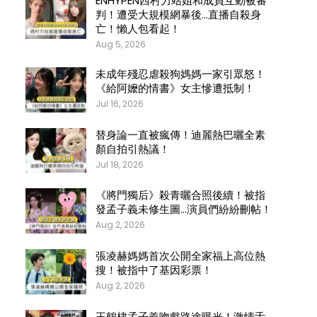
ENHYPEN西村力站姐和成員互動被審
判！遭受大規模網暴後…直播自殺身
亡！懶人包看起！
Aug 5, 2026
未成年殘忍虐殺狗媽媽一家引眾怒！
《給阿嬤的情書》女主慘遭抵制！
Jul 16, 2026
替身論一直被瘋傳！迪麗熱巴曬全素
顏自拍引熱議！
Jul 18, 2026
《將門獨后》殺青曬合照後續！被指
發孟子義未修生圖…演員們紛紛刪帖！
Aug 2, 2026
張凌赫媽媽首次公開全家福上高位熱
搜！被指中了基因彩票！
Aug 2, 2026
王鶴棣孟子義吻戲路途曝光！激情舌