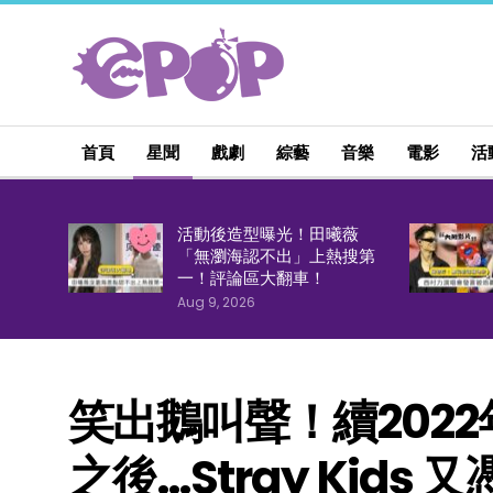
首頁
星聞
戲劇
綜藝
音樂
電影
活
活動後造型曝光！田曦薇
「無瀏海認不出」上熱搜第
一！評論區大翻車！
Aug 9, 2026
笑出鵝叫聲！續202
之後…Stray Kids
又