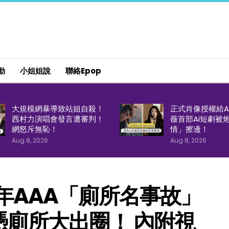
動
小姐姐說
聯絡epop
大規模網暴導致站姐自殺！
正式肖像授權給A
西村力演唱會發言遭審判！
薇首部Ai短劇被
網怒斥無恥！
情」擦邊！
Aug 8, 2026
Aug 8, 2026
2年AAA「廁所名事故」
憑廁所大出圈！ 內附視