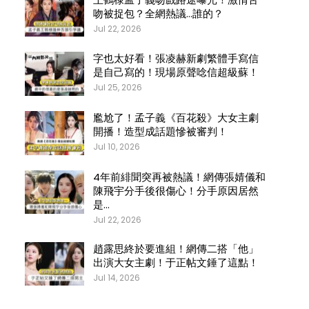
吻被捉包？全網熱議…誰的？
Jul 22, 2026
字也太好看！張凌赫新劇繁體手寫信
是自己寫的！現場原聲唸信超級蘇！
Jul 25, 2026
尷尬了！孟子義《百花殺》大女主劇
開播！造型成話題慘被審判！
Jul 10, 2026
4年前緋聞突再被熱議！網傳張婧儀和
陳飛宇分手後很傷心！分手原因居然
是…
Jul 22, 2026
趙露思終於要進組！網傳二搭「他」
出演大女主劇！于正帖文錘了這點！
Jul 14, 2026