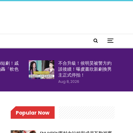
i短劇！戚
不合升級！侯明昊被警方約
炮轟「軟色
談後續！曝虞書欣新劇換男
主正式停拍！
Aug 8, 2026
Popular Now