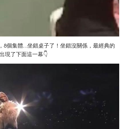
，8個集體…坐錯桌子了！坐錯沒關係，最經典的
就出現了下面這一幕👇