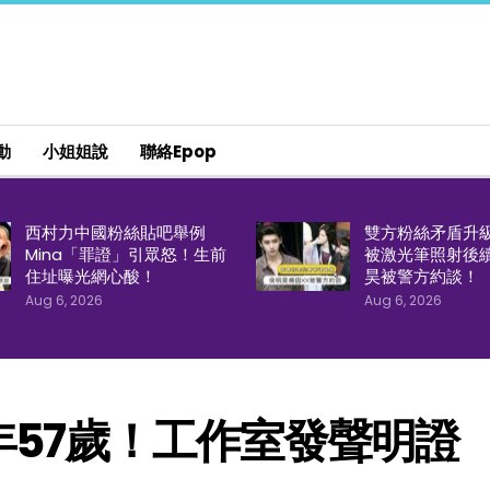
動
小姐姐說
聯絡epop
西村力中國粉絲貼吧舉例
雙方粉絲矛盾升
Mina「罪證」引眾怒！生前
被激光筆照射後
住址曝光網心酸！
昊被警方約談！
Aug 6, 2026
Aug 6, 2026
57歲！工作室發聲明證