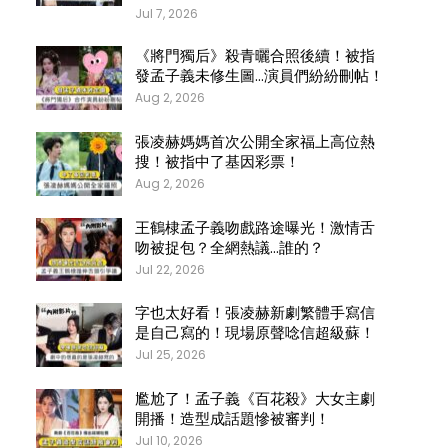
Jul 7, 2026
《將門獨后》殺青曬合照後續！被指
發孟子義未修生圖…演員們紛紛刪帖！
Aug 2, 2026
張凌赫媽媽首次公開全家福上高位熱
搜！被指中了基因彩票！
Aug 2, 2026
王鶴棣孟子義吻戲路途曝光！激情舌
吻被捉包？全網熱議…誰的？
Jul 22, 2026
字也太好看！張凌赫新劇繁體手寫信
是自己寫的！現場原聲唸信超級蘇！
Jul 25, 2026
尷尬了！孟子義《百花殺》大女主劇
開播！造型成話題慘被審判！
Jul 10, 2026