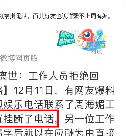
頻被掛電話。而其好友也說聯繫不上周海媚。