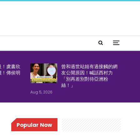
級！虞書欣
曾和過世站姐有過接觸的網
續！傳侯明
友公開原因！喊話西村力
「別再差別對待亞洲粉
絲！」
Aug 5, 2026
Popular Now