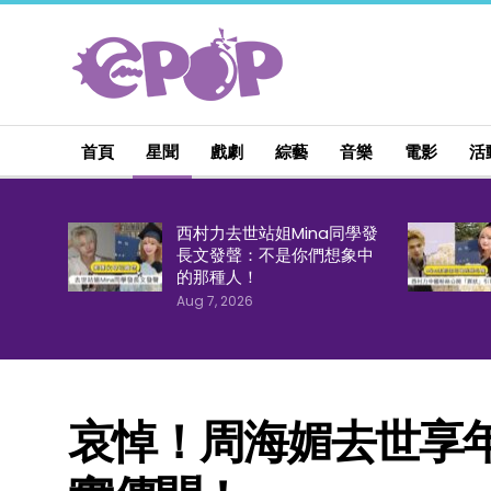
首頁
星聞
戲劇
綜藝
音樂
電影
活
西村力去世站姐Mina同學發
長文發聲：不是你們想象中
的那種人！
Aug 7, 2026
哀悼！周海媚去世享年