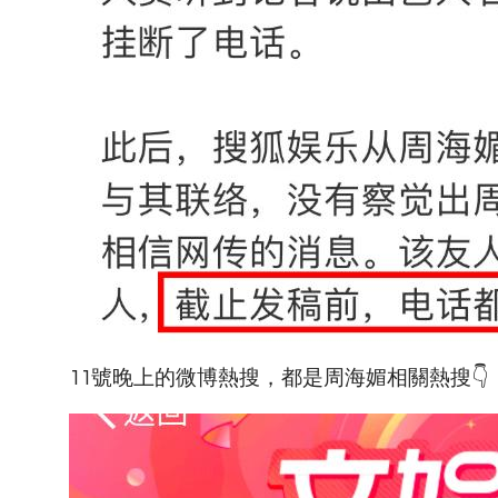
11號晚上的微博熱搜，都是周海媚相關熱搜👇