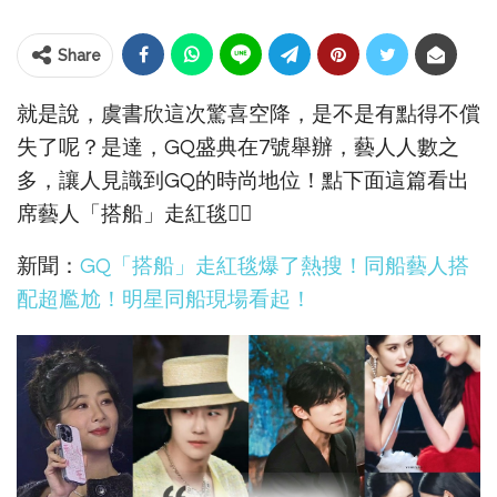
Share
就是說，虞書欣這次驚喜空降，是不是有點得不償
失了呢？是達，GQ盛典在7號舉辦，藝人人數之
多，讓人見識到GQ的時尚地位！點下面這篇看出
席藝人「搭船」走紅毯👇🏻
新聞：
GQ「搭船」走紅毯爆了熱搜！同船藝人搭
配超尷尬！明星同船現場看起！