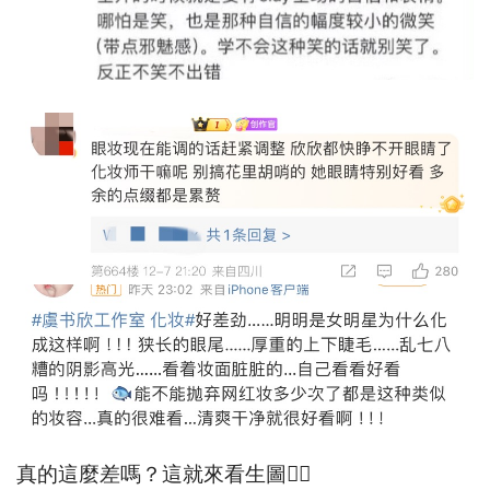
真的這麼差嗎？這就來看生圖👇🏻