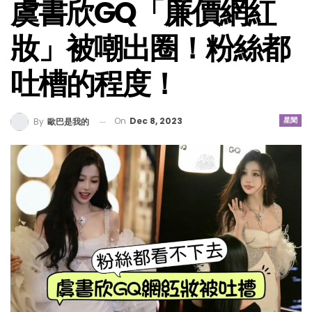
虞書欣GQ「廉價網紅
妝」被嘲出圈！粉絲都
吐槽的程度！
On
Dec 8, 2023
星聞
By
歐巴是我的