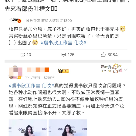
先來看部份吐槽文👇🏻