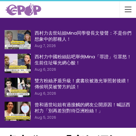
西村力去世站姐Mina同學發長文發聲：不是你們
想象中的那種人！
Aug 7, 2026
西村力中國粉絲貼吧舉例Mina「罪證」引眾怒！
生前住址曝光網心酸！
Aug 6, 2026
雙方粉絲矛盾升級！虞書欣被激光筆照射後續！
傳侯明昊被警方約談！
Aug 6, 2026
曾和過世站姐有過接觸的網友公開原因！喊話西
村力「別再差別對待亞洲粉絲！」
Aug 5, 2026