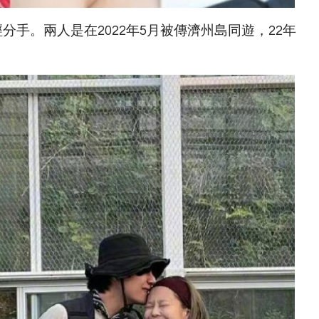
分手。兩人是在2022年5月被傳濟州島同遊，22年