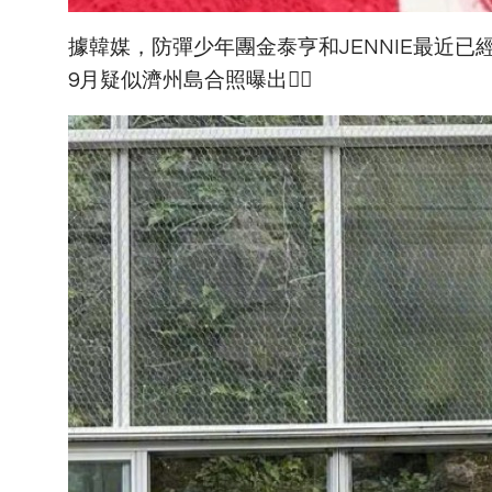
據韓媒，防彈少年團金泰亨和JENNIE最近已經
9月疑似濟州島合照曝出👇🏻