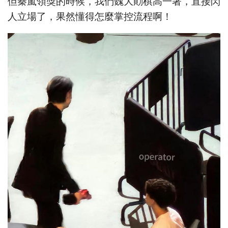
但秦嵐領獎的時候，我們魏大勛棋高一著，直接閃
人立場了，果然懂得怎麼掌控流程啊！