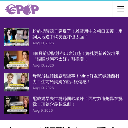
粉絲提醒裙子穿反了！雅賢用中文粗口回復！用
詞太地道中網友直呼也太強！
Aug 10, 2026
1個月前曾貼紗布出席紅毯！娜扎更新近況坦承
「眼睛狀態不太好」引擔憂！
Aug 10, 2026
母親飛往韓國處理後事！Mina好友怒喊話西村
力！生前給媽媽的話…很傷感！
Aug 10, 2026
配戴網暴去世粉絲同款項鍊！西村力遭炮轟在挑
釁：項鍊含義超諷刺！
Aug 9, 2026