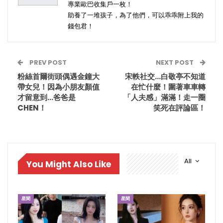
專業歐巴收集戶一枚！
助養了一堆孩子，為了他們，可以乖乖附上我的
錢包君！
PREV POST
NEXT POST
粉絲首爾街頭偶遇金鐘大
宋軼社交…白敬亭不知道
帶女兒！因為小朋友顏值
在忙什麼！圍著車車轉
才留意到…爸爸是
「人夫感」滿滿！走一圈
CHEN！
笑死在評論區！
All
You Might Also Like
星聞
星聞