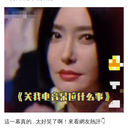
這一幕真的…太好笑了啊！來看網友熱評👇