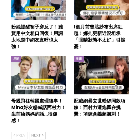
粉絲提醒裙子穿反了！雅
1個月前曾貼紗布出席紅
賢用中文粗口回復！用詞
毯！娜扎更新近況坦承
太地道中網友直呼也太
「眼睛狀態不太好」引擔
強！
憂！
星聞
星聞
母親飛往韓國處理後事！
配戴網暴去世粉絲同款項
Mina好友怒喊話西村力！
鍊！西村力遭炮轟在挑
生前給媽媽的話…很傷
釁：項鍊含義超諷刺！
感！
PREV
NEXT