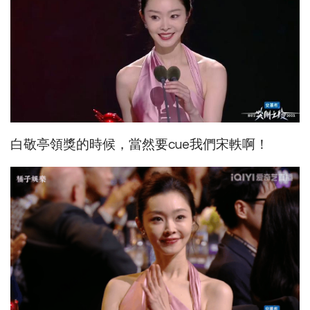
白敬亭領獎的時候，當然要cue我們宋軼啊！