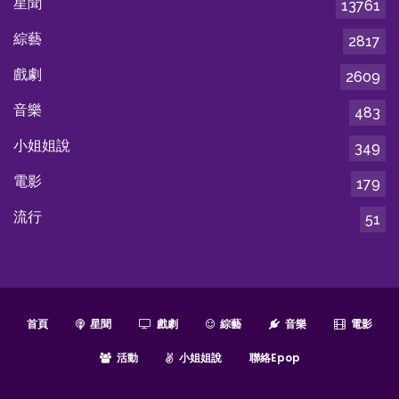
星聞
13761
綜藝
2817
戲劇
2609
音樂
483
小姐姐說
349
電影
179
流行
51
首頁
星聞
戲劇
綜藝
音樂
電影
活動
小姐姐說
聯絡epop