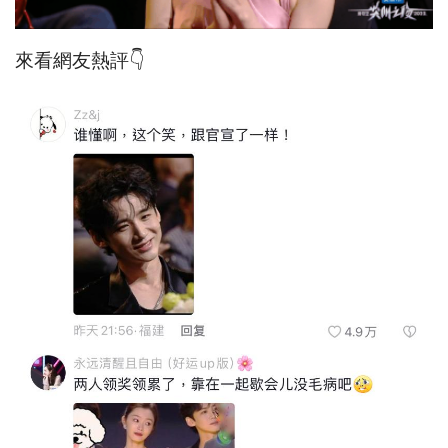
來看網友熱評👇