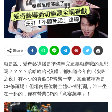
Share
就是說，愛奇藝導播是準備幹完這票就辭職的意思
嗎？？？？哈哈哈哈~沒錯，都知道今年的《尖叫
之夜》有不少的真假CP齊聚一堂，甚至被稱為是
CP修羅場！但場內座位將全體CP都打亂，唯一坐
在一起的，僅有營業CP的「意宴萬年」！