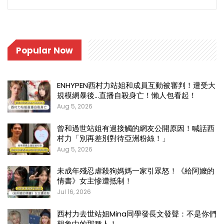
Popular Now
ENHYPEN西村力站姐和成員互動被審判！遭受大
規模網暴後…直播自殺身亡！懶人包看起！
Aug 5, 2026
曾和過世站姐有過接觸的網友公開原因！喊話西
村力「別再差別對待亞洲粉絲！」
Aug 5, 2026
未成年殘忍虐殺狗媽媽一家引眾怒！《給阿嬤的
情書》女主慘遭抵制！
Jul 16, 2026
西村力去世站姐Mina同學發長文發聲：不是你們
想象中的那種人！