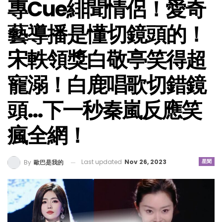
專Cue緋聞情侶！愛奇
藝導播是懂切鏡頭的！
宋軼領獎白敬亭笑得超
寵溺！白鹿唱歌切錯鏡
頭…下一秒秦嵐反應笑
瘋全網！
Last updated
Nov 26, 2023
星聞
By
歐巴是我的