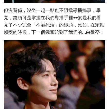
但沒關係，沒坐一起一點也不阻擋導播搞事，畢
竟，鏡頭可是掌握在我們導播手裡🕶於是我們看
見了不少完全「不顧死活」的鏡頭，比如…在宋軼
領獎的時候，下一個鏡頭給到了我們的…白敬亭！