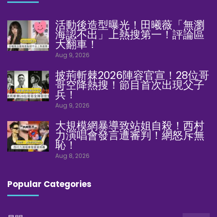
活動後造型曝光！田曦薇「無瀏
海認不出」上熱搜第一！評論區
大翻車！
Aug 9, 2026
披荊斬棘2026陣容官宣！28位哥
哥空降熱搜！節目首次出現父子
兵！
Aug 9, 2026
大規模網暴導致站姐自殺！西村
力演唱會發言遭審判！網怒斥無
恥！
Aug 8, 2026
Popular Categories