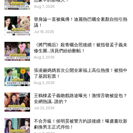
Aug 7, 2026
替身論一直被瘋傳！迪麗熱巴曬全素顏自拍引熱
議！
Jul 18, 2026
《將門獨后》殺青曬合照後續！被指發孟子義未
修生圖…演員們紛紛刪帖！
Aug 2, 2026
張凌赫媽媽首次公開全家福上高位熱搜！被指中
了基因彩票！
Aug 2, 2026
王鶴棣孟子義吻戲路途曝光！激情舌吻被捉包？
全網熱議…誰的？
Jul 22, 2026
不合升級！侯明昊被警方約談後續！曝虞書欣新
劇換男主正式停拍！