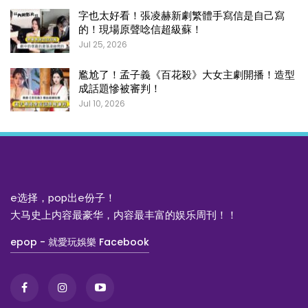
字也太好看！張凌赫新劇繁體手寫信是自己寫
的！現場原聲唸信超級蘇！
Jul 25, 2026
尷尬了！孟子義《百花殺》大女主劇開播！造型
成話題慘被審判！
Jul 10, 2026
e选择，pop出e份子！
大马史上内容最豪华，内容最丰富的娱乐周刊！！
epop - 就愛玩娛樂 Facebook