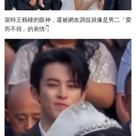
當時王鶴棣的眼神，還被網友調侃就像是男二「愛
而不得」的表情👇