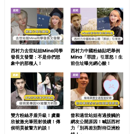
星聞
星聞
西村力去世站姐Mina同學
西村力中國粉絲貼吧舉例
發長文發聲：不是你們想
Mina「罪證」引眾怒！生
象中的那種人！
前住址曝光網心酸！
戲劇
星聞
雙方粉絲矛盾升級！虞書
曾和過世站姐有過接觸的
欣被激光筆照射後續！傳
網友公開原因！喊話西村
侯明昊被警方約談！
力「別再差別對待亞洲粉