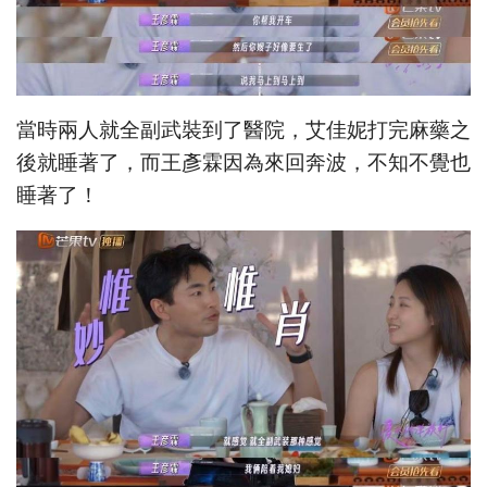
當時兩人就全副武裝到了醫院，艾佳妮打完麻藥之
後就睡著了，而王彥霖因為來回奔波，不知不覺也
睡著了！