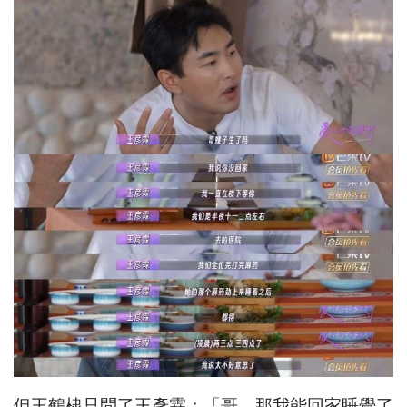
但王鶴棣只問了王彥霖：「哥，那我能回家睡覺了