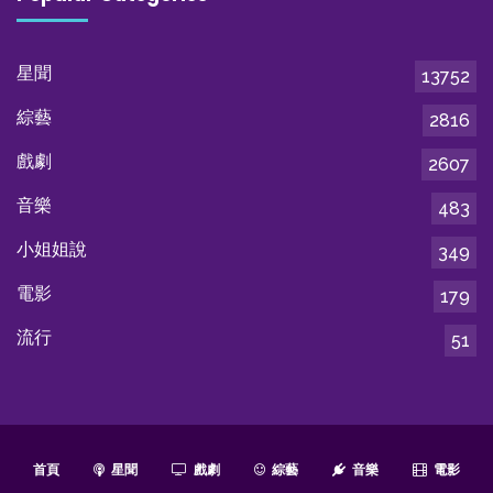
星聞
13752
綜藝
2816
戲劇
2607
音樂
483
小姐姐說
349
電影
179
流行
51
首頁
星聞
戲劇
綜藝
音樂
電影