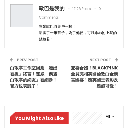
歐巴是我的
12128 Posts
0
Comments
專業歐巴收集戶一枚！
助養了一堆孩子，為了他們，可以乖乖附上我的
錢包君！
PREV POST
NEXT POST
白敬亭工作室回應「嫖娼
驚喜合體！BLACKPINK
被捉」謠言！連累「偶遇
全員亮相英國倫敦白金漢
白敬亭的網友」被網暴！
宮國宴！獲英國王表彰反
警方也表態了！
應超可愛！
All
You Might Also Like