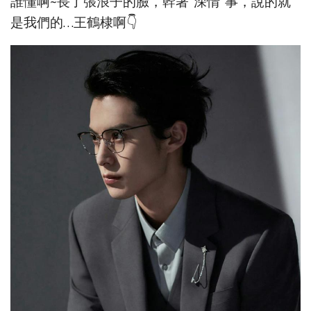
誰懂啊~長了張浪子的臉，幹著“深情”事，說的就
是我們的…王鶴棣啊👇