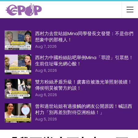
西村力去世站姐Mina同學發長文發聲：不是你們
想象中的那種人！
Aug 7, 2026
西村力中國粉絲貼吧舉例Mina「罪證」引眾怒！
生前住址曝光網心酸！
Aug 6, 2026
雙方粉絲矛盾升級！虞書欣被激光筆照射後續！
傳侯明昊被警方約談！
Aug 6, 2026
曾和過世站姐有過接觸的網友公開原因！喊話西
村力「別再差別對待亞洲粉絲！」
Aug 5, 2026