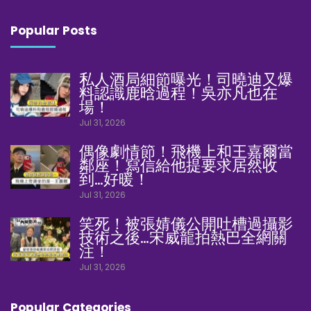
Popular Posts
私人酒局細節曝光！司曉迪又爆
料認識鹿晗過程！吳亦凡也在
場！
Jul 31, 2026
偶像劇情節！飛機上和王嘉爾當
鄰座！寫信給他提要求居然收
到…好暖！
Jul 31, 2026
笑死！被張婧儀公開吐槽過攝影
技術之後…宋威龍拍熱巴全網關
注！
Jul 31, 2026
Popular Categories