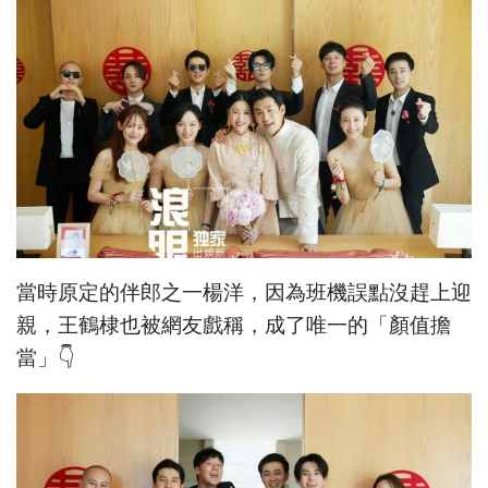
當時原定的伴郎之一楊洋，因為班機誤點沒趕上迎
親，王鶴棣也被網友戲稱，成了唯一的「顏值擔
當」👇