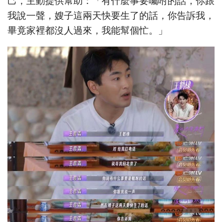
己，主動提供幫助：「有什麼事要囑咐的話，你跟
我說一聲，嫂子這兩天快要生了的話，你告訴我，
畢竟家裡都沒人過來，我能幫個忙。」