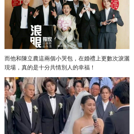
而他和陳立農這兩個小哭包，在婚禮上更數次淚灑
現場，真的是十分共情別人的幸福！