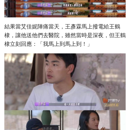
結果當艾佳妮陣痛當天，王彥霖馬上撥電給王鶴
棣，讓他送他們去醫院，雖然當時是深夜，但王鶴
棣立刻回應：「我馬上到馬上到！」