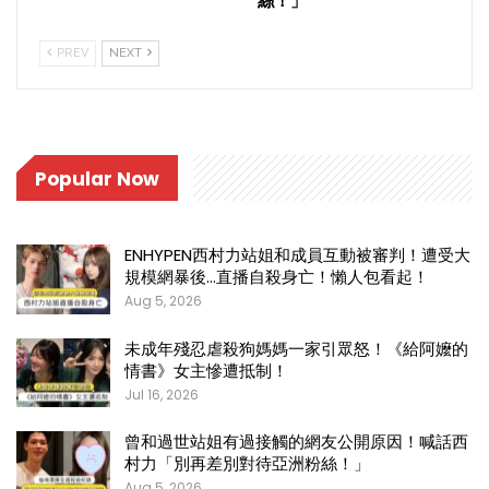
絲！」
PREV
NEXT
Popular Now
ENHYPEN西村力站姐和成員互動被審判！遭受大
規模網暴後…直播自殺身亡！懶人包看起！
Aug 5, 2026
未成年殘忍虐殺狗媽媽一家引眾怒！《給阿嬤的
情書》女主慘遭抵制！
Jul 16, 2026
曾和過世站姐有過接觸的網友公開原因！喊話西
村力「別再差別對待亞洲粉絲！」
Aug 5, 2026