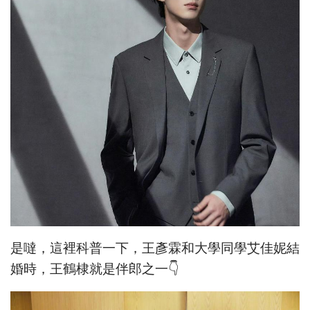
是噠，這裡科普一下，王彥霖和大學同學艾佳妮結
婚時，王鶴棣就是伴郎之一👇