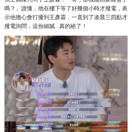
嗎？」誰懂，他在樓下等了好幾個小時才撥電，表
示他擔心會打擾到王彥霖，一直到了凌晨三四點才
撥電詢問，這份細膩…真的絕了！