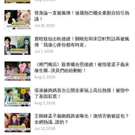
替身論一直被瘋傳！迪麗熱巴曬全素顏自拍引熱
議！
Jul 18, 2026
鹿晗疑似出軌後續！關曉彤和宋亞軒對話再被瘋
傳「我連心疼你都有時差」
Jul 7, 2026
《將門獨后》殺青曬合照後續！被指發孟子義未
修生圖…演員們紛紛刪帖！
Aug 2, 2026
張凌赫媽媽首次公開全家福上高位熱搜！被指中
了基因彩票！
Aug 2, 2026
王鶴棣孟子義吻戲路途曝光！激情舌吻被捉包？
全網熱議…誰的？
Jul 22, 2026