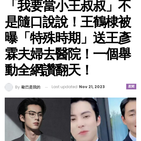
「我要當小王叔叔」不
是隨口說說！王鶴棣被
曝「特殊時期」送王彥
霖夫婦去醫院！一個舉
動全網讚翻天！
Last updated
Nov 21, 2023
星聞
By
歐巴是我的