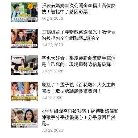
張凌赫媽媽首次公開全家福上高位熱
搜！被指中了基因彩票！
Aug 2, 2026
王鶴棣孟子義吻戲路途曝光！激情舌
吻被捉包？全網熱議…誰的？
Jul 22, 2026
字也太好看！張凌赫新劇繁體手寫信
是自己寫的！現場原聲唸信超級蘇！
Jul 25, 2026
尷尬了！孟子義《百花殺》大女主劇
開播！造型成話題慘被審判！
Jul 10, 2026
4年前緋聞突再被熱議！網傳張婧儀和
陳飛宇分手後很傷心！分手原因居然
是…
Jul 22, 2026