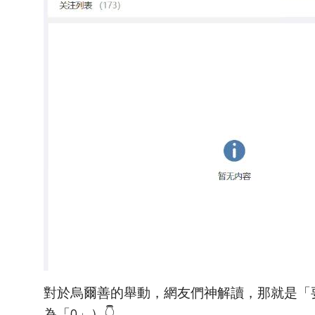
對於烏爾善的舉動，網友們神解讀，那就是「
為「0」）👇