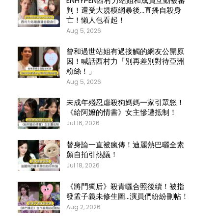
ENHYPEN西村力站姐和成員互動被審
判！遭受大規模網暴後…直播自殺身
亡！懶人包看起！
Aug 5, 2026
曾和過世站姐有過接觸的網友公開原
因！喊話西村力「別再差別對待亞洲
粉絲！」
Aug 5, 2026
未成年殘忍虐殺狗媽媽一家引眾怒！
《給阿嬤的情書》女主慘遭抵制！
Jul 16, 2026
替身論一直被瘋傳！迪麗熱巴曬全素
顏自拍引熱議！
Jul 18, 2026
《將門獨后》殺青曬合照後續！被指
發孟子義未修生圖…演員們紛紛刪帖！
Aug 2, 2026