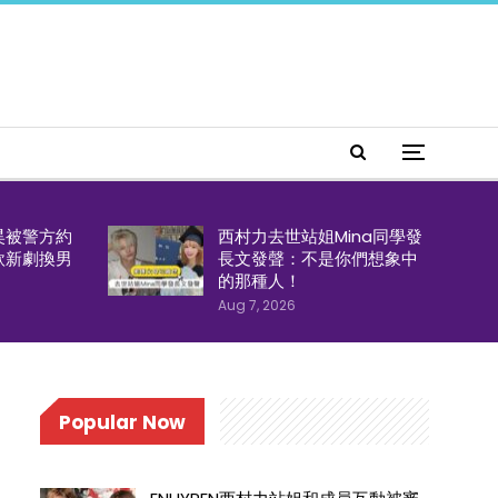
昊被警方約
西村力去世站姐Mina同學發
欣新劇換男
長文發聲：不是你們想象中
的那種人！
Aug 7, 2026
Popular Now