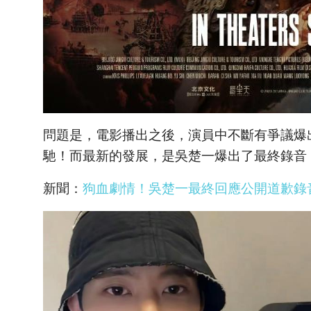
問題是，電影播出之後，演員中不斷有爭議爆
馳！而最新的發展，是吳楚一爆出了最終錄音
新聞：
狗血劇情！吳楚一最終回應公開道歉錄