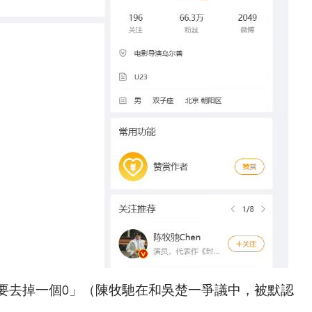
要去掉一個0」（陳牧馳在和吳楚一爭議中，被默認