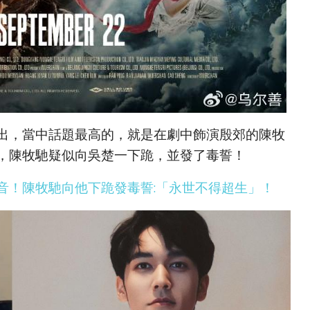
出，當中話題最高的，就是在劇中飾演殷郊的陳牧
，陳牧馳疑似向吳楚一下跪，並發了毒誓！
音！陳牧馳向他下跪發毒誓:「永世不得超生」！