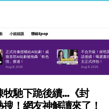
動
小姐姐說
聯絡epop
正式肖像授權給Ai短劇！戚
不合升級！侯明
薇首部Ai短劇被炮轟「軟色
談後續！曝虞書
情」擦邊！
主正式停拍！
Aug 8, 2026
Aug 8, 2026
陳牧馳下跪後續…《封
熱搜！網友神解讀來了！