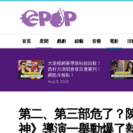
首頁
星聞
戲劇
綜藝
音樂
電影
活
大規模網暴導致站姐自殺！
西村力演唱會發言遭審判！
網怒斥無恥！
Aug 8, 2026
第二、第三部危了？
神》導演一舉動爆了