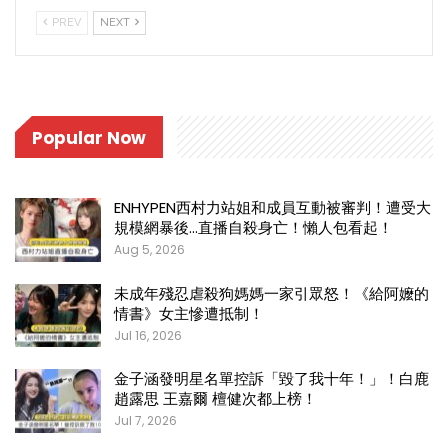
PREV
NEXT
Popular Now
ENHYPEN西村力站姐和成員互動被審判！遭受大
規模網暴後…直播自殺身亡！懶人包看起！
Aug 5, 2026
未成年殘忍虐殺狗媽媽一家引眾怒！《給阿嬤的
情書》女主慘遭抵制！
Jul 16, 2026
金子涵發明星名單控訴「毀了我十年！」！白鹿
趙露思 王嘉爾 檀健次都上榜！
Jul 7, 2026