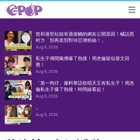
曾和過世站姐有過接觸的網友公開原因！喊話西
村力「別再差別對待亞洲粉絲！」
Aug 5, 2026
私生子傳聞瘋傳爆了熱搜！周杰倫疑似發文回
應！
Aug 5, 2026
「第一狗仔」爆料華語歌唱天王有私生子！周杰
倫私生子爆了熱搜！時間線看起！
Aug 5, 2026
…
Aug 5, 2026