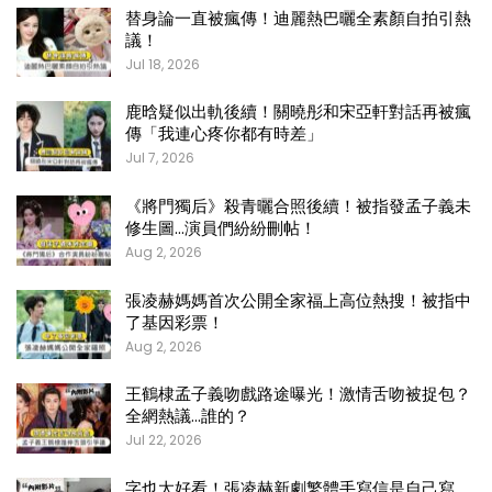
替身論一直被瘋傳！迪麗熱巴曬全素顏自拍引熱
議！
Jul 18, 2026
鹿晗疑似出軌後續！關曉彤和宋亞軒對話再被瘋
傳「我連心疼你都有時差」
Jul 7, 2026
《將門獨后》殺青曬合照後續！被指發孟子義未
修生圖…演員們紛紛刪帖！
Aug 2, 2026
張凌赫媽媽首次公開全家福上高位熱搜！被指中
了基因彩票！
Aug 2, 2026
王鶴棣孟子義吻戲路途曝光！激情舌吻被捉包？
全網熱議…誰的？
Jul 22, 2026
字也太好看！張凌赫新劇繁體手寫信是自己寫