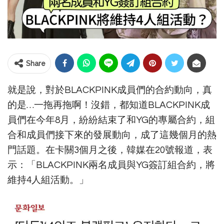
Share
就是說，對於BLACKPINK成員們的合約動向，真
的是…一拖再拖啊！沒錯，都知道BLACKPINK成
員們在今年8月，紛紛結束了和YG的專屬合約，組
合和成員們接下來的發展動向，成了這幾個月的熱
門話題。在卡關3個月之後，韓媒在20號報道，表
示：「BLACKPINK兩名成員與YG簽訂組合約，將
維持4人組活動。」