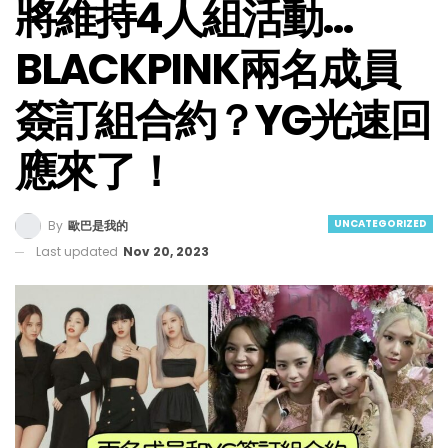
將維持4人組活動…
BLACKPINK兩名成員
簽訂組合約？YG光速回
應來了！
UNCATEGORIZED
By
歐巴是我的
Last updated
Nov 20, 2023