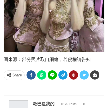
圖來源：部分照片取自網絡，若侵權請告知
Share
歐巴是我的
12125 Posts
0