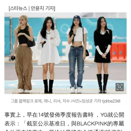
事實上，早在14號發佈季度報告書時 ，YG就公開
表示：「截至公示基准日，與BLACKPINK的專屬