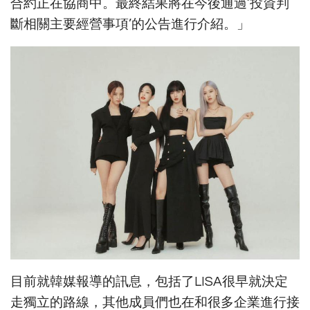
合約正在協商中。最終結果將在今後通過’投資判
斷相關主要經營事項’的公告進行介紹。」
目前就韓媒報導的訊息，包括了LISA很早就決定
走獨立的路線，其他成員們也在和很多企業進行接