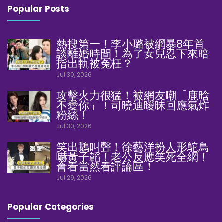
Popular Posts
熱搜第一！李小璐被網暴8年首
談離婚時間！為了女兒忍下來暗
指出軌被冤枉？
Jul 30, 2026
攻擊火力很猛！被網友嘲「鹿晗
不愛你」！司曉迪曖昧回應氣炸
粉絲！
Jul 30, 2026
笑出鵝叫聲！徐藝洋扮人形鴕鳥
嚇黃子韜！老公反應笑死全網！
會看當然看評論區！
Jul 29, 2026
Popular Categories