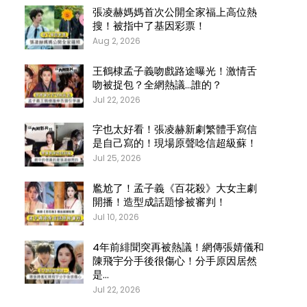
張凌赫媽媽首次公開全家福上高位熱
搜！被指中了基因彩票！
Aug 2, 2026
王鶴棣孟子義吻戲路途曝光！激情舌
吻被捉包？全網熱議…誰的？
Jul 22, 2026
字也太好看！張凌赫新劇繁體手寫信
是自己寫的！現場原聲唸信超級蘇！
Jul 25, 2026
尷尬了！孟子義《百花殺》大女主劇
開播！造型成話題慘被審判！
Jul 10, 2026
4年前緋聞突再被熱議！網傳張婧儀和
陳飛宇分手後很傷心！分手原因居然
是…
Jul 22, 2026