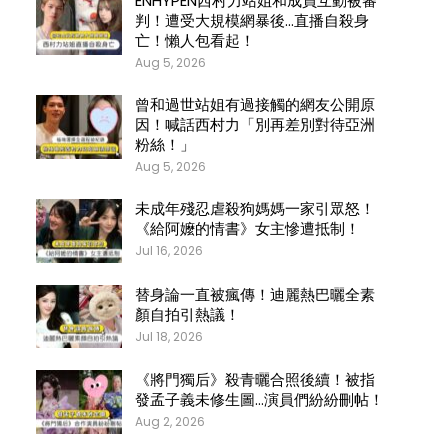
ENHYPEN西村力站姐和成員互動被審
判！遭受大規模網暴後…直播自殺身
亡！懶人包看起！
Aug 5, 2026
曾和過世站姐有過接觸的網友公開原
因！喊話西村力「別再差別對待亞洲
粉絲！」
Aug 5, 2026
未成年殘忍虐殺狗媽媽一家引眾怒！
《給阿嬤的情書》女主慘遭抵制！
Jul 16, 2026
替身論一直被瘋傳！迪麗熱巴曬全素
顏自拍引熱議！
Jul 18, 2026
《將門獨后》殺青曬合照後續！被指
發孟子義未修生圖…演員們紛紛刪帖！
Aug 2, 2026