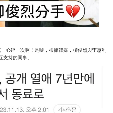
黨」心碎一次啊！是噠，根據韓媒，柳俊烈與李惠利
互支持的同事。