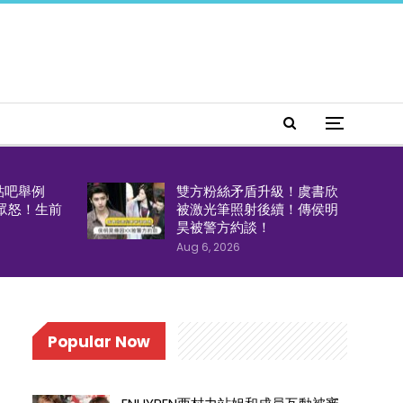
貼吧舉例
雙方粉絲矛盾升級！虞書欣
引眾怒！生前
被激光筆照射後續！傳侯明
！
昊被警方約談！
Aug 6, 2026
Popular Now