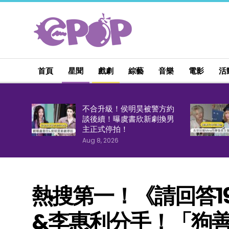
首頁
星聞
戲劇
綜藝
音樂
電影
活
不合升級！侯明昊被警方約
談後續！曝虞書欣新劇換男
主正式停拍！
Aug 8, 2026
熱搜第一！《請回答1
&李惠利分手！「狗善