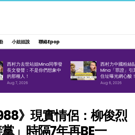
動
小姐姐說
聯絡epop
西村力去世站姐Mina同學發
西村力中國粉絲
長文發聲：不是你們想象中
Mina「罪證」
的那種人！
住址曝光網心酸
Aug 7, 2026
Aug 6, 2026
988》現實情侶：柳俊烈
黨」時隔7年再BE一