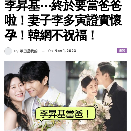
李昇基⋯終於要當爸爸
啦！妻子李多寅證實懷
孕！韓網不祝福！
On
Nov 1, 2023
星聞
By
歐巴是我的