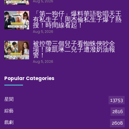
Aug 5, 2026
「第一狗仔」爆料華語歌唱天王
有私生子！周杰倫私生子爆了熱
搜！時間線看起！
Aug 5, 2026
被控帶三個兒子看蜘蛛俠吵全
場！陳凱琳二兒子遭潑奶油報
警！
Aug 5, 2026
Popular Categories
星聞
13753
綜藝
2816
戲劇
2608