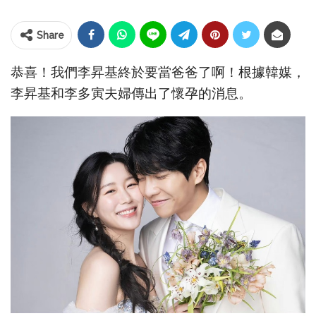
Share
恭喜！我們李昇基終於要當爸爸了啊！根據韓媒，
李昇基和李多寅夫婦傳出了懷孕的消息。