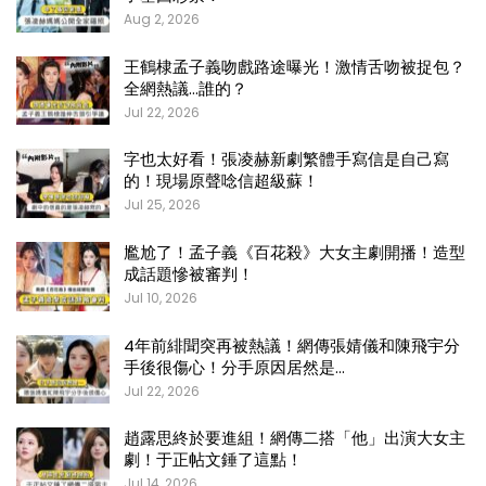
Aug 2, 2026
王鶴棣孟子義吻戲路途曝光！激情舌吻被捉包？
全網熱議…誰的？
Jul 22, 2026
字也太好看！張凌赫新劇繁體手寫信是自己寫
的！現場原聲唸信超級蘇！
Jul 25, 2026
尷尬了！孟子義《百花殺》大女主劇開播！造型
成話題慘被審判！
Jul 10, 2026
4年前緋聞突再被熱議！網傳張婧儀和陳飛宇分
手後很傷心！分手原因居然是…
Jul 22, 2026
趙露思終於要進組！網傳二搭「他」出演大女主
劇！于正帖文錘了這點！
Jul 14, 2026