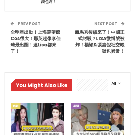
錢包君！
PREV POST
NEXT POST
全明星出動！上海萬聖節
瘋馬秀後續來了！中國正
Cos很大！那英超像李佳
式封殺？LISA微博號被
琦最出圈！連Lisa都來
炸！楊穎&張嘉倪社交帳
了！
號也異常！
All
You Might Also Like
戲劇
星聞