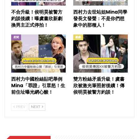
不合升級！侯明昊被警方
西村力去世站姐Mina同學
約談後續！曝虞書欣新劇
發長文發聲：不是你們想
換男主正式停拍！
象中的那種人！
星聞
戲劇
西村力中國粉絲貼吧舉例
雙方粉絲矛盾升級！虞書
Mina「罪證」引眾怒！生
欣被激光筆照射後續！傳
前住址曝光網心酸！
侯明昊被警方約談！
PREV
NEXT