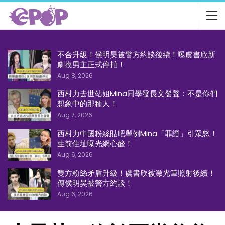
不合升級！侯明昊被警方約談後續！曝虞書欣新
劇換男主正式停拍！
Aug 8, 2026
西村力去世站姐Mina同學發長文發聲：不是你們
想象中的那種人！
Aug 7, 2026
西村力中國粉絲貼吧舉例Mina「罪證」引眾怒！
生前住址曝光網心酸！
Aug 6, 2026
雙方粉絲矛盾升級！虞書欣被激光筆照射後續！
傳侯明昊被警方約談！
Aug 6, 2026