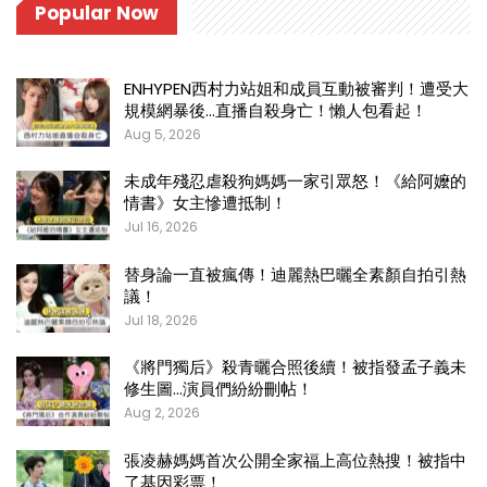
Popular Now
ENHYPEN西村力站姐和成員互動被審判！遭受大
規模網暴後…直播自殺身亡！懶人包看起！
Aug 5, 2026
未成年殘忍虐殺狗媽媽一家引眾怒！《給阿嬤的
情書》女主慘遭抵制！
Jul 16, 2026
替身論一直被瘋傳！迪麗熱巴曬全素顏自拍引熱
議！
Jul 18, 2026
《將門獨后》殺青曬合照後續！被指發孟子義未
修生圖…演員們紛紛刪帖！
Aug 2, 2026
張凌赫媽媽首次公開全家福上高位熱搜！被指中
了基因彩票！