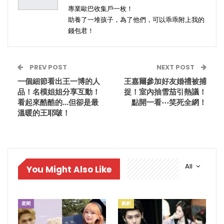
專業歐巴收集戶一枚！
助養了一堆孩子，為了他們，可以乖乖附上我的
錢包君！
PREV POST
NEXT POST
一個細節看出王一博的人
王嘉爾參加好友婚禮被捕
品！名模姐姐分享互動！
捉！室內抽雪茄引熱議！
看起來酷酷的…但卻是最
點開一看⋯笑死全網！
溫暖的王耶啵！
All
You Might Also Like
星聞
戲劇