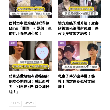
西村力中國粉絲貼吧舉例
雙方粉絲矛盾升級！虞書
Mina「罪證」引眾怒！生
欣被激光筆照射後續！傳
前住址曝光網心酸！
侯明昊被警方約談！
星聞
星聞
曾和過世站姐有過接觸的
私生子傳聞瘋傳爆了熱
網友公開原因！喊話西村
搜！周杰倫疑似發文回
力「別再差別對待亞洲粉
應！
絲！」
PREV
NEXT