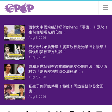
西村力中國粉絲貼吧舉例Mina「罪證」引眾怒！
生前住址曝光網心酸！
Aug 6, 2026
雙方粉絲矛盾升級！虞書欣被激光筆照射後續！
傳侯明昊被警方約談！
Aug 6, 2026
曾和過世站姐有過接觸的網友公開原因！喊話西
村力「別再差別對待亞洲粉絲！」
Aug 5, 2026
私生子傳聞瘋傳爆了熱搜！周杰倫疑似發文回
應！
Aug 5, 2026