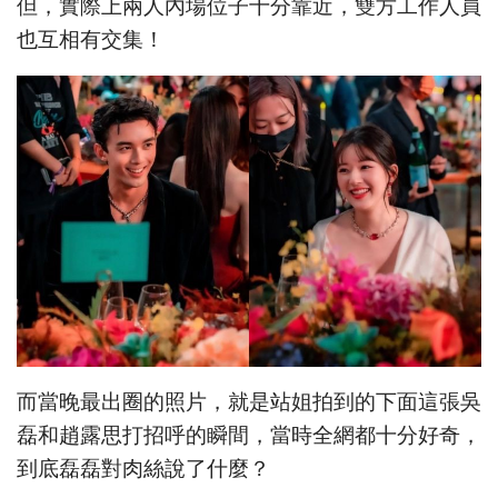
但，實際上兩人內場位子十分靠近，雙方工作人員
也互相有交集！
而當晚最出圈的照片，就是站姐拍到的下面這張吳
磊和趙露思打招呼的瞬間，當時全網都十分好奇，
到底磊磊對肉絲說了什麼？