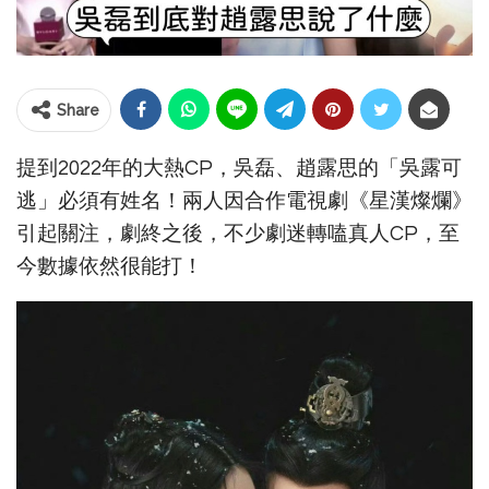
Share
提到2022年的大熱CP，吳磊、趙露思的「吳露可
逃」必須有姓名！兩人因合作電視劇《星漢燦爛》
引起關注，劇終之後，不少劇迷轉嗑真人CP，至
今數據依然很能打！