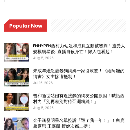
Popular Now
ENHYPEN西村力站姐和成員互動被審判！遭受大
規模網暴後…直播自殺身亡！懶人包看起！
Aug 5, 2026
未成年殘忍虐殺狗媽媽一家引眾怒！《給阿嬤的
情書》女主慘遭抵制！
Jul 16, 2026
曾和過世站姐有過接觸的網友公開原因！喊話西
村力「別再差別對待亞洲粉絲！」
Aug 5, 2026
金子涵發明星名單控訴「毀了我十年！」！白鹿
趙露思 王嘉爾 檀健次都上榜！