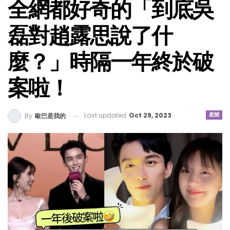
全網都好奇的「到底吳
磊對趙露思說了什
麼？」時隔一年終於破
案啦！
Last updated
Oct 29, 2023
星聞
By
歐巴是我的