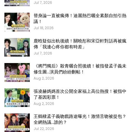
Jul 7, 2026
替身論一直被瘋傳！迪麗熱巴曬全素顏自拍引熱
議！
Jul 18, 2026
鹿晗疑似出軌後續！關曉彤和宋亞軒對話再被瘋
傳「我連心疼你都有時差」
Jul 7, 2026
《將門獨后》殺青曬合照後續！被指發孟子義未
修生圖…演員們紛紛刪帖！
Aug 2, 2026
張凌赫媽媽首次公開全家福上高位熱搜！被指中
了基因彩票！
Aug 2, 2026
王鶴棣孟子義吻戲路途曝光！激情舌吻被捉包？
全網熱議…誰的？
Jul 22, 2026