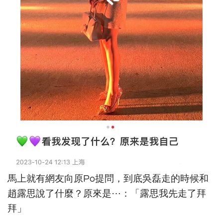
馬上就有網友向原Po提問，到底吳磊走的時候和
趙露思說了什麼？原來是⋯：「露思我先走了拜
拜」