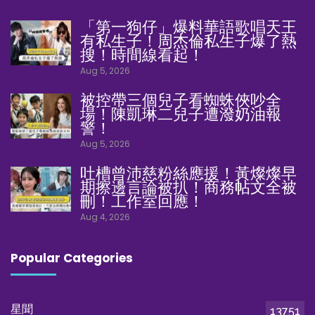
「第一狗仔」爆料華語歌唱天王
有私生子！周杰倫私生子爆了熱
搜！時間線看起！
Aug 5, 2026
被控帶三個兒子看蜘蛛俠吵全
場！陳凱琳二兒子遭潑奶油報
警！
Aug 5, 2026
吐槽曾沛慈粉絲應援！黃燦燦早
期擦邊言論被扒！商務帖文全被
刪！工作室回應！
Aug 4, 2026
Popular Categories
星聞
13751