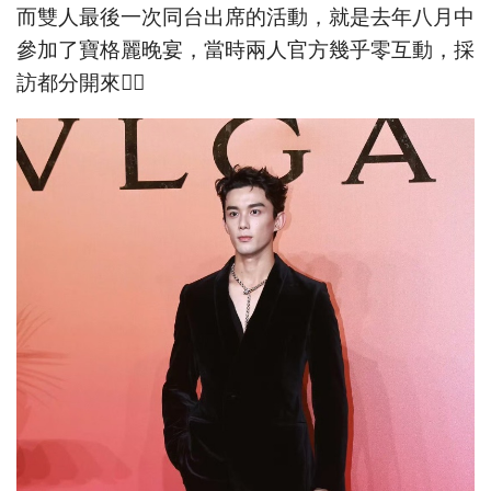
而雙人最後一次同台出席的活動，就是去年八月中
參加了寶格麗晚宴，當時兩人官方幾乎零互動，採
訪都分開來👇🏻