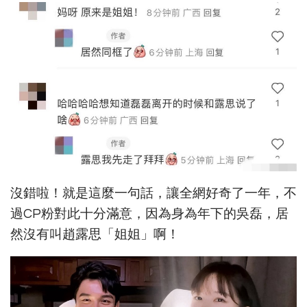
沒錯啦！就是這麼一句話，讓全網好奇了一年，不
過CP粉對此十分滿意，因為身為年下的吳磊，居
然沒有叫趙露思「姐姐」啊！