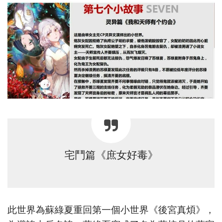
宅鬥篇《庶女好毒》
此世界為蘇綠夏重回第一個小世界《後宮真煩》，