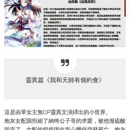
靈異篇《我和天師有個約會》
這是由單女主無CP靈異文演繹出的小世界。
炮灰女配因拒絕了納绔公子哥的求愛，被他潑硫酸
毀容了，女配的奶奶因此而心髒病突發死亡。炮灰