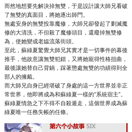
而然地想要先解決掉無雙，于是設計讓大師兄看破
了無雙的真面目，將她逐出師門。
無處安身的無雙投靠魔修，大師兄卻發起了剿滅魔
修的大清洗，不但殺了魔修頭目，還廢掉無雙修
為，使她變成老媪流落街頭。
至此，蘇綠夏驚覺大師兄其實才是一切事件的幕後
推手，他故意讓無雙犯錯，又將她寵得性格扭曲，
最後讓她替自己背鍋，踩著懲處無雙的功績得到全
部人的擁戴。
而大師兄自身已經堪破了身處的這一方世界並非正
常世界，他即將成為和蘇綠夏一樣的“系統宿主”。
蘇綠夏情急之下不得不自殺遁走，這個世界成為蘇
綠夏唯一任務失帳的任條。