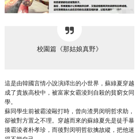
校園篇《那姑娘真野》
這是由韓國言情小說演繹出的小世界，蘇綠夏穿越
成了貴族高校中，被富家女霸淩到自殺的貧窮女同
學。
蘇同學生前被霸淩毆打時，曾向渣男闵明哲求助，
卻被對方置之不理。穿越而來的蘇綠夏先是徒手暴
揍霸淩者朴孝珍，而後對闵明哲欲擒故縱，把他迷