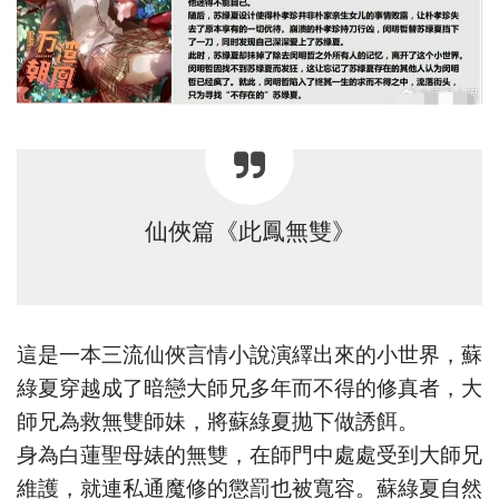
仙俠篇《此鳳無雙》
這是一本三流仙俠言情小說演繹出來的小世界，蘇
綠夏穿越成了暗戀大師兄多年而不得的修真者，大
師兄為救無雙師妹，將蘇綠夏抛下做誘餌。
身為白蓮聖母婊的無雙，在師門中處處受到大師兄
維護，就連私通魔修的懲罰也被寬容。蘇綠夏自然