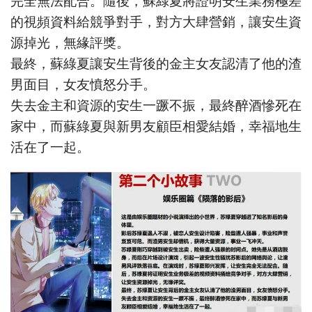
完全無法配合。隨後，蘇綠夏將證明安生業務極差
的視頻資料給競爭對手，對方大肆營銷，讓安生資
源掉光，無緣評獎。
最終，蘇綠夏讓安生背後的金主女友認清了他的渣
男面目，女友憤怒分手。
失去金主和資源的安生一蹶不振，最終醉酒慘死在
家中，而蘇綠夏與新男友顧臣相愛結婚，幸福地生
活在了一起。