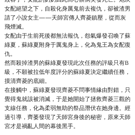
女配絕望之下，自殺化身厲鬼前去複仇，卻被渣男
請了小說女主——天師宮傳人齊菱鎮壓，從而灰
飛煙滅。
女配由于生前死後都無法報仇，怨氣爆發召喚了蘇
綠夏，蘇綠夏附身于厲鬼身上，化為鬼王為女配復
仇。
然而殺掉渣男的蘇綠夏發現此次任務的評級只有B
級，不願被拉低年度評分的蘇綠夏決定繼續任務，
摸清齊菱的底細。
在接觸中，蘇綠夏發現齊菱不問事情緣由對錯，只
覺得鬼就該被消滅，于是她開始了拯救齊菱三觀的
支線任務，化為柔弱無助的祭品潛伏在她身邊。經
過引導，齊萎發現了天師宮身後的秘密，原來天師
宮才是禍亂人間的幕後黑手。