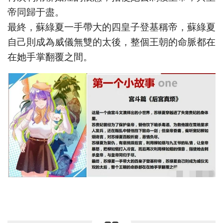
帝同歸于盡。
最終，蘇綠夏一手帶大的四皇子登基稱帝，蘇綠夏
自己則成為威儀無雙的太後，整個王朝的命脈都在
在她手掌翻覆之間。