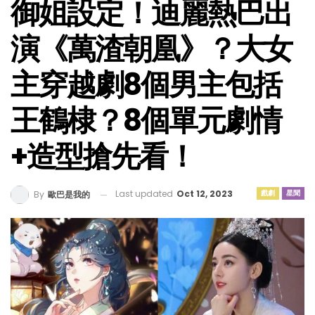
御姐設定！迪麗熱巴出
演《萬渣朝凰》？大女
主穿越劇8個男主包括
王鶴棣？8個單元劇情
+造型搶先看！
Last updated
Oct 12, 2023
戲劇
星聞
By
歐巴是我的