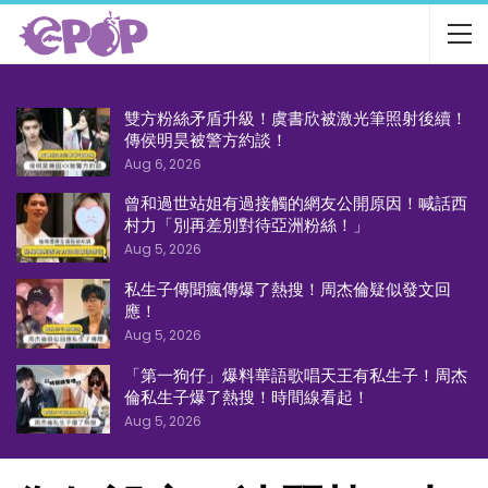
雙方粉絲矛盾升級！虞書欣被激光筆照射後續！
傳侯明昊被警方約談！
Aug 6, 2026
曾和過世站姐有過接觸的網友公開原因！喊話西
村力「別再差別對待亞洲粉絲！」
Aug 5, 2026
私生子傳聞瘋傳爆了熱搜！周杰倫疑似發文回
應！
Aug 5, 2026
「第一狗仔」爆料華語歌唱天王有私生子！周杰
倫私生子爆了熱搜！時間線看起！
Aug 5, 2026