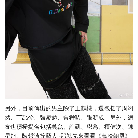
另外，目前傳出的男主除了王鶴棣，還包括了周翊
然、丁禹兮、張凌赫、曾舜晞、張新成。另外，網
友也積極提名包括吳磊、許凱、鄧為、檀健次、陳
星旭、陳哲遠等藝人~那就先來看看《萬渣朝凰》