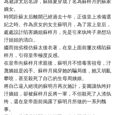
為避諱太后名諱，蘇綠夏穿成了名為蘇梓月的蘇家
嫡女。
時間距蘇太后離開已經過去十年，正值皇上准備選
妃之時。作為庶女的女主蘇明月，為了當上皇后，
處處設計陷害嫡姐蘇梓月，先是引來纨绔子弟想玷
汙姐姐的清白。
繼而拙劣模仿蘇太後衣著，在皇上面前屢次構陷蘇
梓月，引得皇帝極度反感。
在皇帝向蘇梓月求親後，蘇明月不惜毒害祖母，汙
蔑嫡姐是凶手。蘇梓月揭穿她的騙局後，她又胡亂
攀咬，甚至殺死了自己的生母周姨娘。
將自己逼入絕境的蘇明月再次施計，妄圖讓纨绔奸
汙嫡姐，卻被蘇梓月反將一軍，不但殺死了人渣纨
绔，還在皇帝面前揭露了蘇明月所做的一系列醜
事。