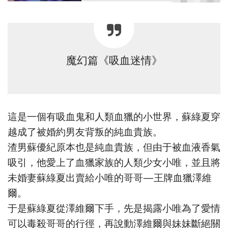
魔幻篇《吸血迷情》
這是一個有吸血鬼和人類血獵的小世界，蘇綠夏穿
越成了被婚約男友背叛的純血貴族。
渣男蘇優紀原本也是純血貴族，但由于被血液香氣
吸引，他愛上了血獵家族的人類少女小唯，並且將
未婚妻蘇綠夏出賣給小唯的哥哥—王牌血獵澤維
爾。
于是蘇綠夏從澤維爾下手，先是揭露小唯為了愛情
可以毒殺哥哥的行徑，再說動澤維爾與妹妹斷絕關