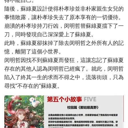
得不能自己。
隨後，蘇綠夏設計使得朴孝珍並非朴家親生女兒的
事情敗露，讓朴孝珍失去了原本享有的一切優待。
崩潰的朴孝珍持刀行凶，闵明哲替蘇綠夏擋下了一
刀，同時發現自己深深愛上了蘇綠夏。
此時，蘇綠夏卻抹掉了除去闵明哲之外所有人的記
憶，離開了這個小世界。
闵明哲因找不到蘇綠夏而發狂，這讓忘記了蘇綠夏
存在的其他人認為闵明哲已經瘋了。就此，闵明哲
陷入了終其一生的求而不得之中，流落街頭，只為
尋找“不存在的“蘇綠夏。