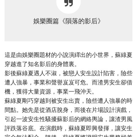
娛樂圈篇《隕落的影后》
這是由娛樂圈題材的小說演繹出的小世界，蘇綠夏
穿越進了知名影后的身體裏。
影後蘇綠夏遇人不淑，被戀人安生設計陷害，險些
遭人強暴，事業和聲譽岌岌可危。而渣男安生卻借
機，獲得大量資源，事業一飛沖天。
蘇綠夏剛巧穿越到被安生出賣，險些遭人強暴的時
間點。她先是從酒店脫身，而後在片場設計演戲，
引起一波安生性騷擾蘇影后的網絡輿論，讓渣男風
評跌落谷底。在演戲時，蘇綠夏即興發揮，讓安生