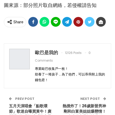
圖來源：部分照片取自網絡，若侵權請告知
Share
歐巴是我的
12126 Posts
0
Comments
專業歐巴收集戶一枚！
助養了一堆孩子，為了他們，可以乖乖附上我的
錢包君！
PREV POST
NEXT POST
五月天演唱會「點歌環
熱搜炸了！26歲新晉男神
節」歌迷自曝買黃牛！廣
剛和白富美姐姐爆戀情！