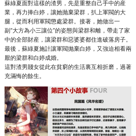
蘇綠夏面對這樣的渣男，先是重整自己手中的産
業，再力捧白婷，讓她抛棄梁群，扒上軍閥的大
腿，從而利用軍閥懲處梁群。接著，她做出一
副“大方為小三讓位”的姿態與梁群和離，帶走了家
中的全部財産，讓梁群和惡婆婆都住進破落房子。
最後，蘇綠夏施計讓軍閥抛棄白婷，又強迫相看兩
厭的梁群和白婷成婚。
這對渣男賤女從此在貧窮的生活裏互相折磨，過著
充滿悔的餘生。