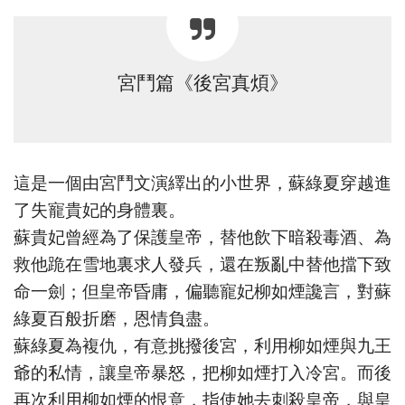
宮鬥篇《後宮真煩》
這是一個由宮鬥文演繹出的小世界，蘇綠夏穿越進
了失寵貴妃的身體裏。
蘇貴妃曾經為了保護皇帝，替他飲下暗殺毒酒、為
救他跪在雪地裏求人發兵，還在叛亂中替他擋下致
命一劍；但皇帝昏庸，偏聽寵妃柳如煙讒言，對蘇
綠夏百般折磨，恩情負盡。
蘇綠夏為複仇，有意挑撥後宮，利用柳如煙與九王
爺的私情，讓皇帝暴怒，把柳如煙打入冷宮。而後
再次利用柳如煙的恨意，指使她去刺殺皇帝，與皇