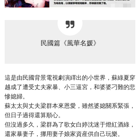
民國篇《風華名媛》
這是由民國背景電視劇演繹出的小世界，蘇綠夏穿
越成了遭受丈夫家暴、小三逼宮，和婆婆刁難的悲
慘媳婦。
蘇太太與丈夫梁群本來恩愛，雖然婆媳關系緊張，
但日子過得還算順心。
但沒過多久，梁群為了歌女白婷沈迷于燈紅酒綠，
還家暴妻子，挪用妻子娘家資産供自己玩樂。