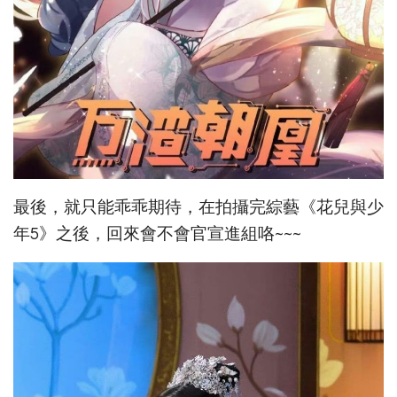
最後，就只能乖乖期待，在拍攝完綜藝《花兒與少
年5》之後，回來會不會官宣進組咯~~~