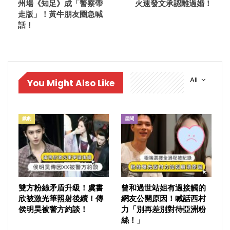
州場《知足》成「警察帶
火速發文承認離過婚！
走版」！黃牛朋友圈急喊
話！
All
You Might Also Like
戲劇
星聞
雙方粉絲矛盾升級！虞書
曾和過世站姐有過接觸的
欣被激光筆照射後續！傳
網友公開原因！喊話西村
侯明昊被警方約談！
力「別再差別對待亞洲粉
絲！」