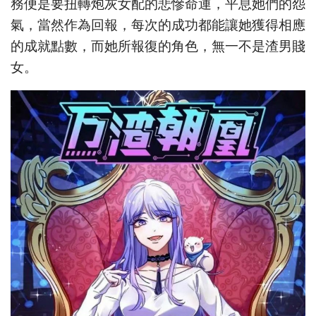
務便是要扭轉炮灰女配的悲慘命運，平息她們的怨
氣，當然作為回報，每次的成功都能讓她獲得相應
的成就點數，而她所報復的角色，無一不是渣男賤
女。