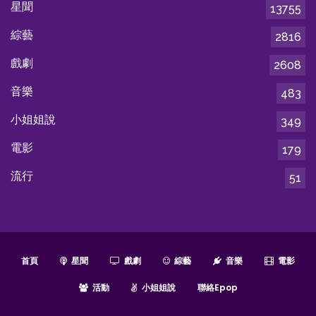
星聞
13755
綜藝
2816
戲劇
2608
音樂
483
小姐姐說
349
電影
179
流行
51
首頁
星聞
戲劇
綜藝
音樂
電影
活動
小姐姐說
聯絡epop