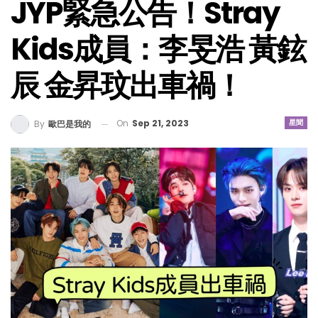
JYP緊急公告！Stray
Kids成員：李旻浩 黃鉉
辰 金昇玟出車禍！
On
Sep 21, 2023
星聞
By
歐巴是我的