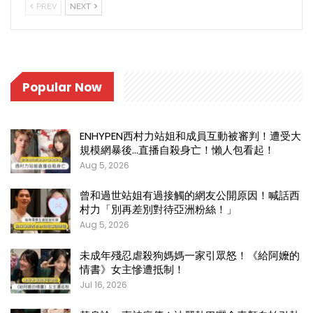
PREV
NEXT
Popular Now
ENHYPEN西村力站姐和成員互動被審判！遭受大
規模網暴後…直播自殺身亡！懶人包看起！
Aug 5, 2026
曾和過世站姐有過接觸的網友公開原因！喊話西
村力「別再差別對待亞洲粉絲！」
Aug 5, 2026
未成年殘忍虐殺狗媽媽一家引眾怒！《給阿嬤的
情書》女主慘遭抵制！
Jul 16, 2026