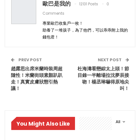
歐巴是我的
12131 Posts
0
Comments
專業歐巴收集戶一枚！
助養了一堆孩子，為了他們，可以乖乖附上我的
錢包君！
PREV POST
NEXT POST
趙露思出席米蘭時裝周超
杜海濤看戀綜太上頭！節
隨性！米蘭街頭素顏趴趴
目錄一半離場拉沈夢辰接
走！真實皮膚狀態引熱
吻！楊丞琳嚇得原地尖
議！
叫！
All
You Might Also Like