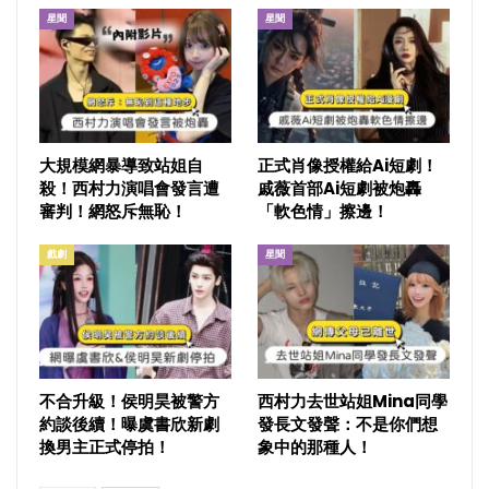
星聞
星聞
大規模網暴導致站姐自
正式肖像授權給Ai短劇！
殺！西村力演唱會發言遭
戚薇首部Ai短劇被炮轟
審判！網怒斥無恥！
「軟色情」擦邊！
戲劇
星聞
不合升級！侯明昊被警方
西村力去世站姐Mina同學
約談後續！曝虞書欣新劇
發長文發聲：不是你們想
換男主正式停拍！
象中的那種人！