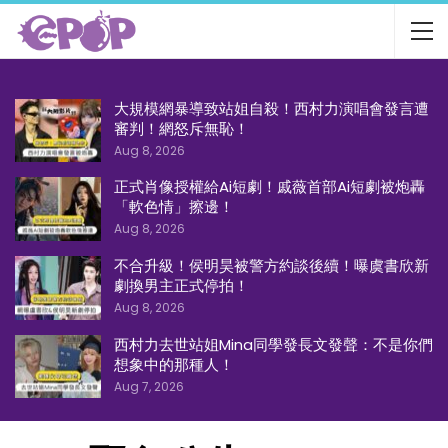
大規模網暴導致站姐自殺！西村力演唱會發言遭
審判！網怒斥無恥！
Aug 8, 2026
正式肖像授權給Ai短劇！戚薇首部Ai短劇被炮轟
「軟色情」擦邊！
Aug 8, 2026
不合升級！侯明昊被警方約談後續！曝虞書欣新
劇換男主正式停拍！
Aug 8, 2026
西村力去世站姐Mina同學發長文發聲：不是你們
想象中的那種人！
Aug 7, 2026