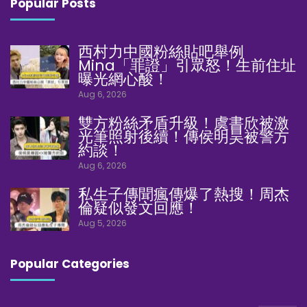
Popular Posts
西村力中國粉絲貼吧舉例
Mina「罪證」引眾怒！生前住址
曝光網心酸！
Aug 6, 2026
雙方粉絲矛盾升級！虞書欣被激
光筆照射後續！傳侯明昊被警方
約談！
Aug 6, 2026
私生子傳聞瘋傳爆了熱搜！周杰
倫疑似發文回應！
Aug 5, 2026
Popular Categories