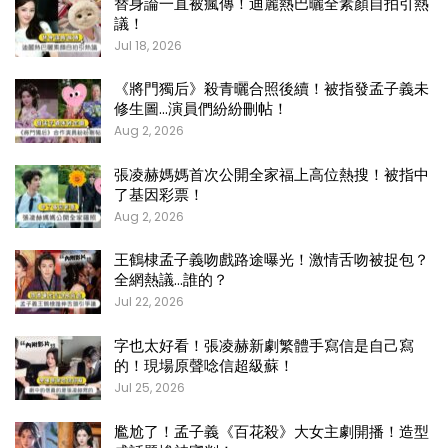
替身論一直被瘋傳！迪麗熱巴曬全素顏自拍引熱
議！
Jul 18, 2026
《將門獨后》殺青曬合照後續！被指發孟子義未
修生圖…演員們紛紛刪帖！
Aug 2, 2026
張凌赫媽媽首次公開全家福上高位熱搜！被指中
了基因彩票！
Aug 2, 2026
王鶴棣孟子義吻戲路途曝光！激情舌吻被捉包？
全網熱議…誰的？
Jul 22, 2026
字也太好看！張凌赫新劇繁體手寫信是自己寫
的！現場原聲唸信超級蘇！
Jul 25, 2026
尷尬了！孟子義《百花殺》大女主劇開播！造型