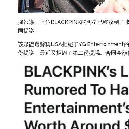
據報導，這位BLACKPINK的明星已經收
同提議。
該媒體還聲稱LISA拒絕了YG Entertain
份提議，最近又拒絕了第二份提議。合同金額傳聞