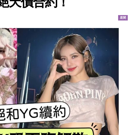
絕天價合約！
星聞