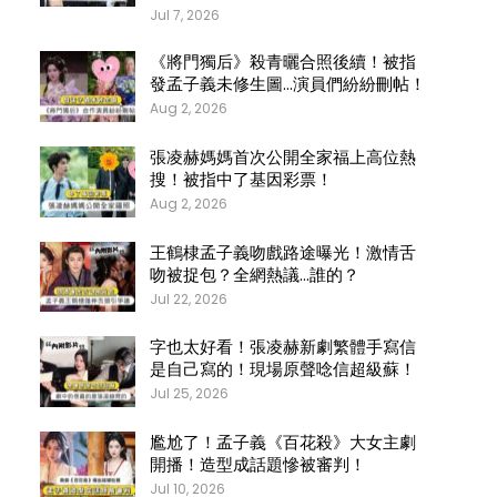
Jul 7, 2026
《將門獨后》殺青曬合照後續！被指
發孟子義未修生圖…演員們紛紛刪帖！
Aug 2, 2026
張凌赫媽媽首次公開全家福上高位熱
搜！被指中了基因彩票！
Aug 2, 2026
王鶴棣孟子義吻戲路途曝光！激情舌
吻被捉包？全網熱議…誰的？
Jul 22, 2026
字也太好看！張凌赫新劇繁體手寫信
是自己寫的！現場原聲唸信超級蘇！
Jul 25, 2026
尷尬了！孟子義《百花殺》大女主劇
開播！造型成話題慘被審判！
Jul 10, 2026