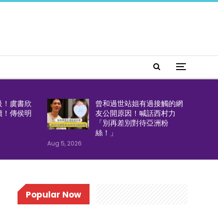
級！虞書欣
曾和過世站姐有過接觸的網
續！傳侯明
友公開原因！喊話西村力
「別再差別對待亞洲粉
絲！」
Aug 5, 2026
Popular Now