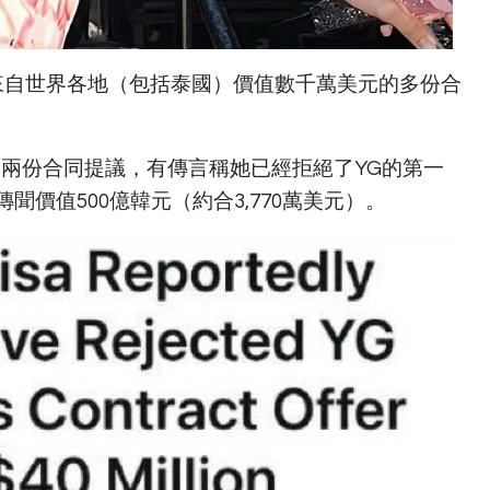
到了來自世界各地（包括泰國）價值數千萬美元的多份合
ment的兩份合同提議，有傳言稱她已經拒絕了YG的第一
價值500億韓元（約合3,770萬美元）。