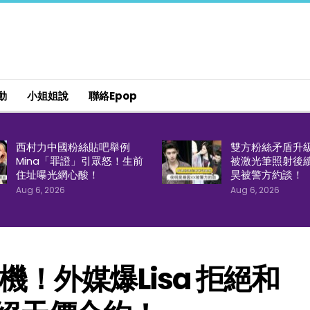
動
小姐姐說
聯絡epop
西村力中國粉絲貼吧舉例
雙方粉絲矛盾升
Mina「罪證」引眾怒！生前
被激光筆照射後
住址曝光網心酸！
昊被警方約談！
Aug 6, 2026
Aug 6, 2026
危機！外媒爆Lisa 拒絕和