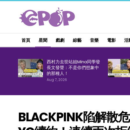
首頁
星聞
戲劇
綜藝
音樂
電影
活
西村力去世站姐Mina同學發
長文發聲：不是你們想象中
的那種人！
Aug 7, 2026
BLACKPINK陷解散