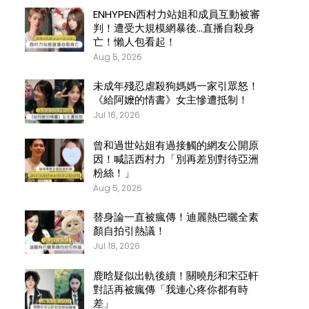
ENHYPEN西村力站姐和成員互動被審
判！遭受大規模網暴後…直播自殺身
亡！懶人包看起！
Aug 5, 2026
未成年殘忍虐殺狗媽媽一家引眾怒！
《給阿嬤的情書》女主慘遭抵制！
Jul 16, 2026
曾和過世站姐有過接觸的網友公開原
因！喊話西村力「別再差別對待亞洲
粉絲！」
Aug 5, 2026
替身論一直被瘋傳！迪麗熱巴曬全素
顏自拍引熱議！
Jul 18, 2026
鹿晗疑似出軌後續！關曉彤和宋亞軒
對話再被瘋傳「我連心疼你都有時
差」