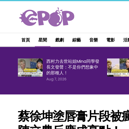
首頁
星聞
戲劇
綜藝
音樂
電影
活
西村力去世站姐Mina同學發
長文發聲：不是你們想象中
的那種人！
Aug 7, 2026
蔡徐坤塗唇膏片段被