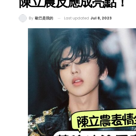
陳立農反應成亮點！
Last updated
Jul 8, 2023
By
歐巴是我的