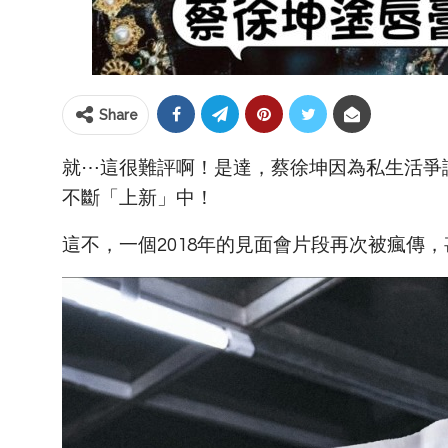
Share
就⋯這很難評啊！是達，蔡徐坤因為私生活爭
不斷「上新」中！
這不，一個2018年的見面會片段再次被瘋傳