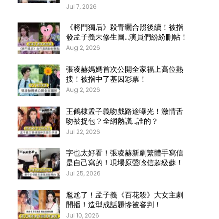
Jul 7, 2026
《將門獨后》殺青曬合照後續！被指
發孟子義未修生圖…演員們紛紛刪帖！
Aug 2, 2026
張凌赫媽媽首次公開全家福上高位熱
搜！被指中了基因彩票！
Aug 2, 2026
王鶴棣孟子義吻戲路途曝光！激情舌
吻被捉包？全網熱議…誰的？
Jul 22, 2026
字也太好看！張凌赫新劇繁體手寫信
是自己寫的！現場原聲唸信超級蘇！
Jul 25, 2026
尷尬了！孟子義《百花殺》大女主劇
開播！造型成話題慘被審判！
Jul 10, 2026