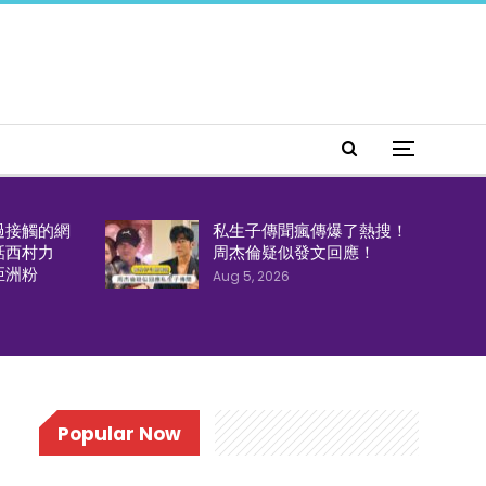
過接觸的網
私生子傳聞瘋傳爆了熱搜！
話西村力
周杰倫疑似發文回應！
亞洲粉
Aug 5, 2026
Popular Now