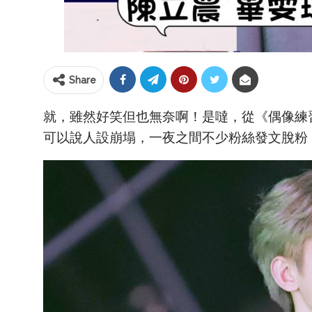
Share
就，雖然好笑但也無奈啊！是噠，從《偶像練
可以說人設崩塌，一夜之間不少粉絲發文脫粉