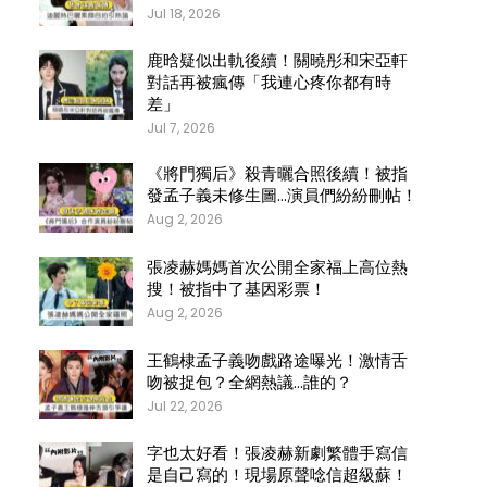
Jul 18, 2026
鹿晗疑似出軌後續！關曉彤和宋亞軒
對話再被瘋傳「我連心疼你都有時
差」
Jul 7, 2026
《將門獨后》殺青曬合照後續！被指
發孟子義未修生圖…演員們紛紛刪帖！
Aug 2, 2026
張凌赫媽媽首次公開全家福上高位熱
搜！被指中了基因彩票！
Aug 2, 2026
王鶴棣孟子義吻戲路途曝光！激情舌
吻被捉包？全網熱議…誰的？
Jul 22, 2026
字也太好看！張凌赫新劇繁體手寫信
是自己寫的！現場原聲唸信超級蘇！