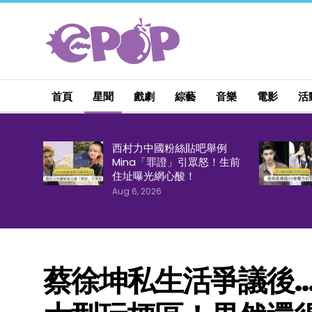
首頁
星聞
戲劇
綜藝
音樂
電影
活
西村力中國粉絲貼吧舉例
Mina「罪證」引眾怒！生前
住址曝光網心酸！
Aug 6, 2026
蔡徐坤私生活爭議後…