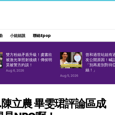
動
小姐姐說
聯絡epop
雙方粉絲矛盾升級！虞書欣
曾和過世站姐有
被激光筆照射後續！傳侯明
友公開原因！喊
昊被警方約談！
「別再差別對待
絲！」
Aug 6, 2026
Aug 5, 2026
陳立農 畢雯珺評論區成