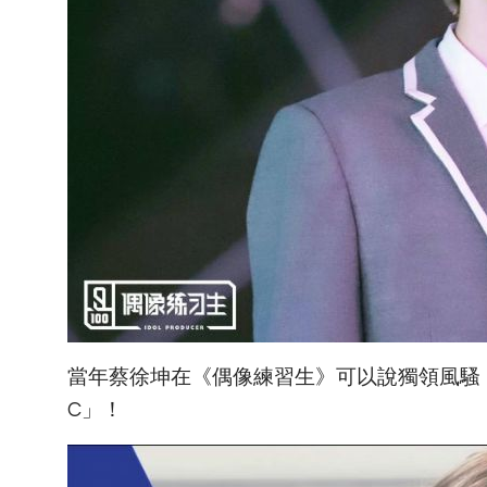
當年蔡徐坤在《偶像練習生》可以說獨領風騷
C」！