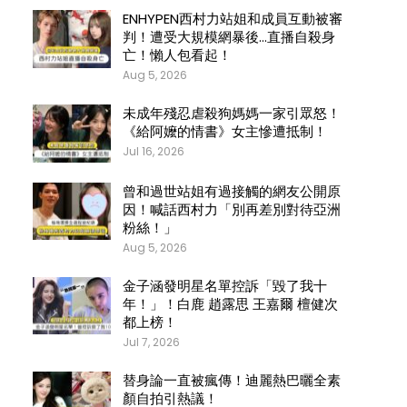
ENHYPEN西村力站姐和成員互動被審
判！遭受大規模網暴後…直播自殺身
亡！懶人包看起！
Aug 5, 2026
未成年殘忍虐殺狗媽媽一家引眾怒！
《給阿嬤的情書》女主慘遭抵制！
Jul 16, 2026
曾和過世站姐有過接觸的網友公開原
因！喊話西村力「別再差別對待亞洲
粉絲！」
Aug 5, 2026
金子涵發明星名單控訴「毀了我十
年！」！白鹿 趙露思 王嘉爾 檀健次
都上榜！
Jul 7, 2026
替身論一直被瘋傳！迪麗熱巴曬全素
顏自拍引熱議！