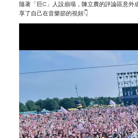
隨著「巨C」人設崩塌，陳立農的評論區意外
享了自己在音樂節的視頻👇