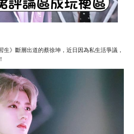
習生》斷層出道的蔡徐坤，近日因為私生活爭議，
！