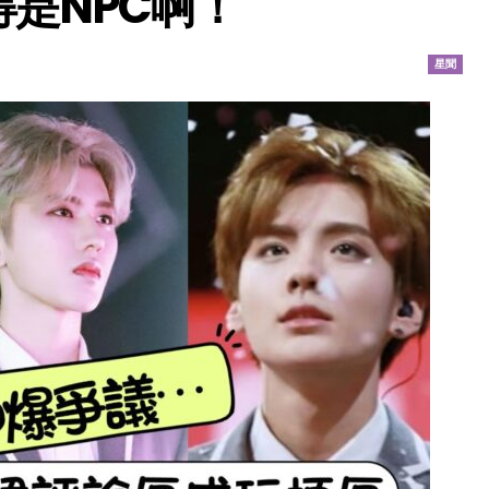
是NPC啊！
星聞